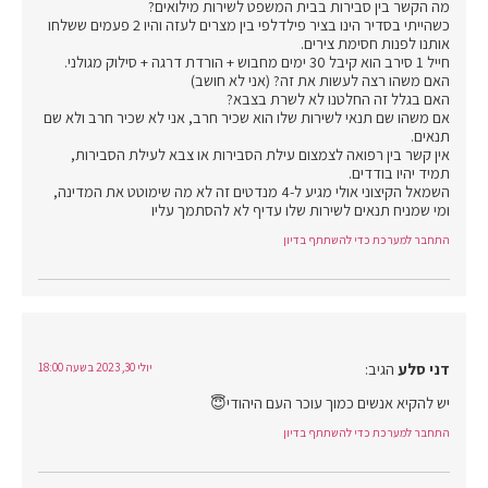
מה הקשר בין סבירות בבית המשפט לשירות מילואים?
כשהייתי בסדיר הינו בציר פילדלפי בין מצרים לעזה והיו 2 פעמים ששלחו
אותנו לפנות חסימת צירים.
חייל 1 סירב הוא קיבל 30 ימים מחבוש + הורדת דרגה + סילוק מגולני.
האם משהו רצה לעשות את זה? (אני לא חושב)
האם בגלל זה החלטנו לא לשרת בצבא?
אם משהו שם תנאי לשירות שלו הוא שכיר חרב, אני לא שכיר חרב ולא שם
תנאים.
אין קשר בין רפואה לצמצום עילת הסבירות או צבא לעילת הסבירות,
תמיד יהיו בודדים.
השמאל הקיצוני אולי מגיע ל-4 מנדטים זה לא מה שימוטט את המדינה,
ומי שמניח תנאים לשירות שלו עדיף לא להסתמך עליו
התחבר למערכת כדי להשתתף בדיון
דני סלע
הגיב:
יולי 30, 2023 בשעה 18:00
יש להקיא אנשים כמוך עוכר העם היהודי😇
התחבר למערכת כדי להשתתף בדיון