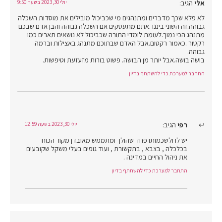
אלי
הגיב:
יולי 30, 2023 בשעה 9:50
לא פלא שכך מדברים ומתנהגים מי שכביכול מובילים את מוסדות השכלה
גבוהה.זה השוני ביננו .אתם מתעסקים אם השכלה גבוהה והבן אדם שבכם
מתנהג הכי נמוך.לעומת לומדי התורה שכביכול לא נושאים תארים כמו
רקטור .כאמור רקטום.אבל האדם שבתוכם מתנהג באצילות וברמה
גבוהה.
בושה בושה.אבל יותר מן הבושה. פשוט בורות מזעזעת וטיפשות.
התחבר למערכת כדי להשתתף בדיון
רפי
הגיב:
יולי 30, 2023 בשעה 12:59
יש לו ולשכמותו פחד שהולך ומתממש מאובדן מקור הכוח
בכלכלה , בצבא , בתקשורת , ועוד גופים בעלי משקל שקובעים
את ניהול החיים במדינה .
התחבר למערכת כדי להשתתף בדיון