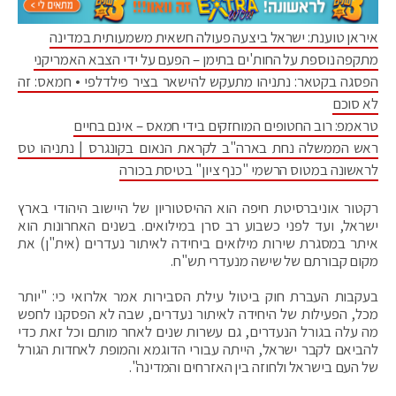
איראן טוענת: ישראל ביצעה פעולה חשאית משמעותית במדינה
מתקפה נוספת על החות'ים בתימן – הפעם על ידי הצבא האמריקני
הפסגה בקטאר: נתניהו מתעקש להישאר בציר פילדלפי • חמאס: זה
לא סוכם
טראמפ: רוב החטופים המוחזקים בידי חמאס – אינם בחיים
ראש הממשלה נחת בארה"ב לקראת הנאום בקונגרס | נתניהו טס
לראשונה במטוס הרשמי "כנף ציון" בטיסת בכורה
רקטור אוניברסיטת חיפה הוא ההיסטוריון של היישוב היהודי בארץ
ישראל, ועד לפני כשבוע רב סרן במילואים. בשנים האחרונות הוא
איתר במסגרת שירות מילואים ביחידה לאיתור נעדרים (אית"ן) את
מקום קבורתם של שישה מנעדרי תש"ח.
בעקבות העברת חוק ביטול עילת הסבירות אמר אלרואי כי: "יותר
מכל, הפעילות של היחידה לאיתור נעדרים, שבה לא הפסקנו לחפש
מה עלה בגורל הנעדרים, גם עשרות שנים לאחר מותם וכל זאת כדי
להביאם לקבר ישראל, הייתה עבורי הדוגמא והמופת לאחדות הגורל
של העם בישראל ולחוזה בין האזרחים והמדינה".