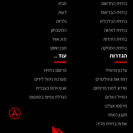
בחזית החדשות
מגזין
בחזית הבריאות
דעות
בחזית הכלכלית
גלריות
בחזית לאישה
המטבחון
בחזית היהדות
מזג אוויר
בחזית המוזיקה
תוכן שיווקי
הגדרות
עוד ..
עדכון פרופיל
פרסום בחזית
התראות וניוזלטרים
מערכת ניהול לידים
שדרוג למנוי פרימיום
אנטי וירוס בעברית
המייל האדום
הגדלת צפיות בסטטוס
פרסמו אצלנו
תקנון האתר
אודות בחזית מדיה