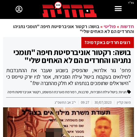
בס"ד
חדשות
»
פוליטי
»
בושה: רקטור אוניברסיטת חיפה "תומכי נתניהו
והחרדים הם לא האחים שלי"
רוצים חרדים באקדמיה?
בושה: רקטור אוניברסיטת חיפה "תומכי
נתניהו והחרדים הם לא האחים שלי"
פרופ' גור אלרואי, שהפסיק בשבוע שעבר את ההתנדבות
למילואים בעקבות ביטול עילת הסבירות, אמר לניו יורק טיימס כי
"הישראלים שתומכים בנתניהו לא חלק מהחברה שלו"
תגיות:
ביטול עילת הסבירות
,
סרבנות
,
רפורמת מערכת המשפט
,
רקטור אוניברסיטת חיפה
משה קליין
30/07/2023
09:27
י"ב אב התשפ"ג