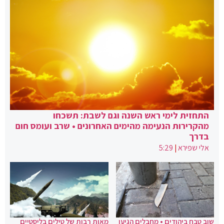
התחזית לימי ראש השנה וגם לשבת: תשכחו
מהקרירות הנעימה מהימים האחרונים • שרב ועומס חום
בדרך
אלי שפירא
|
5:29
שוב טבח ביהודים • מחבלים הגיעו
מאות רבות של טילים בליסטיים