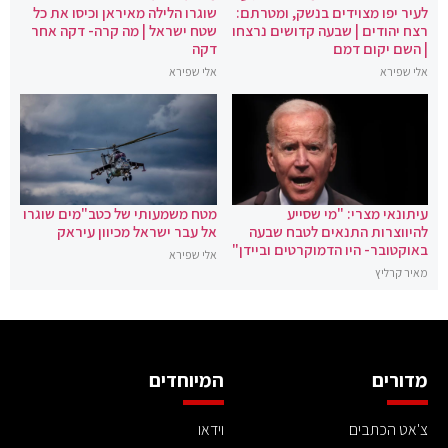
לעיר יפו מצוידים בנשק, ומטרתם:
שוגרו הלילה מאיראן וכיסו את כל
רצח יהודים | שבעה קדושים נרצחו
שטח ישראל | מה קרה- דקה אחר
| השם יקום דמם
דקה
אלי שפירא
אלי שפירא
עיתונאי מצרי: "מי שסייע
מטח משמעותי של כטב"מים שוגרו
להיווצרות התנאים לטבח שבעה
אל עבר ישראל מכיוון עיראק
באוקטובר- היו הדמוקרטים וביידן"
אלי שפירא
מאיר קרליץ
מדורים
המיוחדים
צ'אט הכתבים
וידאו