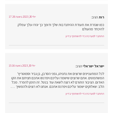
רות
הגיב:
יולי 30, 2023 בשעה 17:26
כמו שגזרת את תעודת ההיתנדבות שלך ודומך כך יגזרו עלך עמלק
להיכחד מהעולם
התחבר למערכת כדי להשתתף בדיון
ישראל ישראלי
הגיב:
יולי 30, 2023 בשעה 15:16
לכל המתעניינים שרוצים את נתניהו, גפני הסרבן, בן גביר וסמוטריץ'
המשתמטים. אתם שרוצים שישמרו עליכם ויפרנסו אתכם חציתם את הקו
האדום. הציבור התורם לא רוצה לשאת עוד בנטל. זה הזמן להפרד. מכל
הלב: שאלוקים ישמור עליכם ויפרנס אתכם. אנחנו לא רוצים ולהמשיך ….
התחבר למערכת כדי להשתתף בדיון