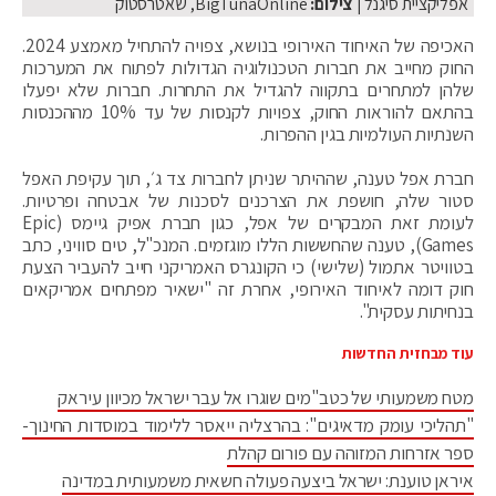
אפליקציית סיגנל
| צילום:
BigTunaOnline, שאטרסטוק
האכיפה של האיחוד האירופי בנושא, צפויה להתחיל מאמצע 2024.
החוק מחייב את חברות הטכנולוגיה הגדולות לפתוח את המערכות
שלהן למתחרים בתקווה להגדיל את התחרות. חברות שלא יפעלו
בהתאם להוראות החוק, צפויות לקנסות של עד 10% מההכנסות
השנתיות העולמיות בגין ההפרות.
חברת אפל טענה, שההיתר שניתן לחברות צד ג׳, תוך עקיפת האפל
סטור שלה, חושפת את הצרכנים לסכנות של אבטחה ופרטיות.
לעומת זאת המבקרים של אפל, כגון חברת אפיק גיימס (Epic
Games), טענה שהחששות הללו מוגזמים. המנכ"ל, טים סוויני, כתב
בטוויטר אתמול (שלישי) כי הקונגרס האמריקני חייב להעביר הצעת
חוק דומה לאיחוד האירופי, אחרת זה "ישאיר מפתחים אמריקאים
בנחיתות עסקית".
עוד מבחזית החדשות
מטח משמעותי של כטב"מים שוגרו אל עבר ישראל מכיוון עיראק
"תהליכי עומק מדאיגים": בהרצליה ייאסר ללימוד במוסדות החינוך-
ספר אזרחות המזוהה עם פורום קהלת
איראן טוענת: ישראל ביצעה פעולה חשאית משמעותית במדינה