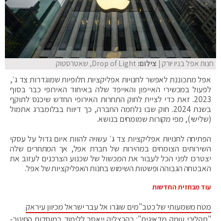
חנות אפל בניו יורק
| צילום:
Drop of Light, שאטרסטוק
אפל מתכוננת לאפשר לחנויות אפליקציות חלופיות שמוגדרות צד ג׳,
לפעול במכשירי האייפון והאייפד שלה באיחוד האירופי כבר בסוף
2023. זאת כדי לציית לחוק התחרות האירופי החדש שיכנס לתוקף
בשנת 2024. חוק שבו נלחמה החברה, כך דיווח בבלומברג אתמול
(שלישי), מפי מקורות שמומחים בנושא.
הפתיחה לחנויות אפליקציות צד ג׳ עשויה להוות איום גדול על עסקי
השירותים הצומחים במהירות של חברת אפל, אך המתחרים שלה
יצטרכו לפני הכל לעבור את המכשול של שכנוע הצרכנים לעזוב את
האבטחה הגבוהה ופשטות השימוש בחנות האפליקציות של אפל.
עוד מבחזית החדשות
מטח משמעותי של כטב"מים שוגרו אל עבר ישראל מכיוון עיראק
"תהליכי עומק מדאיגים": בהרצליה ייאסר ללימוד במוסדות החינוך-