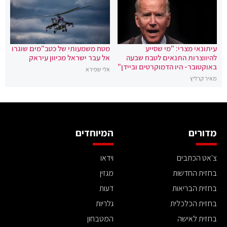
עיתונאי מצרי: "מי שסייע
מטח משמעותי של כטב"מים שוגרו
להיווצרות התנאים לטבח שבעה
אל עבר ישראל מכיוון עיראק
באוקטובר- היו הדמוקרטים וביידן"
אלי שפירא
מאיר קרליץ
מדורים
המיוחדים
צ'אט הכתבים
וידאו
בחזית החדשות
מגזין
בחזית הבריאות
דעות
בחזית הכלכלית
גלריות
בחזית לאישה
המטבחון