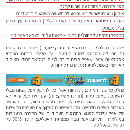
ספר אזרחות המזוהה עם פורום קהלת
איראן טוענת: ישראל ביצעה פעולה חשאית משמעותית במדינה
תעלומת סינוואר: האם מנהיג חמאס חוסל? | גורמי מודיעין: מידע
בלתי מבוסס
מתקפה נוספת על החות'ים בתימן – הפעם על ידי הצבא האמריקני
אפל סירבה להגיב. חברת מטא (פייסבוק לשעבר), אמזון ומיקרוסופט
גם הם לא הסכימו להגיב לידיעה, אך מספר חברות מפתחי
אפליקציות אמרו שאפל תהיה חייבת לציית במלואה לחוקי האיחוד
האירופי ובאמת לפתוח את החנות לתחרות.
כחלק מהשינוי המתוכנן, לקוחות אפל יכלו להתקין אפליקציות מבלי
להשתמש באפל סטור (חנות האפליקציות). עם זאת אפל עדיין לא
קיבלה החלטה האם לציית להוראות נוספות בחוק, כמו לאפשר
מערכות תשלום חלופיות. מתן האפשרות לעקוף את מערכת התשלום
של אפל עלולה לפגוע בהכנסות העתידיות של החברה הנעמדות
במיליארדי דולרים. אפל גובה ממפתחי האפליקציות עד 30% על
רכישות באפל סטור.