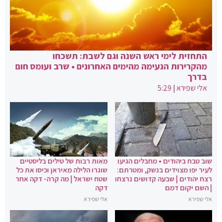
התחזית לימי ראש השנה וגם לשבת: תשכחו
מהקרירות הנעימה מהימים האחרונים • שרב ועומס חום
בדרך
אלי שפירא
|
5:29
שוב טבח ביהודים • מחבלים הגיעו
מאות רבות של טילים בליסטיים
לעיר יפו מצוידים בנשק, ומטרתם:
שוגרו הלילה מאיראן וכיסו את כל
רצח יהודים | שבעה קדושים נרצחו
שטח ישראל | מה קרה- דקה אחר
| השם יקום דמם
דקה
אלי שפירא
אלי שפירא