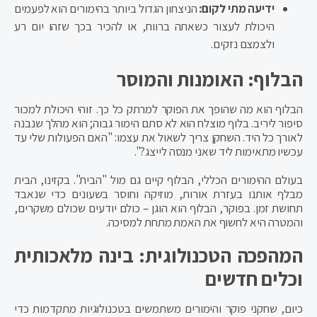
ידיעה מתי לקום:
הניצחון הגדול ביותר בהימורים הוא לפעמים
היכולת לעצור כשאתה ברווח, או להכיר בכך שזהו יום רע
ולצמצם נזקים.
הבלוף: האומנות והמוסר
הבלוף הוא מה שהופך את הפוקר למרתק כל כך. זוהי היכולת למכור
סיפור ליריב. בלוף מוצלח הוא לא סתם הימור גבוה; הוא מהלך שנבנה
לאורך כל היד. השחקן צריך לשאול את עצמו: "האם הפעולות שלי עד
עכשיו מתאימות ליד שאני מנסה לייצג?".
בעולם ההימורים הכללי, הבלוף קיים גם מול "הבית". בקזינו, הבית
מבלף אותנו בעזרת אורות, מוזיקה וחוסר בשעונים כדי שנאבד
תחושת זמן. בפוקר, הבלוף הוא הוגן – כולם יודעים שכולם משקרים,
והמטרה היא לחשוף את האמת מתחת למסיכה.
המהפכה הטכנולוגית: בינה מלאכותית
וכלים חדשים
כיום, שחקני פוקר והימורים משתמשים בטכנולוגיות מתקדמות כדי