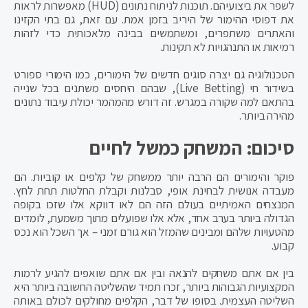
לשפר את ביצועיהם. תוכנות לניתוח נתונים (HUD) מאפשרות לראות
את דפוסי ההימור של היריב בזמן אמת. עם זאת, גם בתי הקזינו
והאתרים משתפרים, ומשתמשים בבינה מלאכותית כדי לזהות
רמיאות או התנהגויות לא תקינות.
הטכנולוגיה גם יצרה סוגים חדשים של הימורים, כמו הימורי ספורט
בשידור חי (Live Betting), שבהם היחסים משתנים בכל שנייה
בהתאם למה שקורה במגרש. זה דורש מהמהמר יכולת עיבוד נתונים
מהירה ביותר.
סיכום: המשחק כמשל לחיים
פוקר והימורים הם הרבה יותר ממשחק של קלפים או קוביות. הם
מעבדה אנושית לבחינת אופי, סבלנות וקבלת החלטות תחת לחץ.
המנצחים האמיתיים בעולם הזה הם לאו דווקא אלו שזכו בקופה
הגדולה ביותר בערב אחד, אלא אלו שפועלים מתוך משמעת, לומדים
מהטעויות שלהם ומבינים שהמזל הוא גורם זמני – אך השכל הוא נכס
קבוע.
בין אם אתם משחקים להנאה ובין אם אתם שואפים להגיע לרמות
המקצועיות הגבוהות ביותר, זכרו תמיד שהשליטה החשובה ביותר היא
השליטה העצמית. בסופו של דבר, הקלפים מחולקים לכולם באותה