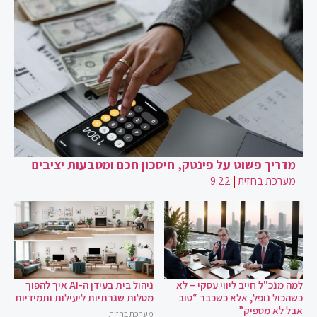
מדריך פשוט על פינטק, חיסכון חכם ומטבעות יציבים
מערכת בחזית
|
9:22
למה מנכ"ל חייב ליווי עסקי – לא
ניהול בית בעידן ה-AI איך להפוך
כשהכול נופל, אלא כשכבר “טוב
מטלות שגרתיות ליעילות ותמידיות
אבל לא מספיק”
מערכת בחזית