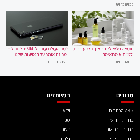
מבזקן בחזית
חומצה סליצילית – איך היא עובדת
למה העולם עובר ל־eSIM לחו"ל –
ולמי היא מתאימה
ומה זה אומר על הנסיעות שלנו
מבזקן בחזית
מערכת בחזית
מדורים
המיוחדים
צ'אט הכתבים
וידאו
בחזית החדשות
מגזין
בחזית הבריאות
דעות
בחזית הכלכלית
גלריות