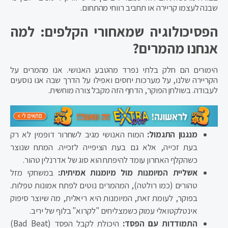
שבנה לעצמו קריירה או תחביב רווחי מהתחום.
הפסיכולוגיה שמאחורי הקלפים: למה
אנחנו מהמרים?
הימורים הם חלק בלתי נפרד מהטבע האנושי. אנו מהמרים על
הקריירה שלנו, על מערכות יחסים ואפילו על הדרך שבה אנו נוסעים
לעבודה. בשולחן הפוקר, הדחף הזה מקבל צורה מוחשית.
מנגנון התגמול:
המוח האנושי מגיב לשחרור דופמין לא רק
בעת זכייה, אלא גם בעת הציפייה לזכייה. המתח שנוצר
כשהקלף האחרון עומד להיפתח הוא סוג של אדרנלין טהור.
אשליית המיומנות מול מיומנות אמיתית:
במשחקי מזל
טהורים (כמו רולטה), המהמרים נוטים לפתח אמונות טפלות.
בפוקר, לעומת זאת, המיומנות היא ריאלית, מה שיוצר סיפוק
אינטלקטואלי עמוק כשמצליחים "לקרוא" בלוף של יריב.
התמודדות עם הפסד:
היכולת לקבל הפסד (Bad Beat)