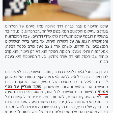
עולם ההימורים עבר כברת דרך ארוכה מאז ימיהם של המלחים
בנמלים עתיקים והסלונים המאובקים של המערב הפרוע. כיום, מדובר
בתעשייה חובקת עולם המגלגלת מיליארדי דולרים, שבה הטכנולוגיה
והפסיכולוגיה נפגשות על השולחן הירוק. אך בתוך בליל המשחקים
המנצנצים של הקזינו, משחק אחד ניצב מעל כולם כסמל לבינה,
אסטרטגיה וחוסן מנטלי: הפוקר. הפוקר הוא לא רק הימור; הוא קרב
מוחות שבו המזל הוא רק אורח מזדמן, בעוד המיומנות היא בעלת
הבית.
בעידן שבו הכל נגיש בלחיצת כפתור, חובבי המשחק כבר לא צריכים
להחתים דרכון כדי להגיע ללאס וגאס או למקאו. המעבר של המשחק
לזירה הדיגיטלית יצר מהפכה של ממש, כאשר שחקנים רבים
מחפשים את הריגוש והאתגר שבמשחקי
פוקר אונליין על כסף
אמיתי
. הנגישות הזו מאפשרת לכל אחד, מהסטודנט בחדר השינה
ועד לאיש העסקים בטיסה, להתמודד מול יריבים מכל קצוות תבל
בדרגות קושי משתנות. אולם, יחד עם הנגישות מגיעה האחריות: הבנת
הדינמיקה של הכסף, הכרת חוקי הפלטפורמה והיכולת לנהל תקציב
בצורה מושכלת הם אלו שמבדילים בין מי ש"זורק ז'יטונים" לבין מי