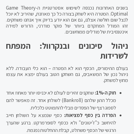
בשנים האחרונות נכנסה לשימוש אסטרטגיית ה-Game Theory
Optimal. המטרה היא לשחק בצורה כל כך מאוזנת, שהיריב לא יוכל
לנצל שום חולשה אצלנו, גם אם הוא יודע בדיוק איך אנחנו משחקים.
זהו המודל המתקדם ביותר של פוקר מודרני, הדורש למידה
אינטנסיבית של מודלים ממוחשבים.
ניהול סיכונים ובנקרוול: המפתח
לשרידות
בעולם ההימורים, הכסף הוא לא המטרה – הוא כלי העבודה. ללא
ניהול נכון של המשאבים, גם השחקן הטוב בעולם ימצא את עצמו
מחוץ למשחק.
חוק ה-1%:
שחקנים זהירים לעולם לא יכניסו יותר מאחוז אחד
מכלל ההון שלהם (Bankroll) לשולחן אחד. זה מאפשר להם
לספוג רצף של הפסדים מבלי להתמוטט כלכלית.
הפרדה בין כסף למציאות:
כסף שנמצא על השולחן חייב
להיחשב כ"ז'יטונים" ולא ככסף לסופרמרקט. ברגע שהערך
הרגשי של הכסף משתלט, קבלת ההחלטות נפגמת.