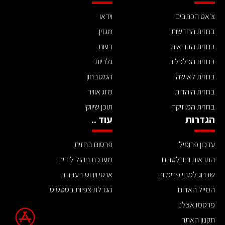
צ'אט הכתבים
וידאו
בחזית החדשות
מגזין
בחזית הבריאות
דעות
בחזית הכלכלית
גלריות
בחזית לאישה
המטבחון
בחזית היהדות
מזג אוויר
בחזית המוזיקה
תוכן שיווקי
הגדרות
עוד ..
עדכון פרופיל
פרסום בחזית
התראות וניוזלטרים
מערכת ניהול לידים
שדרוג למנוי פרימיום
אנטי וירוס בעברית
המייל האדום
הגדלת צפיות בסטטוס
פרסמו אצלנו
תקנון האתר