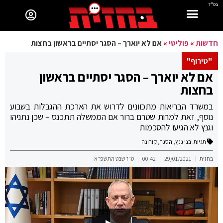
בס"ד
חדשות
»
פוליטי
»
אם לא יוארך – הסגר יסתיים בראשון בחצות
"טירוף"
אם לא יוארך – הסגר יסתיים בראשון
בחצות
במשרד הבריאות מתכוונים לדרוש את הארכת ההגבלות בשבוע
נוסף, זאת למרות שטרם ברור אם הממשלה תתכנס – שכן נתניהו
וגנץ לא הגיעו להסכמות
תגיות:
בני גנץ
,
הסגר
,
קורונה
בחזית
29/01/2021
00:42
ט"ז שבט התשפ"א