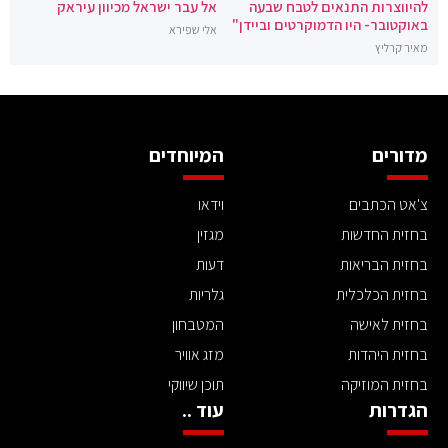
להיווצרות התנאים לטבח שבעה
אל עבר ישראל מכיוון עיראק
באוקטובר- היו הדמוקרטים וביידן"
אלי שפירא
מאיר קרליץ
מדורים
המיוחדים
צ'אט הכתבים
וידאו
בחזית החדשות
מגזין
בחזית הבריאות
דעות
בחזית הכלכלית
גלריות
בחזית לאישה
המטבחון
בחזית היהדות
מזג אוויר
בחזית המוזיקה
תוכן שיווקי
הגדרות
עוד ..