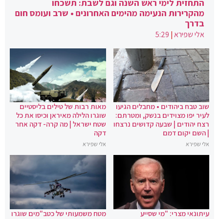
התחזית לימי ראש השנה וגם לשבת: תשכחו
מהקרירות הנעימה מהימים האחרונים • שרב ועומס חום
בדרך
אלי שפירא
|
5:29
שוב טבח ביהודים • מחבלים הגיעו
מאות רבות של טילים בליסטיים
לעיר יפו מצוידים בנשק, ומטרתם:
שוגרו הלילה מאיראן וכיסו את כל
רצח יהודים | שבעה קדושים נרצחו
שטח ישראל | מה קרה- דקה אחר
| השם יקום דמם
דקה
אלי שפירא
אלי שפירא
עיתונאי מצרי: "מי שסייע
מטח משמעותי של כטב"מים שוגרו