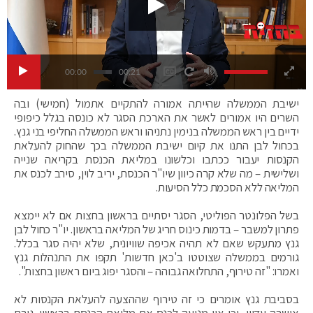
00:00
00:21
ישיבת הממשלה שהייתה אמורה להתקיים אתמול (חמישי) ובה
השרים היו אמורים לאשר את הארכת הסגר לא כונסה בגלל כיפופי
ידיים בין ראש הממשלה בנימין נתניהו וראש הממשלה החליפי בני גנץ.
בכחול לבן התנו את קיום ישיבת הממשלה בכך שהחוק להעלאת
הקנסות יעבור ככתבו וכלשונו במליאת הכנסת בקריאה שנייה
ושלישית – מה שלא קרה כיוון שיו"ר הכנסת, יריב לוין, סירב לכנס את
המליאה ללא הסכמת כלל הסיעות.
בשל הפלונטר הפוליטי, הסגר יסתיים בראשון בחצות אם לא יימצא
פתרון למשבר – בדמות כינוס חריג של המליאה בראשון. יו"ר כחול לבן
גנץ מתעקש שאם לא תהיה אכיפה שוויונית, שלא יהיה סגר בכלל.
גורמים בממשלה שצוטטו ב'כאן חדשות' תקפו את התנהלות גנץ
ואמרו: "זה טירוף, התחלואה גבוהה – והסגר יפוג ביום ראשון בחצות".
בסביבת גנץ אומרים כי זה טירוף שההצעה להעלאת הקנסות לא
אושרה עדיין, וכי אין מניעה לכנס את מליאת הכנסת בראשון. גורם