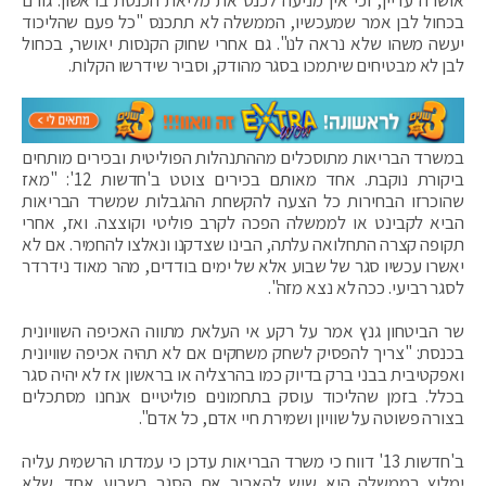
בכחול לבן אמר שמעכשיו, הממשלה לא תתכנס "כל פעם שהליכוד
יעשה משהו שלא נראה לנו". גם אחרי שחוק הקנסות יאושר, בכחול
לבן לא מבטיחים שיתמכו בסגר מהודק, וסביר שידרשו הקלות.
במשרד הבריאות מתוסכלים מההתנהלות הפוליטית ובכירים מותחים
ביקורת נוקבת. אחד מאותם בכירים צוטט ב'חדשות 12': "מאז
שהוכרזו הבחירות כל הצעה להקשחת ההגבלות שמשרד הבריאות
הביא לקבינט או לממשלה הפכה לקרב פוליטי וקוצצה. ואז, אחרי
תקופה קצרה התחלואה עלתה, הבינו שצדקנו ונאלצו להחמיר. אם לא
יאשרו עכשיו סגר של שבוע אלא של ימים בודדים, מהר מאוד נידרדר
לסגר רביעי. ככה לא נצא מזה".
שר הביטחון גנץ אמר על רקע אי העלאת מתווה האכיפה השוויונית
בכנסת: "צריך להפסיק לשחק משחקים אם לא תהיה אכיפה שוויונית
ואפקטיבית בבני ברק בדיוק כמו בהרצליה או בראשון אז לא יהיה סגר
בכלל. בזמן שהליכוד עוסק בתחמונים פוליטיים אנחנו מסתכלים
בצורה פשוטה על שוויון ושמירת חיי אדם, כל אדם".
ב'חדשות 13' דווח כי משרד הבריאות עדכן כי עמדתו הרשמית עליה
ימליץ בממשלה היא שיש להאריך את הסגר בשבוע אחד. שלא