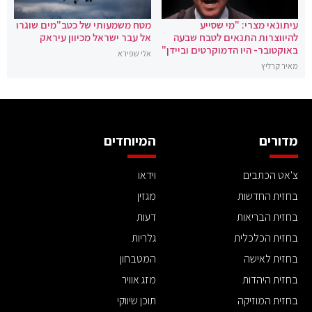
עיתונאי מצרי: "מי שסייע
מטח משמעותי של כטב"מים שוגרו
להיווצרות התנאים לטבח שבעה
אל עבר ישראל מכיוון עיראק
באוקטובר- היו הדמוקרטים וביידן"
אלי שפירא
מאיר קרליץ
מדורים
המיוחדים
צ'אט הכתבים
וידאו
בחזית החדשות
מגזין
בחזית הבריאות
דעות
בחזית הכלכלית
גלריות
בחזית לאישה
המטבחון
בחזית היהדות
מזג אוויר
בחזית המוזיקה
תוכן שיווקי