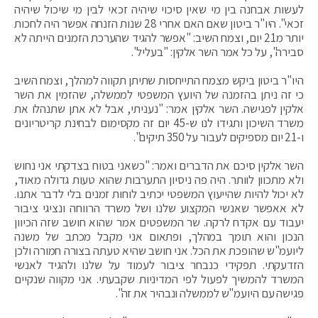
לעשות אבחנה בין מי שאין סיכוי שיהיה זכאי לבין מי שיכול שיהיה
זכאי". היו"ר ביטון שאם האם אחרי 28 שנות הזנחה אפשר היה לחכות
יותר מ21 יום, וצמח השיב: "אפשר להגיד שהערכת הזמנים הייתה לא
סבירה", על כל אמר השר אלקין: "בעליל".
היו"ר ביטון ביקש מצמח התייחסות שתיתן תקווה למהלך, וצמח השיב
כי זה ניתן בהזמנה של היועץ המשפטי לממשלה, שהזמין את השר
אלקין לפגישה. השר אלקין אמר: "נעניתי, אבל לא אתן שתנהלו את
משרד השיכון ותגידו לנו ש-45 יום זה מקסימום לבחינת קריטריונים
ו-21 יום מספיקים לעבור על 350 תיקים".
השר אלקין סיכם את הדברים ואמר: "כשאני בטוח בצדקתי אני נחוש
ולא מתכוון לוותר. היה פה ניסיון התערבות שהוא טעות גדולה מאוד,
לא יכול להיות שהייעוץ המשפטי יכתיב לוחות זמנים בלי לדבר אתנו.
לא אאפשר שאנשי המקצוע שלנו ושל משרד הרווחה ונציגי ציבור
יעבוד עם אקדח לרקה. שר המשפטים אמר שהוא חושב שזה הכיוון
הנכון והוא תומך במהלך, ופתאום אני מקבל מכתב של משנה
ליועמ"ש שהופכת את הכל. אני חושב שהיא טעתה בצורה חמורה ולכן
הזדעקתי. תפקידי כנבחר ציבור לעמוד על שלנו ולהגיד לאנשי
המשרד להמשיך לפעול לפי המדיניות שקבעתי. אני מקווה שנקיים
פגישה עם היועמ"ש לממשלה ונבהיר את זה".