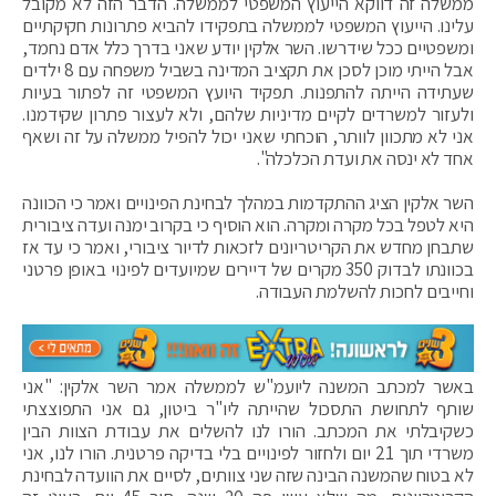
ממשלה זה דווקא הייעוץ המשפטי לממשלה. הדבר הזה לא מקובל
עלינו. הייעוץ המשפטי לממשלה בתפקידו להביא פתרונות חקיקתיים
ומשפטיים ככל שידרשו. השר אלקין יודע שאני בדרך כלל אדם נחמד,
אבל הייתי מוכן לסכן את תקציב המדינה בשביל משפחה עם 8 ילדים
שעתידה הייתה להתפנות. תפקיד היועץ המשפטי זה לפתור בעיות
ולעזור למשרדים לקיים מדיניות שלהם, ולא לעצור פתרון שקידמנו.
אני לא מתכוון לוותר, הוכחתי שאני יכול להפיל ממשלה על זה ושאף
אחד לא ינסה את ועדת הכלכלה".
השר אלקין הציג ההתקדמות במהלך לבחינת הפינויים ואמר כי הכוונה
היא לטפל בכל מקרה ומקרה. הוא הוסיף כי בקרוב ימנה ועדה ציבורית
שתבחן מחדש את הקריטריונים לזכאות לדיור ציבורי, ואמר כי עד אז
בכוונתו לבדוק 350 מקרים של דיירים שמיועדים לפינוי באופן פרטני
וחייבים לחכות להשלמת העבודה.
באשר למכתב המשנה ליועמ"ש לממשלה אמר השר אלקין: "אני
שותף לתחושת התסכול שהייתה ליו"ר ביטון, גם אני התפוצצתי
כשקיבלתי את המכתב. הורו לנו להשלים את עבודת הצוות הבין
משרדי תוך 21 יום ולחזור לפינויים בלי בדיקה פרטנית. הורו לנו, אני
לא בטוח שהמשנה הבינה שזה שני צוותים, לסיים את הוועדה לבחינת