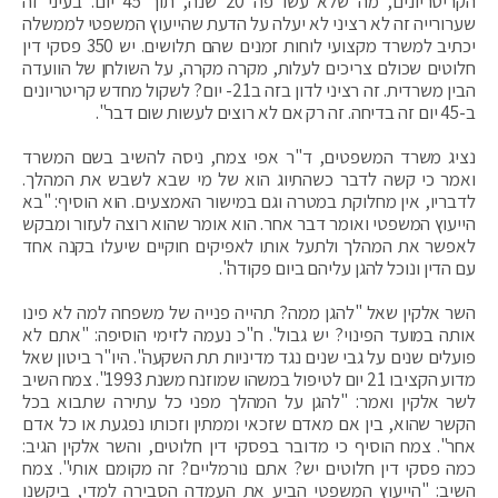
הקריטריונים, מה שלא עשו פה 20 שנה, תוך 45 יום. בעיני זה
שערורייה זה לא רציני לא יעלה על הדעת שהייעוץ המשפטי לממשלה
יכתיב למשרד מקצועי לוחות זמנים שהם תלושים. יש 350 פסקי דין
חלוטים שכולם צריכים לעלות, מקרה מקרה, על השולחן של הוועדה
הבין משרדית. זה רציני לדון בזה ב21- יום? לשקול מחדש קריטריונים
ב-45 יום זה בדיחה. זה רק אם לא רוצים לעשות שום דבר".
נציג משרד המשפטים, ד"ר אפי צמח, ניסה להשיב בשם המשרד
ואמר כי קשה לדבר כשהתיוג הוא של מי שבא לשבש את המהלך.
לדבריו, אין מחלוקת במטרה וגם במישור האמצעים. הוא הוסיף: "בא
הייעוץ המשפטי ואומר דבר אחר. הוא אומר שהוא רוצה לעזור ומבקש
לאפשר את המהלך ולתעל אותו לאפיקים חוקיים שיעלו בקנה אחד
עם הדין ונוכל להגן עליהם ביום פקודה".
השר אלקין שאל "להגן ממה? תהייה פנייה של משפחה למה לא פינו
אותה במועד הפינוי? יש גבול". ח"כ נעמה לזימי הוסיפה: "אתם לא
פועלים שנים על גבי שנים נגד מדיניות תת השקעה". היו"ר ביטון שאל
מדוע הקציבו 21 יום לטיפול במשהו שמוזנח משנת 1993". צמח השיב
לשר אלקין ואמר: "להגן על המהלך מפני כל עתירה שתבוא בכל
הקשר שהוא, בין אם מאדם שזכאי וממתין וזכותו נפגעת או כל אדם
אחר". צמח הוסיף כי מדובר בפסקי דין חלוטים, והשר אלקין הגיב:
כמה פסקי דין חלוטים יש? אתם נורמליים? זה מקומם אותי". צמח
השיב: "הייעוץ המשפטי הביע את העמדה הסבירה למדי, ביקשנו