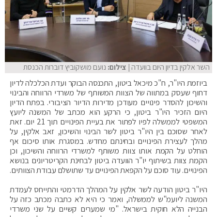
השר אלקין בדיון היום בוועדה
| צילום:
נועם מושקוביץ דוברות הכנסת
ביוזמת היו"ר, ח"כ מיכאל ביטון, התכנסה הבוקר ועדת הכלכלה לדיון
דחוף שעסק במתווה של הצוות המשותף של משרדי הרווחה והבינוי
והשיכון להסדר פינויים מעודכן מדירות הדיור הציבורי. בפתח הדיון
היום הזכיר היו"ר ביטון, כי הרקע הוא מכתב של המשנה ליועץ
המשפטי לממשלה לפיו לפתור את בעיית הפינויים תוך 21 יום. זאת
לאחר שסוכם בין היו"ר ביטון לשר הבינוי והשיכון, זאב אלקין, על
מהלך לעצירת הפינויים ובחינתם מחדש. במסגרת אותו סיכום אף
הוחלט על הקמת אותו צוות משותף למשרדי הרווחה והשיכון, וכן
הקמת צוות בשיתוף יו"ר הוועדה ביטון לבחינת הקריטריונים בנושא
הפינויים. עוד סוכם על הקפאת הפינויים עד שתושלם עבודת הצוותים.
היו"ר ביטון הודעה לשר אלקין על המהלך הדרמטי והתייחס לעמדת
המשנה ליועמ"ש לממשלה, ואמר כי היא לא כתבה מכתב כזה על
הבנייה הלא חוקית בישראל. "מי שמערים קשיים על שני משרדי