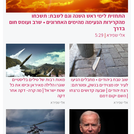
התחזית לימי ראש השנה וגם לשבת: תשכחו
מהקרירות הנעימה מהימים האחרונים • שרב ועומס חום
בדרך
אלי שפירא
|
5:29
שוב טבח ביהודים • מחבלים הגיעו
מאות רבות של טילים בליסטיים
לעיר יפו מצוידים בנשק, ומטרתם:
שוגרו הלילה מאיראן וכיסו את כל
רצח יהודים | שבעה קדושים נרצחו
שטח ישראל | מה קרה- דקה אחר
| השם יקום דמם
דקה
אלי שפירא
אלי שפירא