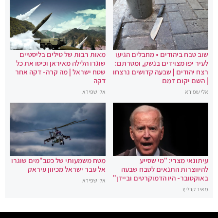
שוב טבח ביהודים • מחבלים הגיעו
מאות רבות של טילים בליסטיים
לעיר יפו מצוידים בנשק, ומטרתם:
שוגרו הלילה מאיראן וכיסו את כל
רצח יהודים | שבעה קדושים נרצחו
שטח ישראל | מה קרה- דקה אחר
| השם יקום דמם
דקה
אלי שפירא
אלי שפירא
עיתונאי מצרי: "מי שסייע
מטח משמעותי של כטב"מים שוגרו
להיווצרות התנאים לטבח שבעה
אל עבר ישראל מכיוון עיראק
באוקטובר- היו הדמוקרטים וביידן"
אלי שפירא
מאיר קרליץ