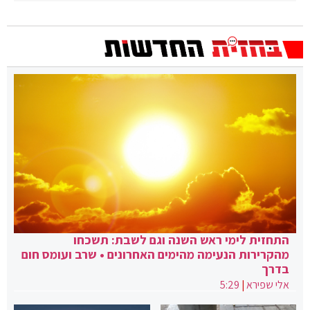
התחזית לימי ראש השנה וגם לשבת: תשכחו
מהקרירות הנעימה מהימים האחרונים • שרב ועומס חום
בדרך
אלי שפירא
|
5:29