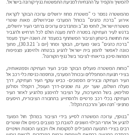
להמשיך והקפיד על ההנחיות למניעת התפשטות נגיף קורונה בישראל.
מהמשטרה נמסר כי "משטרת מחוז ירושלים ערוכה הבוקר לקראת
אירוע "ברכת כהנים" בכותל המערבי שבירושלים. מאות שוטרי
משטרת ישראל, לוחמי מג"ב ומתנדבים ערוכים ברחבי העיר ירושלים,
בדגש לעיר העתיקה במטרה לתת מענה הולם לכל תרחיש ולהגביר
את תחושת ביטחון הציבור המשתתף במעמד זה. השנה ייערך מעמד
"ברכת כהנים" בשני מועדים, הבוקר ומחר (יום ג' 30.3.21), מתוך
כוונה לאפשר להמון בית ישראל להגיע בבטחה ולהימנע מצפיפות
המהווה סיכון בריאותי לציבור בשל נגיף הקורונה".
"כוחות המשטרה פועלים הבוקר סביב העיר העתיקה וסמטאותיה,
בצירי תנועת המתפללים ובכותל המערבי, ונחסמה כניסת כלי רכב אל
העיר העתיקה ובצירים הסמוכים- כביש עוקף העיר העתיקה, דרך
מעלה השלום, שער יפו, גת שמנים-דרך העופל, רוקפלר וסולטן
סולימאן. בשל ההיערכות, על הציבור להימנע מלהגיע לאזור העיר
העתיקה בכלי רכב פרטיים ולהסתייע בתחבורה הציבורית, היסעים
מחניוני 'חנה וסע' והרכבת הקלה".
"בנוסף, ערוכה המשטרה לסייע בידי הציבור במהלך חול המועד
להגיע אל אתרי הבילוי השונים. לטובת כך מוצבים בימים אלו שוטרים
רבים בצירי התנועה המובילים למקומות אלו ויבצעו הכוונות ושינויים
בהסדרי התנועה בהתאם לעומסים וכמות המבקרים. לרשות נוסעי