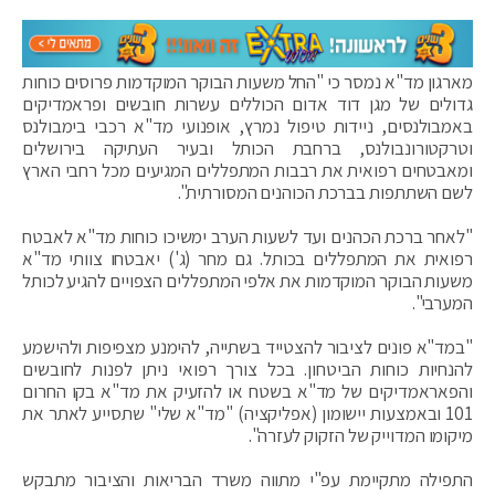
מארגון מד"א נמסר כי "החל משעות הבוקר המוקדמות פרוסים כוחות
גדולים של מגן דוד אדום הכוללים עשרות חובשים ופראמדיקים
באמבולנסים, ניידות טיפול נמרץ, אופנועי מד"א רכבי בימבולנס
וטרקטורונבולנס, ברחבת הכותל ובעיר העתיקה בירושלים
ומאבטחים רפואית את רבבות המתפללים המגיעים מכל רחבי הארץ
לשם השתתפות בברכת הכוהנים המסורתית".
"לאחר ברכת הכהנים ועד לשעות הערב ימשיכו כוחות מד"א לאבטח
רפואית את המתפללים בכותל. גם מחר (ג') יאבטחו צוותי מד"א
משעות הבוקר המוקדמות את אלפי המתפללים הצפויים להגיע לכותל
המערבי".
"במד"א פונים לציבור להצטייד בשתייה, להימנע מצפיפות ולהישמע
להנחיות כוחות הביטחון. בכל צורך רפואי ניתן לפנות לחובשים
והפאראמדיקים של מד"א בשטח או להזעיק את מד"א בקו החרום
101 ובאמצעות יישומון (אפליקציה) "מד"א שלי" שתסייע לאתר את
מיקומו המדוייק של הזקוק לעזרה".
התפילה מתקיימת עפ"י מתווה משרד הבריאות והציבור מתבקש