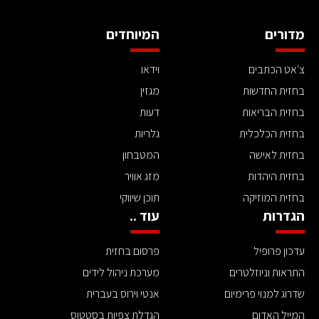
מדורים
המיוחדים
צ'אט הכתבים
וידאו
בחזית החדשות
מגזין
בחזית הבריאות
דעות
בחזית הכלכלית
גלריות
בחזית לאישה
המטבחון
בחזית היהדות
מזג אוויר
בחזית המוזיקה
תוכן שיווקי
הגדרות
עוד ..
עדכון פרופיל
פרסום בחזית
התראות וניוזלטרים
מערכת ניהול לידים
שדרוג למנוי פרימיום
אנטי וירוס בעברית
המייל האדום
הגדלת צפיות בסטטוס