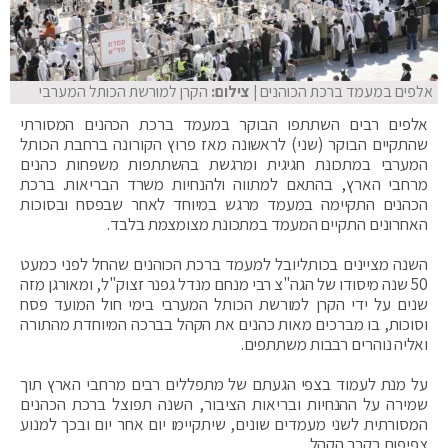
אלפים במעמד ברכת הכוהנים
| צילום:
הקרן למורשת הכותל המערבי
אלפים רבים השתתפו הבוקר במעמד ברכת הכהנים המסורתי
שהתקיים הבוקר (שני) לראשונה מאז פרוץ הקורונה ברחבת הכותל
המערבי במתכונת חגיגית ומרגשת בהשתתפות משפחות כהנים
מרחבי הארץ, בהתאם למתווה ולהנחיות משרד הבריאות. ברכת
הכהנים התקיימה במעמד מרגש במיוחד לאחר שבפסח ובסוכות
האחרונים התקיים המעמד במתכונת מצומצמת בלבד.
השנה מציינים בכותליובל למעמד ברכת הכוהנים שהחל לפני כמעט
50 שנה מיסודו של הגה"צ רבי מנחם מנדל גפנר זצוק"ל, ומאורגן מזה
שנים על ידי הקרן למורשת הכותל המערבי בימי חול המועד פסח
וסוכות, בו מברכים מאות כהנים את הקהל בברכה המיוחדת מהתורה
ואליה נוהרים רבבות משתתפים.
על מנת לעמוד בצפי הגעתם של מתפללים רבים מרחבי הארץ תוך
שמירה על ההנחיות ובריאות הציבור, השנה תפוצל ברכת הכהנים
המסורתית לשני מעמדים שונים, שיתקיימו יום אחר יום ובכך למנוע
צפיפות בקרב הקהל.