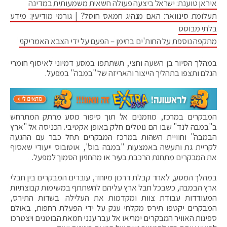
איראן טוענת: ישראל ביצעה פעולה חשאית משמעותית במדינה
תעלומת סינוואר: האם מנהיג חמאס חוסל? | גורמי מודיעין: מידע
בלתי מבוסס
מתקפה נוספת על החות'ים בתימן – הפעם על ידי הצבא האמריקני
במהלך הסיור בן השעה וחצי, תשתתפו במסע דמיוני לאיסוף חומרי
הגלם ותצפו בתהליך הייצור והאריזה של "במבה" במפעל.
המבקרים במרכז, מוזמנים אל תוך סיפור מסע מרתק המתרחש
ב"במבה לנד" שבו הם נוטלים חלק באופן אקטיבי. הכניסה אל "ארץ
הבמבה" וחוויית השהות במרכז המבקרים תחל כבר עם ההגעה
לקריית גת ותעשה באמצעות "במבה בוס", אוטובוס ייעודי שאסוף
את המבקרים מתחנת הרכבת בעיר או מהחניון הסמוך למפעל.
במהלך המסע, לאחר קבלת דרכון מיוחד, עוברים המבקרים בין חבלי
ארץ הבמבה, כשבכל חבל ארץ עליהם להשתתף במשימות קבוצתיות
המעודדות עבודת צוות ומקדמות את העלילה. בשדות התירס,
המבקרים יקטפו תירס מקלחי ענק על ידי הפעלת רחפות, באולם
ספינות האוויר המבקרים ימריאו אל עבר ענני חמאת הבוטנים ויצטרכו