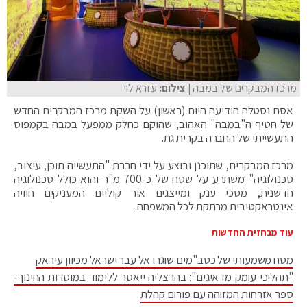
מרכז המבקרים של במבה
| צילום:
עזרא לוי
אסם נסטלה הודיעה היום (ראשון) על השקת מרכז המבקרים החדש
של חטיף ה"במבה" האהוב, שהוקם כחלק ממפעל במבה בקמפוס
התעשייתי של החברה בקרית גת.
מרכז המבקרים, שתוכנן ובוצע על ידי חברת "התעשייה תוכן, עיצוב,
טכנולוגיה" משתרע על שטח של כ-700 מ"ר והוא כולל טכנולוגיה
חדשנית, מסכי ענק ומייצגים אור קוליים המעניקים חוויה
אינטראקטיבית מרתקת לכל המשפחה.
עוד מבחזית החדשות
מטח משמעותי של כטב"מים שוגרו אל עבר ישראל מכיוון עיראק
"תהליכי עומק מדאיגים": בהרצליה ייאסר ללימוד במוסדות החינוך-
ספר אזרחות המזוהה עם פורום קהלת