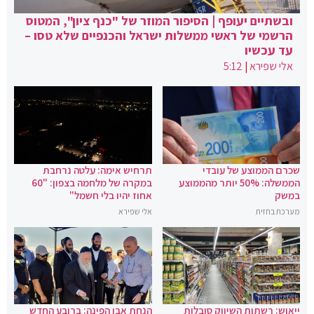
ובשתיים יעופף | הסיפור המוזר של "כנף ציון", המטוס
הרשמי של ראשי ממשלות ישראל והכנפיים שלא טסו –
עד עכשיו
אלי שפירא
|
5:12
שכרם הממוצע של עובדי
תרחיש אימה: עלטה נרחבת
הממשלה: 50% יותר מהממוצע
במקרה של מלחמה בצפון: "60
במשק
אחוז יהיו בלי חשמל"
מערכת בחזית
אלי שפירא
ייאוש: רשתות השיווק סובלות
הנחת אבן הפינה: ברובע החדש