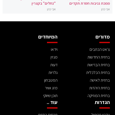
ממכת גניבות חסרת תקדים
"נחלים" בקצרין
אבי כהן
אבי כהן
מדורים
המיוחדים
צ'אט הכתבים
וידאו
בחזית החדשות
מגזין
בחזית הבריאות
דעות
בחזית הכלכלית
גלריות
בחזית לאישה
המטבחון
בחזית היהדות
מזג אוויר
בחזית המוזיקה
תוכן שיווקי
הגדרות
עוד ..
עדכון פרופיל
פרסום בחזית