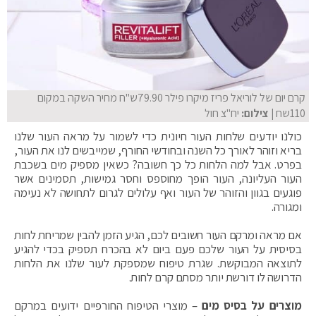
קרם יום של לוריאל פריז מיקרו פילר 79.90ש"ח מחיר השקה במקום
110שח
| צילום:
יח"צ חול
כולנו יודעים שלחות העור חיונית כדי לשמור על מראה העור שלנו
בריא וזוהר לאורך כל השנה ובחודשי החורף, שמייבשים לנו את העור,
בפרט. אבל למה הלחות כל כך חשובה? כשאין מספיק מים בשכבת
העור העליונה, העור הופך מחוספס וחסר גמישות, תסמינים אשר
פוגעים בגוון והזוהר של העור ואף עלולים לגרום לתחושה לא נעימה
ומגורה.
אם מראה ומרקם העור חשובים לכם, הגיע הזמן להבין שמריחת לחות
בסיסית על העור שלכם פעם ביום לא בהכרח תספיק בכדי להגיע
לתוצאה המבוקשת. שגרת טיפוח שמספקת לעור שלנו את הלחות
הדרושה לו דורשת יותר מסתם קרם לחות.
מוצרים על בסיס מים
– מוצרי הטיפוח החורפיים ידועים במרקם