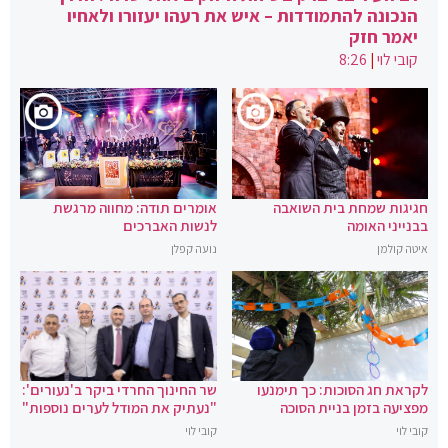
הנכונה להתמודדות – איש את רעהו יעזורו ולאחיו
יאמר חזק
קובי לוי
|
8:26
חגיגות שמחת בית השואבה
אומרים תודה: מחווה מרגשת
בבנייני האומה
לנשות האברכים
איטה קולמן
נועה קפלן
לקראת חג הסוכות: כך תימנעו
שר החינוך החרדי ביקר ב'נעורים':
מפציעה בזמן בניית הסוכה
"נעתיק את המודל לערים נוספות"
קובי לוי
קובי לוי