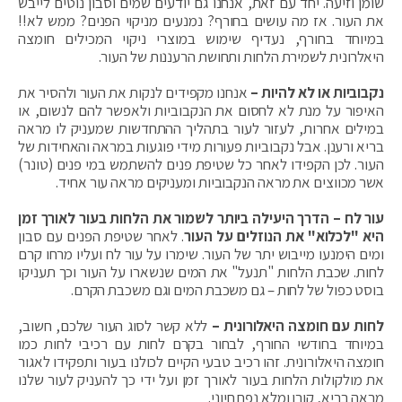
שומן וזיעה. יחד עם זאת, אנחנו גם יודעים שמים וסבון נוטים לייבש
את העור. אז מה עושים בחורף? נמנעים מניקוי הפנים? ממש לא!!
במיוחד בחורף, נעדיף שימוש במוצרי ניקוי המכילים חומצה
היאלרונית לשמירת הלחות ותחושת הרעננות של העור.
נקבוביות או לא להיות –
אנחנו מקפידים לנקות את העור ולהסיר את
האיפור על מנת לא לחסום את הנקבוביות ולאפשר להם לנשום, או
במילים אחרות, לעזור לעור בתהליך ההתחדשות שמעניק לו מראה
בריא ורענן. אבל נקבוביות פעורות מידי פוגעות במראה והאחידות של
העור. לכן הקפידו לאחר כל שטיפת פנים להשתמש במי פנים (טונר)
אשר מכווצים את מראה הנקבוביות ומעניקים מראה עור אחיד.
עור לח – הדרך היעילה ביותר לשמור את הלחות בעור לאורך זמן
היא "לכלוא" את הנוזלים על העור
. לאחר שטיפת הפנים עם סבון
ומים הימנעו מייבוש יתר של העור. שימרו על עור לח ועליו מרחו קרם
לחות. שכבת הלחות "תנעל" את המים שנשארו על העור וכך תעניקו
בוסט כפול של לחות – גם משכבת המים וגם משכבת הקרם.
לחות עם חומצה היאלורונית –
ללא קשר לסוג העור שלכם, חשוב,
במיוחד בחודשי החורף, לבחור בקרם לחות עם רכיבי לחות כמו
חומצה היאלורונית. זהו רכיב טבעי הקיים לכולנו בעור ותפקידו לאגור
את מולקולות הלחות בעור לאורך זמן ועל ידי כך להעניק לעור שלנו
מראה בריא, קורן ומלא נפח חיוני.