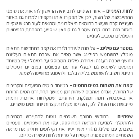
לחות העיניים
– אזור העיניים לרוב יהיה הראשון להראות את סימני
ההתייבשות של העור, לכן אל תפקירו אותו והקפידו למרוח גם באזור
העיניים קרם שעשיר בחומצה היאלורונית ומתאים לעור הרגיש שקיים
באזור הזה. בחרו קרם שמכיל גם קופאין שיסייע בהפחתת הנפיחויות
והעיגולים מסביב לעיניים.
בוסטר עם פילינג
– על מנת לעודד ולזרז את קצב התחדשות התאים
מומלץ להשתמש בפילינג אשר מסיר את שכבת התאים העליונה
וחושף שכבה רעננה ואחידה. פילינג המבוסס על רטינול יעיל במיוחד
ומתאים לשימוש גם לבעלי עור עם פצעונים. במוצרים המכילים
רטינול חשוב להשתמש בלילה בלבד ולהימנע מחשיפה לשמש.
קצרו את השהות במים החמים –
במיוחד בימים הסוערים והקרירים
של החורף, אנחנו אוהבים לשהות זמן ממושך תחת זרם המים הרותח
או באמבטיה חמה ומפנקת. הידעתם שמקלחות ארוכות וחמות
מייבשות את העור? לכן, העדיפו מקלחות קצרות יותר ומים פושרים.
שפתיים
– בחודשי החורף השפתיים נוטות להתייבש במהירות
ולהתקלף. למניעת המראה המחוספס, עסו את השפתיים, פעמיים
בשבוע, עם פילינג גרגירי אשר יסיר את הקילופים ויחליק את מראה
השפתיים המחוספסות והקפידו על מריחת לחות עשירה כל יום.