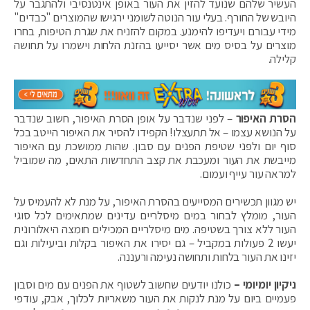
העשיר שלהם שנועד להזין את העור באופן אינטנסיבי ולהתגבר על
היובש של החורף. בעלי עור הנוטה לשומני ירגישו שהמוצרים "כבדים"
מידי עבורם ויעדיפו להימנע. במקום להזניח את שגרת הטיפוח, בחרו
מוצרים על בסיס מים אשר יסייעו בהזנת הלחות וישמרו על תחושה
קלילה.
הסרת האיפור
– לפני שנדבר על אופן הסרת האיפור, חשוב שנדבר
על הנושא עצמו – אל תתעצלו! הקפידו להסיר את האיפור הייטב בכל
סוף יום ולפני שטיפת הפנים עם סבון. שהות ממושכת עם האיפור
מייבשת את העור ומעכבת את קצב התחדשות התאים, מה שמוביל
למראה עור עייף ועמום.
יש מגוון תכשירים המסייעים בהסרת האיפור, על מנת לא להעמיס על
העור, מומלץ לבחור במים מיסלריים עדינים שמתאימים לכל סוגי
העור ללא צורך בשטיפה. מים מיסלריים המכילים חומצה היאלורונית
יעשו 2 פעולות במקביל – גם יסירו את האיפור בקלות וביעילות וגם
יזינו את העור בלחות ותחושה נעימה ורעננה.
ניקיון יומיומי –
כולנו יודעים שחשוב לשטוף את הפנים עם מים וסבון
פעמיים ביום על מנת לנקות את העור משאריות לכלוך, אבק, עודפי