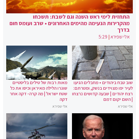
התחזית לימי ראש השנה וגם לשבת: תשכחו
מהקרירות הנעימה מהימים האחרונים • שרב ועומס חום
בדרך
אלי שפירא
|
5:29
שוב טבח ביהודים • מחבלים הגיעו
מאות רבות של טילים בליסטיים
לעיר יפו מצוידים בנשק, ומטרתם:
שוגרו הלילה מאיראן וכיסו את כל
רצח יהודים | שבעה קדושים נרצחו
שטח ישראל | מה קרה- דקה אחר
| השם יקום דמם
דקה
אלי שפירא
אלי שפירא