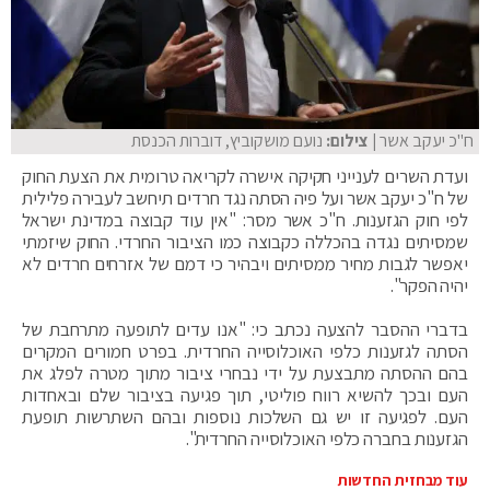
ח"כ יעקב אשר
| צילום:
נועם מושקוביץ, דוברות הכנסת
ועדת השרים לענייני חקיקה אישרה לקריאה טרומית את הצעת החוק
של ח"כ יעקב אשר ועל פיה הסתה נגד חרדים תיחשב לעבירה פלילית
לפי חוק הגזענות. ח"כ אשר מסר: "אין עוד קבוצה במדינת ישראל
שמסיתים נגדה בהכללה כקבוצה כמו הציבור החרדי. החוק שיזמתי
יאפשר לגבות מחיר ממסיתים ויבהיר כי דמם של אזרחים חרדים לא
יהיה הפקר".
בדברי ההסבר להצעה נכתב כי: "אנו עדים לתופעה מתרחבת של
הסתה לגזענות כלפי האוכלוסייה החרדית. בפרט חמורים המקרים
בהם ההסתה מתבצעת על ידי נבחרי ציבור מתוך מטרה לפלג את
העם ובכך להשיא רווח פוליטי, תוך פגיעה בציבור שלם ובאחדות
העם. לפגיעה זו יש גם השלכות נוספות ובהם השתרשות תופעת
הגזענות בחברה כלפי האוכלוסייה החרדית".
עוד מבחזית החדשות