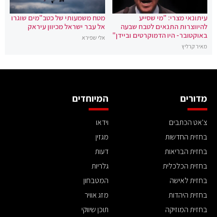
עיתונאי מצרי: "מי שסייע
מטח משמעותי של כטב"מים שוגרו
להיווצרות התנאים לטבח שבעה
אל עבר ישראל מכיוון עיראק
באוקטובר- היו הדמוקרטים וביידן"
אלי שפירא
מאיר קרליץ
מדורים
המיוחדים
צ'אט הכתבים
וידאו
בחזית החדשות
מגזין
בחזית הבריאות
דעות
בחזית הכלכלית
גלריות
בחזית לאישה
המטבחון
בחזית היהדות
מזג אוויר
בחזית המוזיקה
תוכן שיווקי