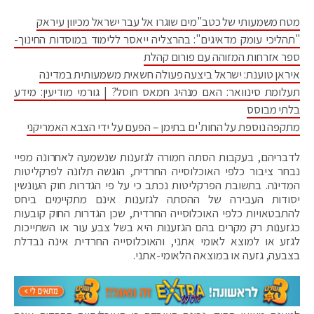
מטח משמעותי של כטב"מים שוגרו אל עבר ישראל מכיוון עיראק
"תהליכי עומק מדאיגים": בהרצליה ייאסר ללימוד במוסדות החינוך-
ספר אזרחות המזוהה עם פורום קהלת
איראן טוענת: ישראל ביצעה פעולה חשאית משמעותית במדינה
תעלומת סינוואר: האם מנהיג חמאס חוסל? | גורמי מודיעין: מידע
בלתי מבוסס
מתקפה נוספת על החות'ים בתימן – הפעם על ידי הצבא האמריקני
לדבריהם, בעקבות הסתה חמורה לגזענות שנשמעה לאחרונה מפיי
נבחר ציבור כלפי האוכלוסייה החרדית, הוגשה תלונה לפרקליטות
המדינה. בתשובת הפרקליטות נכתב כי על פי הגדרות חוק העונשין
יסודות העבירה של ההסתה לגזענות אינם מתקיימים ביחס
להתבטאויות כלפי האוכלוסייה החרדית, שכן הגדרות החוק קובעות
כגזענות רק מקרים בהם הגזענות היא בשל צבע עור או השתייכות
לגזע או למוצא לאומי אתני, והאוכלוסייה החרדית אינה נבדלת
בצבעה, גזעה או במוצאה הלאומי-אתני.