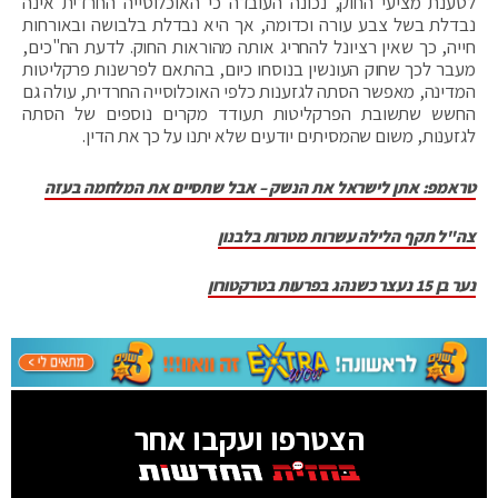
לטענת מציעי החוק, נכונה העובדה כי האוכלוסייה החרדית אינה
נבדלת בשל צבע עורה וכדומה, אך היא נבדלת בלבושה ובאורחות
חייה, כך שאין רציונל להחריג אותה מהוראות החוק. לדעת הח"כים,
מעבר לכך שחוק העונשין בנוסחו כיום, בהתאם לפרשנות פרקליטות
המדינה, מאפשר הסתה לגזענות כלפי האוכלוסייה החרדית, עולה גם
החשש שתשובת הפרקליטות תעודד מקרים נוספים של הסתה
לגזענות, משום שהמסיתים יודעים שלא יתנו על כך את הדין.
טראמפ: אתן לישראל את הנשק – אבל שתסיים את המלחמה בעזה
צה"ל תקף הלילה עשרות מטרות בלבנון
נער בן 15 נעצר כשנהג בפרעות בטרקטורון
הצטרפו ועקבו אחר