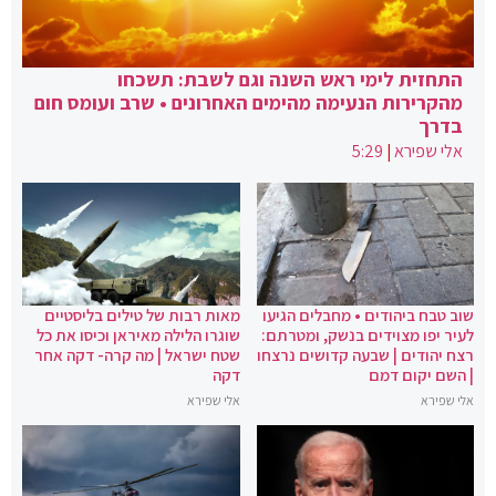
התחזית לימי ראש השנה וגם לשבת: תשכחו
מהקרירות הנעימה מהימים האחרונים • שרב ועומס חום
בדרך
אלי שפירא
|
5:29
שוב טבח ביהודים • מחבלים הגיעו
מאות רבות של טילים בליסטיים
לעיר יפו מצוידים בנשק, ומטרתם:
שוגרו הלילה מאיראן וכיסו את כל
רצח יהודים | שבעה קדושים נרצחו
שטח ישראל | מה קרה- דקה אחר
| השם יקום דמם
דקה
אלי שפירא
אלי שפירא