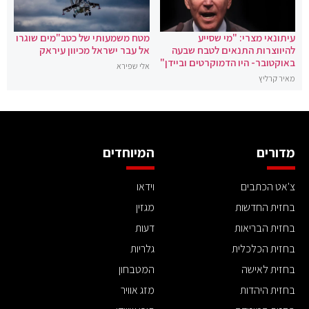
עיתונאי מצרי: "מי שסייע
מטח משמעותי של כטב"מים שוגרו
להיווצרות התנאים לטבח שבעה
אל עבר ישראל מכיוון עיראק
באוקטובר- היו הדמוקרטים וביידן"
אלי שפירא
מאיר קרליץ
מדורים
המיוחדים
צ'אט הכתבים
וידאו
בחזית החדשות
מגזין
בחזית הבריאות
דעות
בחזית הכלכלית
גלריות
בחזית לאישה
המטבחון
בחזית היהדות
מזג אוויר