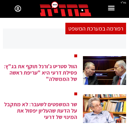
בס"ד
רפורמה במערכת המשפט
הוול סטריט ג'ורנל תוקף את בג"ץ:
פסילת דרעי היא "עריפת ראשה
של הממשלה"
שר המשפטים לשעבר: לא מתקבל
על הדעת שהעליון יפסול את
המינוי של דרעי