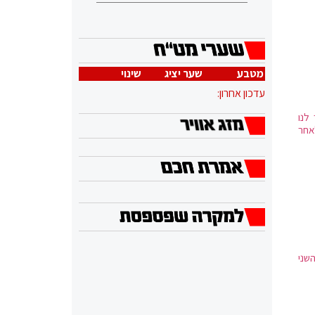
מטבע
שער יציג
שינוי
עדכון אחרון:
לנו
אחר
שני