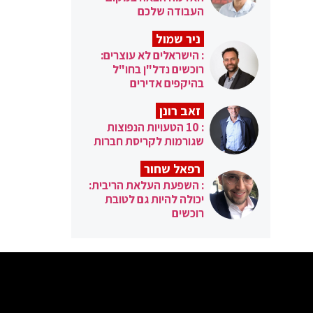
העבודה שלכם
ניר שמול
: הישראלים לא עוצרים:
רוכשים נדל"ן בחו"ל
בהיקפים אדירים
זאב רונן
: 10 הטעויות הנפוצות
שגורמות לקריסת חברות
רפאל שחור
: השפעת העלאת הריבית:
יכולה להיות גם לטובת
רוכשים