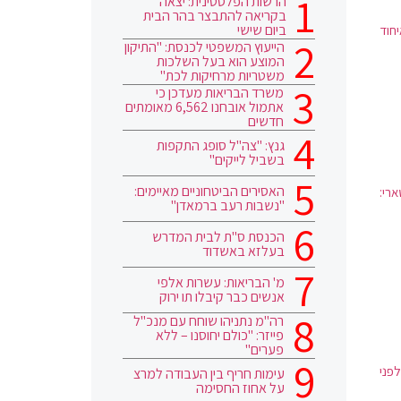
הרשות הפלסטינית: יצאה
בקריאה להתבצר בהר הבית
ביום שישי
חוד
הייעוץ המשפטי לכנסת: "התיקון
המוצע הוא בעל השלכות
משטריות מרחיקות לכת"
משרד הבריאות מעדכן כי
אתמול אובחנו 6,562 מאומתים
חדשים
גנץ: "צה"ל סופג התקפות
בשביל לייקים"
האסירים הביטחוניים מאיימים:
רי:
"נשבות רעב ברמאדן"
הכנסת ס"ת לבית המדרש
בעלזא באשדוד
מ' הבריאות: עשרות אלפי
אנשים כבר קיבלו תו ירוק
רה"מ נתניהו שוחח עם מנכ"ל
פייזר: "כולם יחוסנו – ללא
פערים"
פני
עימות חריף בין העבודה למרצ
על אחוז החסימה