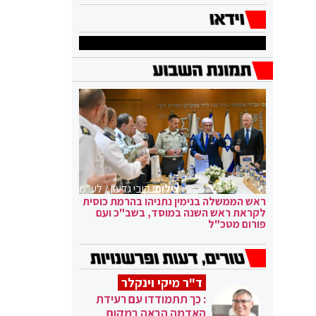
צילום:
קובי גדעון / לע"מ
ראש הממשלה בנימין נתניהו בהרמת כוסית
לקראת ראש השנה במוסד, בשב"כ ועם
פורום מטכ"ל
ד"ר מיקי וינקלר
: כך תתמודדו עם רעידת
האדמה הבאה במקום