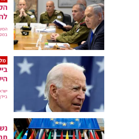
הק
לה
המשל
במסגרתו: ישוחר
מלח
ביי
היע
בייד
נשי
תח