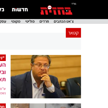
בס"ד
צ'אט הכתבים
חרדים
פוליטי
מקומי
עסקי
קטאר
"ני
הער
ובק
תא
ש"ס 
נשמעו
מת