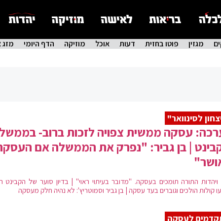
ם
מגזין
פוטו בחזית
דעות
אוכל
מוזיקה
הדף היומי
מזג א
צחון לסינוואר"
כה: עסקה ממשית צפויה לזכות ברוב- בממשל
בינט | בן גביר: "נפרק את הממשלה אם העסקה
ושר"
ויהדות התורה תומכים בעסקה. "מדובר בעיתוי ראוי" | בדיון סוער של הקבינט הל
 קולות הולכים וגוברים בעד עסקה | בן גביר וסמוטריץ': לא נהיה חלק מעסקה
קדמים לעסקה