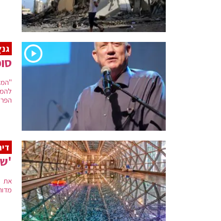
גנץ
סוכ
"המנ
להמש
הפרס
דיר
'שד
את ה
מדור