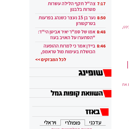
בקטאר"
צה"ל תקף הלילה עשרות
7:17
מטרות בלבנון
נער בן 15 נעצר כשנהג בפרעות
8:50
בטרקטורון
נט,
אמו של סמ"ר יאיר אביטן הי"ד:
8:48
"הסתערו על האויב בעוז
ובגבורה"
ביידן אמר כי למרות ההופעה
8:46
הכושלת בעימות מול טראמפ,
הוא ממשיך
לכל המבזקים >>
לרצות את
עדכני
ויראלי
פופולרי