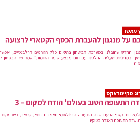
 מאשר
ם על מנגנון להעברת הכסף הקטארי לרצועה
גנון החדש שהובלנו במערכת הביטחון בתיאום כלל הגורמים הרלבנטיים, יאפשר 
יך במדיניות שעליה החלטנו עם תום מבצע שומר החומות" אמר שר הבטחון ל
ום
וג סקייטראקס
ה התעופה הטוב בעולם' הודח למקום – 3
'מלכות' קטף הפעם שדה התעופה הבינלאומי חאמד בדוחא, קטאר, כשבמקום ה
ג שדה התעופה האנדה בטוקיו