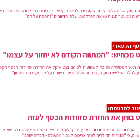
 הענק של תשלומי שוחד שהעבירה לכאורה קטאר לבכירים בפרלמנט האירופי | באי
זעים ממעצר סגנית נשיאת הפרלמנט שלפי הדיווחים "נתפסה על חם"
סף הקטארי
 מכחיש: "המתווה הקודם לא יחזור על עצמו"
 ראש הממשלה מגיבה לשמועות לפיהם בנט שוקל את החזרת מזוודות הכסף הקטא
גע לחלק השלישי במענק, נבחנות אלטרנטיבות שונות על ידי מערכת הביטחון"
גוד להבטחתו
 בוחן את החזרת מזוודות הכסף לעזה
ר, העברות הכספים מנוגדות באופן נחרץ לעמדתו של ראש הממשלה בנט שאמר ל
יים, כי "מזוודות הדולרים לעזה צריכות לעבור מהעולם - דברים ישתנו"