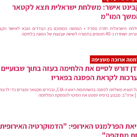
בינט אישר: משלחת ישראלית תצא לקטאר
משך המו"מ
חת הישראלית חזרה מפריז • המתווה המוסכם בין הצדדים הובא לאישור הקבי
רו כ-40 חטופים בתמורה לשישה שבועות של הפוגה בלחימה
מה ארוכה משציפה
דן דורש לסיים את הלחימה בעזה בתוך שבועיים |
רכות לקראת הפסגה בפאריז
ישראל תוציא משלחת לפסגה בהשתתפות ראש ה-CIA, ובכירים מקטאר ומצרים כדי 
ן | ארה"ב: מבצע ברפיח ימוטט את הסיכוי להפסקת המלחמה
את הפרלמנט האירופי: "הדמוקרטיה האירופית
ת מתקפה"