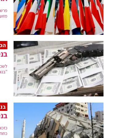
פרשת
מזוע
הכ
בנט
לשכת
"בנו
בני
בנט
כזכו
כחודש