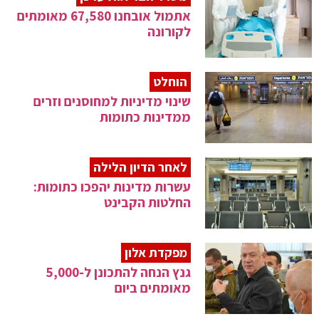
אתמול אובחנו 67,580 מאומתים
לקורונה
הוחלט
שינוי מדיניות למחוסנים וזרים
ממדינות כתומות
לאחר הדיון הלילה
עשרות מדינות יהפכו כתומות:
החלטות הקבינט
מפקדת אלון
גנץ הנחה להתכונן ל-5,000
מאומתים ביום