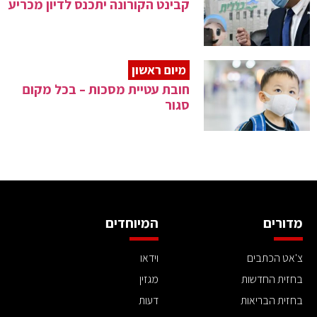
קבינט הקורונה יתכנס לדיון מכריע
מיום ראשון
חובת עטיית מסכות – בכל מקום
סגור
מדורים
המיוחדים
צ'אט הכתבים
וידאו
בחזית החדשות
מגזין
בחזית הבריאות
דעות