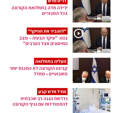
דו"ח חדש
ירידה חדה בתחלואת הקורונה
בכל המגזרים
"להגביר את ההיקף"
בנט: "עיקר הבעיה – מצב
החיסונים אצל הערבים"
העליה בתחלואה
קבינט הקורונה לא התכנס יותר
משבועיים • מחדל
מודל חדש קבע
נדרשת הגנה רב שכבתית
להתמודדות עם נגיף הקורונה