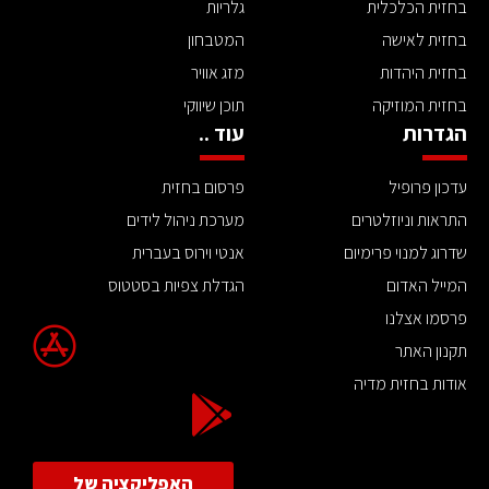
בחזית הכלכלית
גלריות
בחזית לאישה
המטבחון
בחזית היהדות
מזג אוויר
בחזית המוזיקה
תוכן שיווקי
הגדרות
עוד ..
עדכון פרופיל
פרסום בחזית
התראות וניוזלטרים
מערכת ניהול לידים
שדרוג למנוי פרימיום
אנטי וירוס בעברית
המייל האדום
הגדלת צפיות בסטטוס
פרסמו אצלנו
תקנון האתר
אודות בחזית מדיה
האפליקציה של