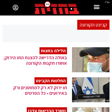
בס"ד
קבינט הקורונה
הלילה בחצות
בוטלה הדרישה להצגת התו הירוק;
אושרו תקנות הקורונה
החלטות הקבינט
תו ירוק לא רק למחוסנים ורק
באירועים • כל הפרטים
משרד הבריאות עדכן