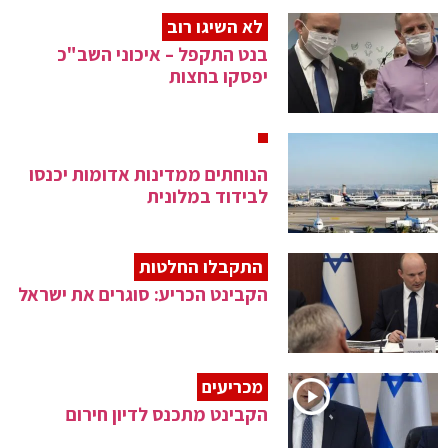
לא השיגו רוב
בנט התקפל – איכוני השב"כ
יפסקו בחצות
הנוחתים ממדינות אדומות יכנסו
לבידוד במלונית
התקבלו החלטות
הקבינט הכריע: סוגרים את ישראל
מכריעים
הקבינט מתכנס לדיון חירום