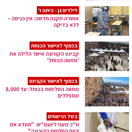
לילדים גן - כיתה ו'
אושרה תקנה חדשה: אין כניסה –
ללא בדיקה
בכפוף לאישור הכנסת
קבינט הקורונה אישר הלילה את
'מתווה הכותל'
בכפוף לאישור הקבינט
מתווה הסליחות בכותל: עד 8,000
מתפללים
בשל הדיווחים
ח"כ מעוז ליועמ"ש: "תוודא את
קיום החלטות הקורונה"