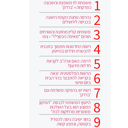
משפחת לוי משפצת והשכונה
כמרקחה • 'ברדק'
נהרסה טחנת הקמח הישנה
בכניסה לירושלים
משפחת קליין מחתנת והאורחים
תוהים "מאיפה הכסף?!" • צפו
רשות החדשנות תתמוך בתכנית
להכשרת חרדים בהייטק
דרמה: האם ארה"ב לקראת
חדלות פירעון?
הרשות הפלסטינית: יצאה
בקריאה להתבצר בהר הבית
ביום שישי
רשת יש בהפקה מטורפת עם
'ברדק'
הייעוץ המשפטי לכנסת: "התיקון
המוצע הוא בעל השלכות
משטריות מרחיקות לכת"
בחור ישיבה ניסה להפריד
בקטטה, ונפצע קשה