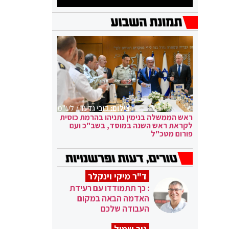
צילום:
קובי גדעון / לע"מ
ראש הממשלה בנימין נתניהו בהרמת כוסית
לקראת ראש השנה במוסד, בשב"כ ועם
פורום מטכ"ל
ד"ר מיקי וינקלר
: כך תתמודדו עם רעידת
האדמה הבאה במקום
העבודה שלכם
ניר שמול