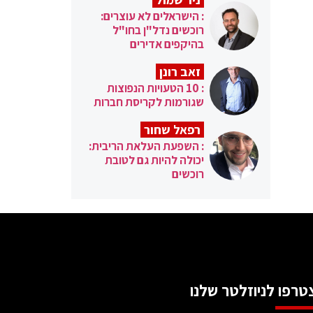
: הישראלים לא עוצרים:
רוכשים נדל"ן בחו"ל
בהיקפים אדירים
זאב רונן
: 10 הטעויות הנפוצות
שגורמות לקריסת חברות
רפאל שחור
: השפעת העלאת הריבית:
יכולה להיות גם לטובת
רוכשים
טרפו לניוזלטר שלנו