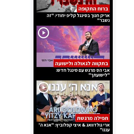
ברוח התקופה
אריק חנוך בסינגל קליפ יחודי: "זה
נשבר"
בתקווה לגאולה ולישועה
אבי הס מרגש עם סינגל חדש:
"לישועתך"
תפילה מרגשת
ארי גולדוואג & איצי קפלוביץ: "אנא ה'
עננו"