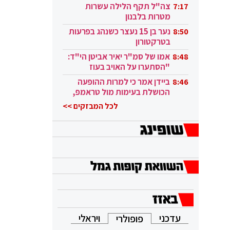
בקטאר"
צה"ל תקף הלילה עשרות
7:17
מטרות בלבנון
נער בן 15 נעצר כשנהג בפרעות
8:50
בטרקטורון
אמו של סמ"ר יאיר אביטן הי"ד:
8:48
"הסתערו על האויב בעוז
ובגבורה"
ביידן אמר כי למרות ההופעה
8:46
הכושלת בעימות מול טראמפ,
הוא ממשיך
לכל המבזקים >>
עדכני
ויראלי
פופולרי