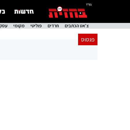
בס"ד
צ'אט הכתבים
חרדים
פוליטי
מקומי
עסקי
פגסוס