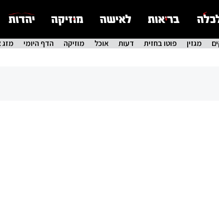
ם
מגזין
פוטו בחזית
דעות
אוכל
מוזיקה
הדף היומי
מזג א