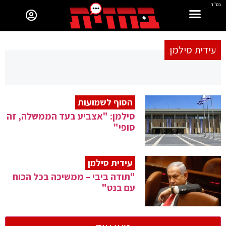
בס"ד
עידית סילמן
הסוף לשמועות
סילמן: "אצביע בעד הממשלה, זה
סופי"
עידית סילמן
"תודה ביבי – ממשיכה בכל הכוח
עם בנט"