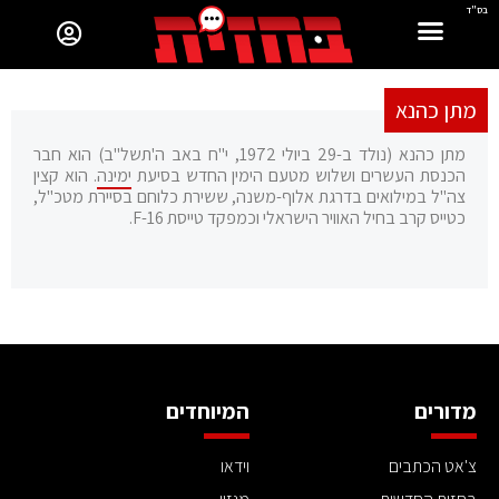
בס"ד
מתן כהנא
מתן כהנא (נולד ב-29 ביולי 1972, י"ח באב ה'תשל"ב) הוא חבר
הכנסת העשרים ושלוש מטעם הימין החדש בסיעת
ימינה
. הוא קצין
צה"ל במילואים בדרגת אלוף-משנה, ששירת כלוחם בסיירת מטכ"ל,
כטייס קרב בחיל האוויר הישראלי וכמפקד טייסת F-16.
מדורים
המיוחדים
צ'אט הכתבים
וידאו