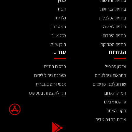
בחזית החדשות
מגזין
בחזית הבריאות
דעות
בחזית הכלכלית
גלריות
בחזית לאישה
המטבחון
בחזית היהדות
מזג אוויר
בחזית המוזיקה
תוכן שיווקי
הגדרות
עוד ..
עדכון פרופיל
פרסום בחזית
התראות וניוזלטרים
מערכת ניהול לידים
שדרוג למנוי פרימיום
אנטי וירוס בעברית
המייל האדום
הגדלת צפיות בסטטוס
פרסמו אצלנו
תקנון האתר
אודות בחזית מדיה