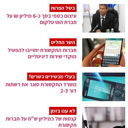
בשל הפרות
עיצום כספי בסך כ-6 מיליון ₪ על
חברת הוט טלקום
השר החליט
חברות התקשורת יחוייבו להפעיל
מוקדי שירות דיגיטליים
בעלי מכשירים כשרים?
משרד התקשורת סוגר את רשתות
דור 2-3
לא ענו בזמן
קנסות של כמיליון ש"ח על חברות
תקשורת