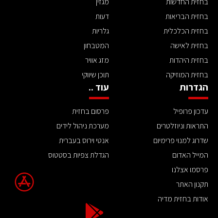
בחזית החדשות
מגזין
בחזית הבריאות
דעות
בחזית הכלכלית
גלריות
בחזית לאישה
המטבחון
בחזית היהדות
מזג אוויר
בחזית המוזיקה
תוכן שיווקי
הגדרות
עוד ..
עדכון פרופיל
פרסום בחזית
התראות וניוזלטרים
מערכת ניהול לידים
שדרוג למנוי פרימיום
אנטי וירוס בעברית
המייל האדום
הגדלת צפיות בסטטוס
פרסמו אצלנו
תקנון האתר
אודות בחזית מדיה