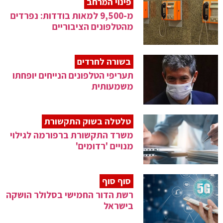
פינוי המרחב
מ-9,500 למאות בודדות: נפרדים
מהטלפונים הציבוריים
בשורה לחרדים
תעריפי הטלפונים הנייחים יופחתו
משמעותית
טלטלה בשוק התקשורת
משרד התקשורת ברפורמה לגילוי
מנויים 'רדומים'
סוף סוף
רשת הדור החמישי בסלולר הושקה
בישראל