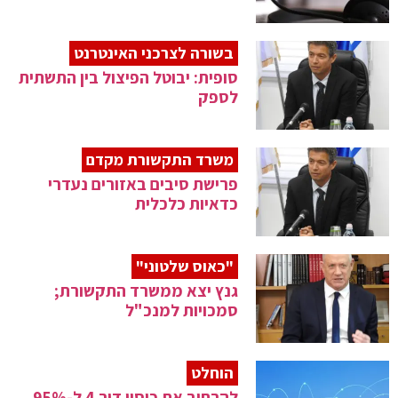
בשורה לצרכני האינטרנט
סופית: יבוטל הפיצול בין התשתית
לספק
משרד התקשורת מקדם
פרישת סיבים באזורים נעדרי
כדאיות כלכלית
"כאוס שלטוני"
גנץ יצא ממשרד התקשורת;
סמכויות למנכ"ל
הוחלט
להרחיב את כיסוי דור 4 ל-95%