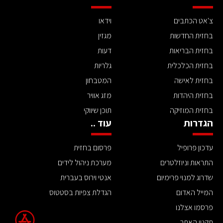
צ'אט הכתבים
וידאו
בחזית החדשות
מגזין
בחזית הבריאות
דעות
בחזית הכלכלית
גלריות
בחזית לאישה
המטבחון
בחזית היהדות
מזג אוויר
בחזית המוזיקה
תוכן שיווקי
הגדרות
עוד ..
עדכון פרופיל
פרסום בחזית
התראות וניוזלטרים
מערכת ניהול לידים
שדרוג למנוי פרימיום
אנטי וירוס בעברית
המייל האדום
הגדלת צפיות בסטטוס
פרסמו אצלנו
תקנון האתר