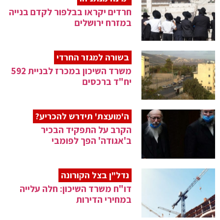
חרדים יקראו בבלפור לקדם בנייה
במזרח ירושלים
בשורה למגזר החרדי
משרד השיכון במכרז לבניית 592
יח"ד ברכסים
ה'מועצת' תידרש להכריע?
הקרב על התפקיד הבכיר
ב'אגודה' הפך לפומבי
נדל"ן בצל הקורונה
דו"ח משרד השיכון: חלה עלייה
במחירי הדירות