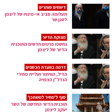
דיווחים סותרים
תעלומה סביב אי-מינויו של ליצמן
לסגן שר
מצוקת הדיור
נחשפו פרטים חדשים מתוכנית
הדיור של ליצמן
דרמה בוועדת הכספים
הדיל, הוויתור ועליית מחירי
הנדל"ן הצפויה
סוף ל'מחיר למשתכן'
תוכנית הדיור החדשה של השר
יעקב ליצמן