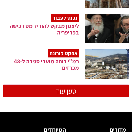
נכנס לעבוד
ליצמן מבקש להוריד מס רכישה
בפריפריה
אפקט קורונה
רמ"י דוחה מועדי סגירה ל-48
מכרזים
טען עוד
מדורים
המיוחדים