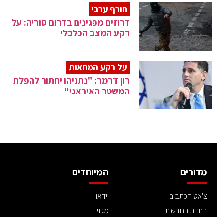
חורף ערבי
דרוזים מפגינים בדרום סוריה: על
רקע המצב הכלכלי
על רקע המחאות
רון דרמר: "נתניהו יחתור להפלת
המשטר האיראני"
מדורים
המיוחדים
צ'אט הכתבים
וידאו
בחזית החדשות
מגזין