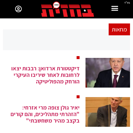
בס"ד
מחאות
דיקטטורת ארדואן: רבבות יצאו
לרחובות לאחר שיריבו העיקרי
הורחק מהפוליטיקה
יאיר גולן צופה מרי אזרחי:
"הזהרתי מתהליכים, והם קורים
בקצב מהיר משחשבתי"