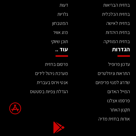
בחזית הבריאות
דעות
בחזית הכלכלית
גלריות
בחזית לאישה
המטבחון
בחזית היהדות
מזג אוויר
בחזית המוזיקה
תוכן שיווקי
הגדרות
עוד ..
עדכון פרופיל
פרסום בחזית
התראות וניוזלטרים
מערכת ניהול לידים
שדרוג למנוי פרימיום
אנטי וירוס בעברית
המייל האדום
הגדלת צפיות בסטטוס
פרסמו אצלנו
תקנון האתר
אודות בחזית מדיה