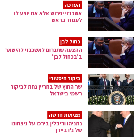
הערכה
אשכנזי יפרוש אלא אם יוצע לו
לעמוד בראש
כחול לבן
ההצעה שתגרום לאשכנזי להישאר
ב'בכחול לבן'
ביקור היסטורי
שר החוץ של בחריין נחת לביקור
רשמי בישראל
מציאות חדשה
נתניהו וריבלין בירכו על ניצחונו
של ג'ו ביידן