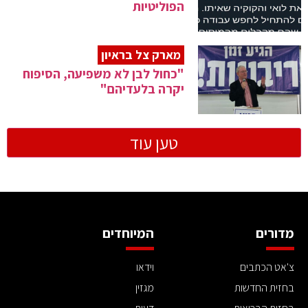
הפוליטיות
מארק צל בראיון
"כחול לבן לא משפיעה, הסיפוח
יקרה בלעדיהם"
טען עוד
מדורים
המיוחדים
צ'אט הכתבים
וידאו
בחזית החדשות
מגזין