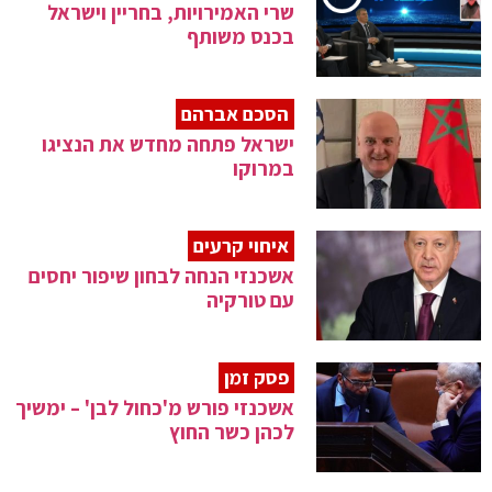
שרי האמירויות, בחריין וישראל
בכנס משותף
הסכם אברהם
ישראל פתחה מחדש את הנציגו
במרוקו
איחוי קרעים
אשכנזי הנחה לבחון שיפור יחסים
עם טורקיה
פסק זמן
אשכנזי פורש מ'כחול לבן' – ימשיך
לכהן כשר החוץ