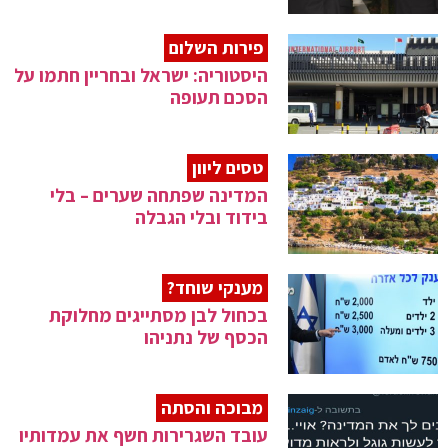
פירות השלום
היסטוריה: ישראל ובחריין חתמו על
הסכם תעופה
טסים ליוון
המדינה שפתחה שערים – בלי
בידוד ובלי הגבלה
מענקי שוחד?
בכחול לבן מסתייגים מחלוקת
הכסף של נתניהו
מבוכה והסתה
עובד השגרירות חשף את עמדותיו