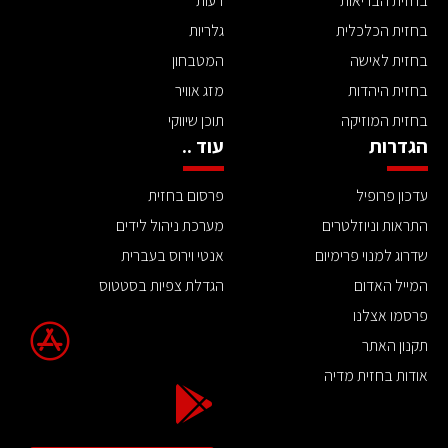
בחזית הבריאות
דעות
בחזית הכלכלית
גלריות
בחזית לאישה
המטבחון
בחזית היהדות
מזג אוויר
בחזית המוזיקה
תוכן שיווקי
הגדרות
עוד ..
עדכון פרופיל
פרסום בחזית
התראות וניוזלטרים
מערכת ניהול לידים
שדרוג למנוי פרימיום
אנטי וירוס בעברית
המייל האדום
הגדלת צפיות בסטטוס
פרסמו אצלנו
תקנון האתר
אודות בחזית מדיה