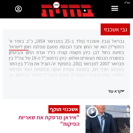
בס"ד
גבי אשכנזי
גבריאל (גבי) אשכנזי (נולד ב-25 בפברואר 1954, כ"ב באדר א'
ה'תשי"ד) הוא שר החוץ וחבר הכנסת מטעם מפלגת ח
וסן לישראל
בסיעת כחול לבן. כיהן תקופה קצרה כיו"ר ועדת החוץ והביטחון
במסגרת הכנסת העשרים ושלוש. כיהן כרמטכ"ל ה-19 של צה"ל בין
פברואר 2007 לפברואר 2011. בתפקיד זה הוביל את צה"ל בין היתר
במבצע חורף חם, במבצע עופרת יצוקה ובתקיפת הכור הגרעיני
בסוריה. טרם כהונתו כרמטכ"ל שימש כמנכ"ל משרד הביטחון, וכן
מילא שורה של תפקידים בכירים בצה"ל. בשלהי דצמבר 2020 הכריז
על פרישתו הזמנית מהחיים הפוליטיים לקראת הבחירות לכנסת
קרא עוד
העשרים וארבע.
אשכנזי תוקף
"איראן מרסקת את שאריות
הפיקוח"