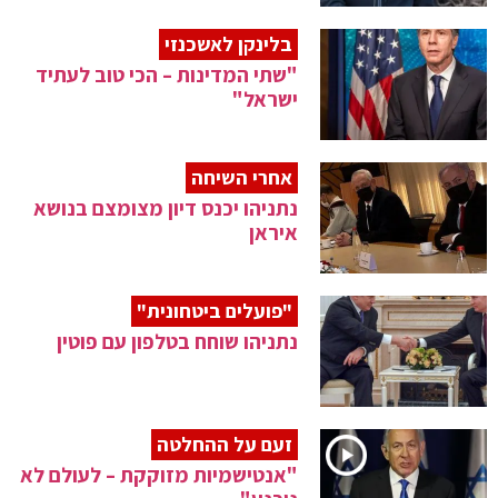
בלינקן לאשכנזי
"שתי המדינות – הכי טוב לעתיד
ישראל"
אחרי השיחה
נתניהו יכנס דיון מצומצם בנושא
איראן
"פועלים ביטחונית"
נתניהו שוחח בטלפון עם פוטין
זעם על ההחלטה
"אנטישמיות מזוקקת – לעולם לא