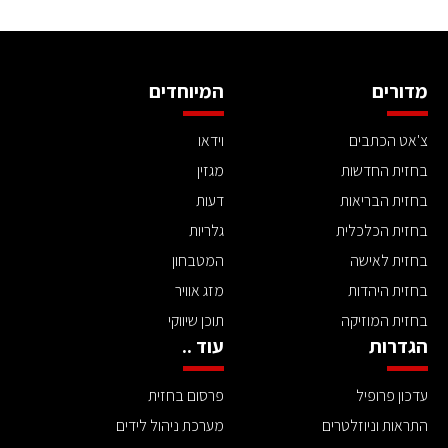
מדורים
המיוחדים
צ'אט הכתבים
וידאו
בחזית החדשות
מגזין
בחזית הבריאות
דעות
בחזית הכלכלית
גלריות
בחזית לאישה
המטבחון
בחזית היהדות
מזג אוויר
בחזית המוזיקה
תוכן שיווקי
הגדרות
עוד ..
עדכון פרופיל
פרסום בחזית
התראות וניוזלטרים
מערכת ניהול לידים