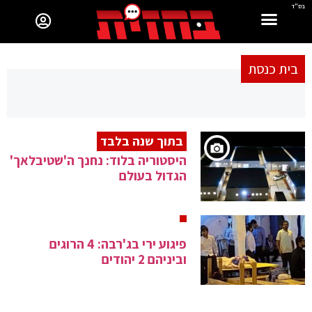
בס"ד
בית כנסת
בתוך שנה בלבד
היסטוריה בלוד: נחנך ה'שטיבלאך'
הגדול בעולם
פיגוע ירי בג'רבה: 4 הרוגים
וביניהם 2 יהודים