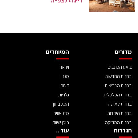
דייגו • לצפייה
מדורים
המיוחדים
צ'אט הכתבים
וידאו
בחזית החדשות
מגזין
בחזית הבריאות
דעות
בחזית הכלכלית
גלריות
בחזית לאישה
המטבחון
בחזית היהדות
מזג אוויר
בחזית המוזיקה
תוכן שיווקי
הגדרות
עוד ..