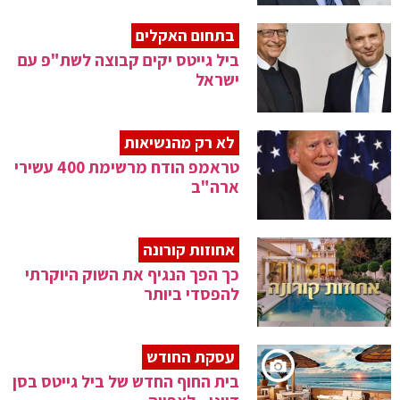
בתחום האקלים
ביל גייטס יקים קבוצה לשת"פ עם
ישראל
לא רק מהנשיאות
טראמפ הודח מרשימת 400 עשירי
ארה"ב
אחוזות קורונה
כך הפך הנגיף את השוק היוקרתי
להפסדי ביותר
עסקת החודש
בית החוף החדש של ביל גייטס בסן