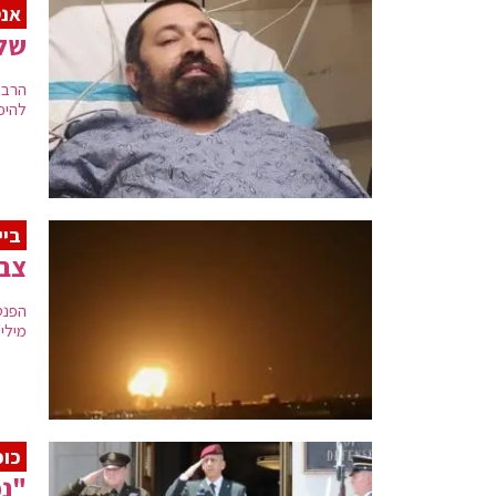
אנט
שלי
הרב 
להיכ
ביי
צבא
הפנט
מיליצ
כוכ
"נמ