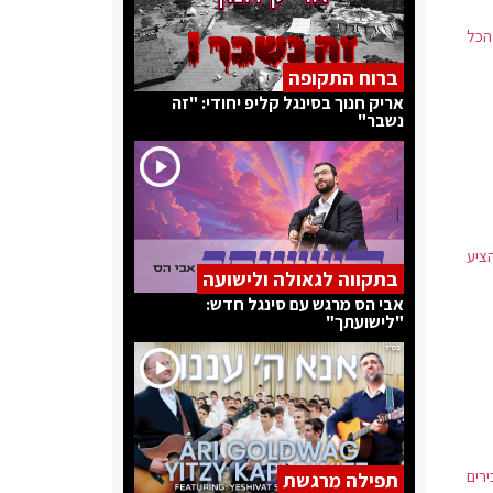
הכל
ברוח התקופה
אריק חנוך בסינגל קליפ יחודי: "זה
נשבר"
הציע
בתקווה לגאולה ולישועה
אבי הס מרגש עם סינגל חדש:
"לישועתך"
כירים
תפילה מרגשת