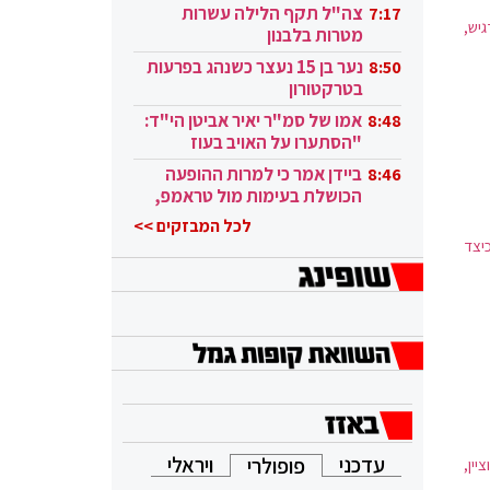
בקטאר"
צה"ל תקף הלילה עשרות
7:17
יש,
מטרות בלבנון
וואי.
יצתה
נער בן 15 נעצר כשנהג בפרעות
8:50
בטרקטורון
רצות
אמו של סמ"ר יאיר אביטן הי"ד:
8:48
מעמדה של ארצות הברית כמעצמה צבאית. ארצות הברית הייתה ב-1945 למדינה
"הסתערו על האויב בעוז
ובגבורה"
ביידן אמר כי למרות ההופעה
8:46
המייסדת של הברית הצפון
הכושלת בעימות מול טראמפ,
ת הים
הוא ממשיך
לכל המבזקים >>
כיצד
רשמי
עדכני
ויראלי
פופולרי
וציין,