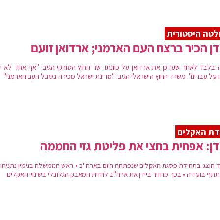
טה היסטורית
דן הכיר ברצח העם הארמני; ארדואן זועם
 בלבד לאחר שעדכן את ארדואן על כוונתו. שר החוץ הטורקי הגיב: "אף אחד לא י
ו על עברינו". משרד החוץ הישראלי הגיב: "מדינת ישראל מכירה בסבל העם הארמני"
דת האקלים
דן: אפחית בחצי את פליטת גזי החממה
 הוצג בתחילת פסגת האקלים שנפתחה היום בארה"ב • ראש הממשלה בנימין נתניהו צ
תף בועידה • בכך מחזיר ביידן את ארה"ב לחזית המאבק הגלובלי בשינויי האקלים