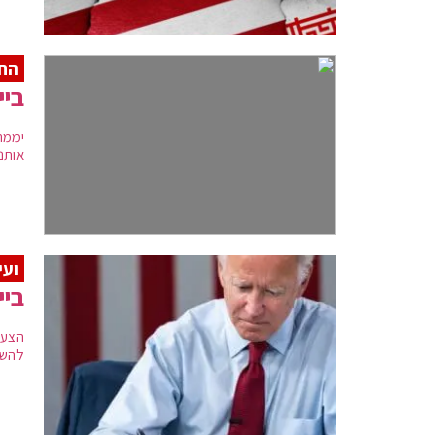
החל
ביי
יממה
אותנ
ועי
ביי
הצעד
להשת