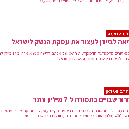
יה, נורבגיה, צרפת וגרמניה, כולל שר החוץ הגרמני לשעבר
ל הלחימה
אה לביידן לעצור את עסקת הנשק לישראל
 סנאטורים מהמפלגה הדמוקרטית חתמו על מכתב דרישה מנשיא ארה"ב ג'ו ביידן לה
עה בלחימה בין ארגון הטרור חמאס לבין ישראל
"ב ואיראן
ר שבויים בתמורה ל-7 מיליון דולר
חים במקביל בתקשורת הלבנונית כי בריטניה תקיים עסקה דומה עם איראן ותשלם 
 לשחרור העיתונאית האיראנית-בריטית