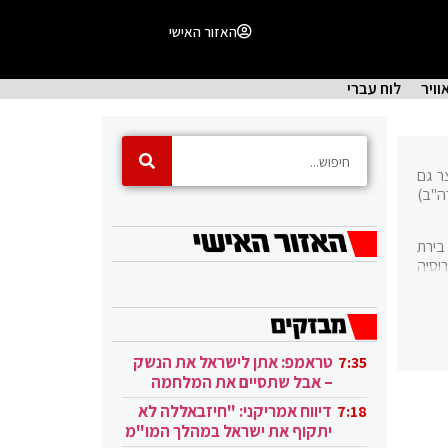
האזור האישי
וויר
לוח עברי
: United States, לעיתים מקוצר גם
רה"ב)
גטון, בירת
וסיה
 אחת מהמדינות
ודלה
טראמפ: אתן לישראל את הנשק
7:35
– אבל שתסיים את המלחמה
ארצות הברית נוסדה על ידי שלוש עשרה המושבות הבריטיות שהוקמו לאורך חוף האוקיינוס האטלנטי. המושבות הכריזו על עצמאותן ב-4 ביולי
בעזה
שהייתה למלחמת העצמאות
דיווח אמריקני: "חיזבאללה לא
7:18
 מערכת
יתקוף את ישראל במהלך המו"מ