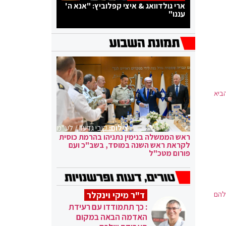
ארי גולדוואג & איצי קפלוביץ: "אנא ה'
עננו"
ביא
צילום:
קובי גדעון / לע"מ
ראש הממשלה בנימין נתניהו בהרמת כוסית
לקראת ראש השנה במוסד, בשב"כ ועם
פורום מטכ"ל
ד"ר מיקי וינקלר
להם
: כך תתמודדו עם רעידת
האדמה הבאה במקום