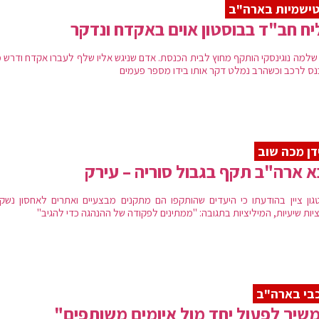
ישמיות בארה"ב
ח חב"ד בבוסטון אוים באקדח ונדקר
שלמה נוגינסקי הותקף מחוץ לבית הכנסת. אדם שניגש אליו שלף לעברו אקדח ודרש מ
נס לרכב וכשהרב נמלט דקר אותו בידו מספר פעמים
דן מכה שוב
 ארה"ב תקף בגבול סוריה – עירק
גון ציין בהודעתו כי היעדים שהותקפו הם מתקנים מבצעיים ואתרים לאחסון נשק
יות שיעיות, המיליציות בתגובה: "ממתינים לפקודה של ההנהגה כדי להגיב"
בי בארה"ב
שיך לפעול יחד מול איומים משותפים"