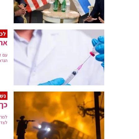
לכל
ארה
עם ז
הנרא
נִשְׁ
כך (לא
למרות
לצדד