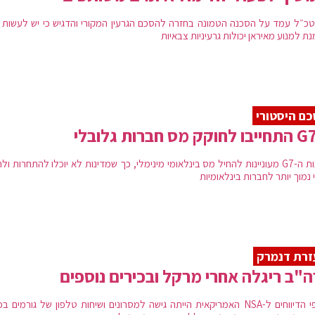
כ״ל עמד על הסכנה הטמונה בחזרה להסכם הגרעין המקורי והדגיש כי יש לעשות 
ת למנוע מאיראן יכולות גרעיניות צבאיות
ם היסטורי
מדינות ה-G7 מעוניינות להחיל מס בינלאומי מינימלי, כך שמדינות לא יוכלו להתחרות ול
 נמוך יותר לחברות בינלאומיות
רת דנמרק
"ב ריגלה אחרי מרקל ובכירים נוספים
על פי הדיווחים ל-NSA האמריקאית הייתה גישה למסרונים ושיחות טלפון של גורמים ב