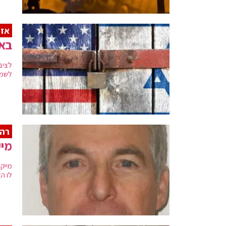
אז
באר
לציב
לשמו
רה"
מיי
מייק
לו ה