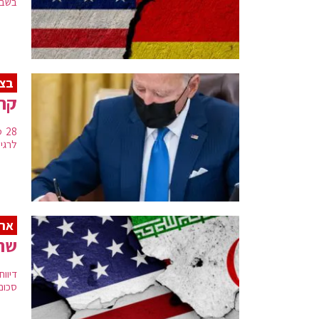
בשבד
בצ
קרי
28
לרגי
ארה
שחרו
דיוו
סכום של 400 מיליון פאונד בתמורה