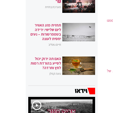
🙌*
מערכת בחזית
מנו
תחזית מזג האוויר
ליום שלישי: ירידה
בטמפרטורות – נעים
יחסית לעונה
חיים גוטליב
האם תה ירוק יכול
לסייע בהורדת רמות
לחץ וחרדה?
 של
נועה קפלן