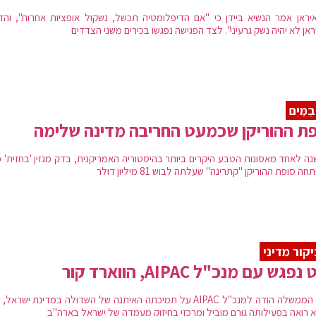
יראן אמר הנשיא ביידן כי "אם הדיפלומטיה תכשל, נשקול אופציות אחרות", והדג
אדמות מצרפת, ספרד, הממלכה המאוחדת, מקסיקו ורוסיה, וסיפחה את רפובליקת טקסס וה
אן לא יהיה נשק גרעיני". לצד הפגישה נפגשו בכירים משני הצדדים
תעשייתיות בסוגיית זכויות המדינות והרחבת העבדות בארצות הברית הובילו לפר
 והוביל בסופו של דבר לסיומה של העבדות החוקית בארצות הברית. מלחמת א
הברית–ספרד ומלחמת העולם הראשונה חיזקו את 
בַמַּיִם
לאחר מלחמת העולם השנייה, הייתה לחברה קבועה במועצת הביטחון של האומות המאוחדות מ-17 בינואר 1946, ו
ת ההוריקן שכמעט החריבה מדינה שלימה
יא נחשבת לציר המרכזי. כיום, לרשות ארצות הברית הצבא הנחשב לחזק והמתקדם בתבל, עם חילו
 שנה לאחד מאסונות הטבע היקרים ביותר בהיסטוריה האמריקנית, בדק מגזין 'בחזית' 
ה סופת ההוריקן "קתרינה" שעלתה לבוש 81 מיליון דולר
המועצות – למעצמת העל היחידה בעולם, וכמדינה בעלת נשק גרעיני באופן 
קור מדיני
פגש עם מנכ"ל AIPAC, הווארד קור
ראש הממשלה הודה למנכ"ל AIPAC על תמיכתה האיתנה של השדולה במדינת ישראל, 
וא רואה בפעילותה גורם מוביל ומרכזי בחיזוק מעמדה של ישראל בארה"ב