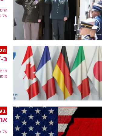
הרמט
על מנ
הסכ
ב-G7 התחייבו לחוקק מס חברות גלובלי
מיסוי
בעז
ארה