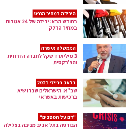
הירידה במחיר הנפט
בחודש הבא: ירידה של 24 אגורות
במחיר הדלק
הממשלה אישרה
3 מיליארד שקל לחברה הדרוזית
והצ'רקסית
בלאק פריידי 2021
שב"א: הישראלים שברו שיא
ברכישות באשראי
"דם על המסכים"
הבורסה בתל אביב מגיבה בצלילה