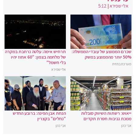
אלי שפירא
|
5:12
שכרם הממוצע של עובדי הממשלה:
תרחיש אימה: עלטה נרחבת במקרה
50% יותר מהממוצע במשק
של מלחמה בצפון: "60 אחוז יהיו
בלי חשמל"
מערכת בחזית
אלי שפירא
ייאוש: רשתות השיווק סובלות
הנחת אבן הפינה: ברובע החדש
ממכת גניבות חסרת תקדים
"נחלים" בקצרין
אבי כהן
אבי כהן