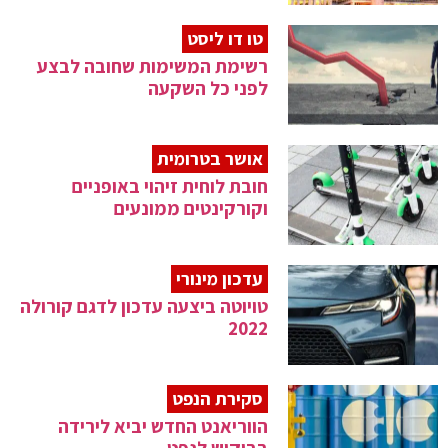
טו דו ליסט
רשימת המשימות שחובה לבצע
לפני כל השקעה
אושר בטרומית
חובת לוחית זיהוי באופניים
וקורקינטים ממונעים
עדכון מינורי
טויוטה ביצעה עדכון לדגם קורולה
2022
סקירת הנפט
הווריאנט החדש יביא לירידה