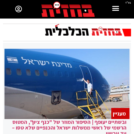
בס"ד
מעניין
ובשתיים יעופף | הסיפור המוזר של "כנף ציון", המטוס
הרשמי של ראשי ממשלות ישראל והכנפיים שלא טסו –
עד עכשיו