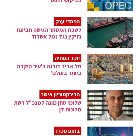
בביקוש לנפט
הפסדי ענק
לשכת המסחר הגישה תביעת
נזיקין נגד נמל אשדוד
יוקר המחיה
תל אביב דורגה כ'עיר היקרה
ביותר בעולם'
הדירקטוריון אישר
שלומי טחן מונה למנכ"ל רשת
מלונות דן
בתום מכרז