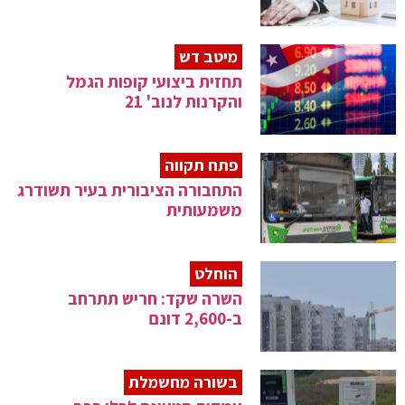
מיטב דש
תחזית ביצועי קופות הגמל
והקרנות לנוב' 21
פתח תקווה
התחבורה הציבורית בעיר תשודרג
משמעותית
הוחלט
השרה שקד: חריש תתרחב
ב-2,600 דונם
בשורה מחשמלת