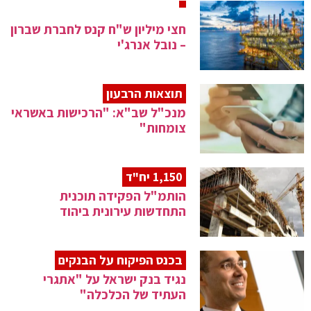
חצי מיליון ש"ח קנס לחברת שברון
– נובל אנרג'י
תוצאות הרבעון
מנכ"ל שב"א: "הרכישות באשראי
צומחות"
1,150 יח"ד
הותמ"ל הפקידה תוכנית
התחדשות עירונית ביהוד
בכנס הפיקוח על הבנקים
נגיד בנק ישראל על "אתגרי
העתיד של הכלכלה"