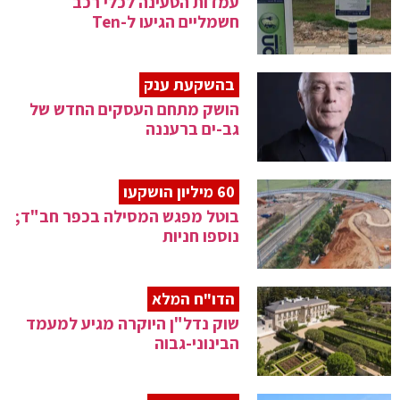
עמדות הטעינה לכלי רכב
חשמליים הגיעו ל-Ten
בהשקעת ענק
הושק מתחם העסקים החדש של
גב-ים ברעננה
60 מיליון הושקעו
בוטל מפגש המסילה בכפר חב"ד;
נוספו חניות
הדו"ח המלא
שוק נדל"ן היוקרה מגיע למעמד
הבינוני-גבוה