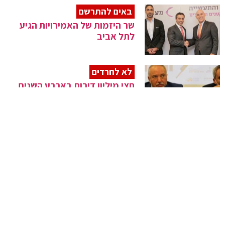
באים להתרשם
שר היזמות של האמירויות הגיע
לתל אביב
לא לחרדים
חצי מיליון דירות בארבע השנים
הקרובות
ב-3 קריאות
אושר סופית – מס הרכישה על
דירה שנייה יעלה ל-8%
העבודה והרווחה
דיון בוועדה בעניין השליחים ואופן
העסקתם