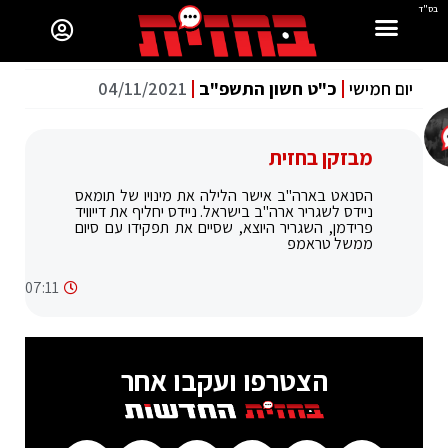
בס"ד
יום חמישי
כ"ט חשון התשפ"ב
04/11/2021
מבזקן בחזית
‏הסנאט בארה"ב אישר הלילה את מינויו של תומאס
ניידס לשגריר ארה"ב בישראל. ניידס יחליף את דייוויד
פרידמן, השגריר היוצא, שסיים את תפקידו עם סיום
ממשל טראמפ
07:11
הצטרפו ועקבו אחר