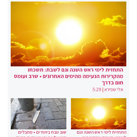
התחזית לימי ראש השנה וגם לשבת: תשכחו
מהקרירות הנעימה מהימים האחרונים • שרב ועומס
חום בדרך
אלי שפירא
|
5:29
התחזית לימי ראש השנה וגם
שוב טבח ביהודים • מחבלים