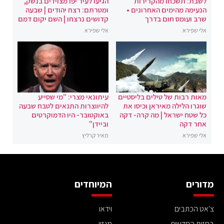
לשבת: תשכחו מהקרירות
הגיעו לעיר יפו מצוידים בנשק,
הנעימה מהימים האחרונים •
ומטרתם: רצח יהודים | שבעה
שרב ועומס חום בדרך
קדושים נרצחו | השם יקום דמם
אלי שפירא
אלי שפירא
מאות רבות של טילים בליסטיים
עיתונאי מצרי: "מי שסייע
שוגרו הלילה מאיראן וכיסו את
להיווצרות התנאים לטבח שבעה
כל שטח ישראל | מה קרה- דקה
באוקטובר- היו הדמוקרטים
אחר דקה
וביידן"
אלי שפירא
מאיר קרליץ
מדורים
המיוחדים
צ'אט הכתבים
וידאו
בחזית החדשות
מגזין