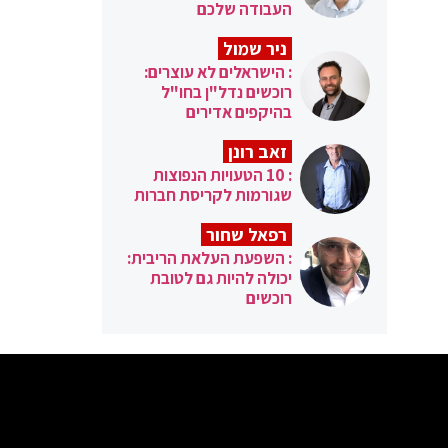
העבודה שלכם
ניר שמול
: הישראלים לא עוצרים:
רוכשים נדל"ן בחו"ל
בהיקפים אדירים
זאב רונן
: 10 הטעויות הנפוצות
שגורמות לקריסת חברות
רפאל שחור
: השפעת העלאת הריבית:
יכולה להיות גם לטובת
רוכשים