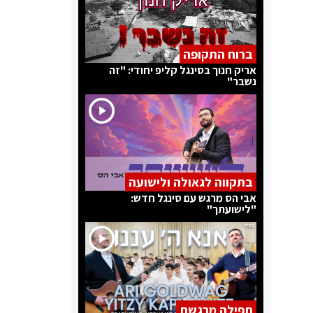
ברוח התקופה
אריק חנוך בסינגל קליפ יחודי: "זה
נשבר"
בתקווה לגאולה ולישועה
אבי הס מרגש עם סינגל חדש:
"לישועתך"
תפילה מרגשת