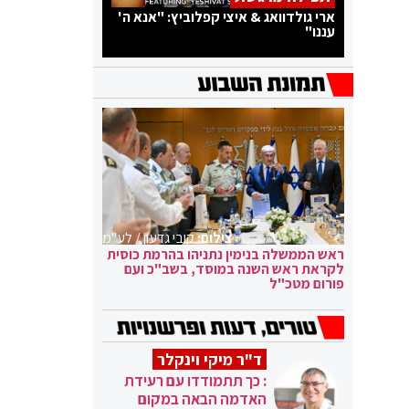
ארי גולדוואג & איצי קפלוביץ: "אנא ה'
עננו"
צילום:
קובי גדעון / לע"מ
ראש הממשלה בנימין נתניהו בהרמת כוסית
לקראת ראש השנה במוסד, בשב"כ ועם
פורום מטכ"ל
ד"ר מיקי וינקלר
: כך תתמודדו עם רעידת
האדמה הבאה במקום