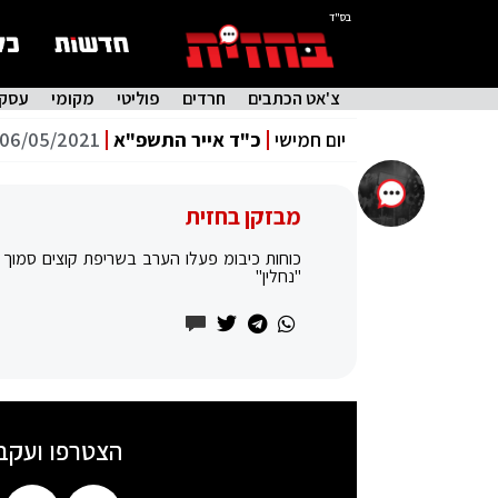
בס"ד
צ'אט הכתבים
חרדים
פוליטי
מקומי
עסקי
יום חמישי
כ"ד אייר התשפ"א
06/05/2021
מבזקן בחזית
כוחות כיבומ פעלו הערב בשריפת קוצים סמוך 
"נחלין"
הצטרפו ועקב