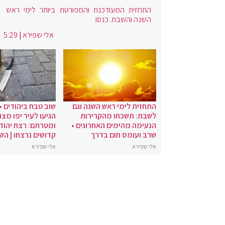
התחזית המעודכנת והמפורטת ביותר לימי ראש
השנה והשבת. כנסו
אלי שפירא
|
5:29
התחזית לימי ראש השנה וגם
שוב טבח ביהודים •
לשבת: תשכחו מהקרירות
הגיעו לעיר יפו מצו
הנעימה מהימים האחרונים •
ומטרתם: רצח יהודי
שרב ועומס חום בדרך
קדושים נרצחו | הש
אלי שפירא
אלי שפירא