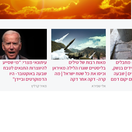
 מחבלים
מאות רבות של טילים
עיתונאי מצרי: "מי שסייע
ידים בנשק,
בליסטיים שוגרו הלילה מאיראן
להיווצרות התנאים לטבח
ם | שבעה
וכיסו את כל שטח ישראל | מה
שבעה באוקטובר- היו
ם יקום דמם
קרה- דקה אחר דקה
הדמוקרטים וביידן"
אלי שפירא
מאיר קרליץ