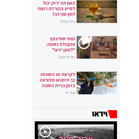
האם תה ירוק יכול
לסייע בהורדת רמות
לחץ וחרדה?
נועה קפלן
מוטי שטיינמץ
ומקהלת נשמה:
"למען ידעו"
ישראל מונק
לקראת חג הסוכות:
כך תימנעו מפציעה
בזמן בניית הסוכה
קובי לוי