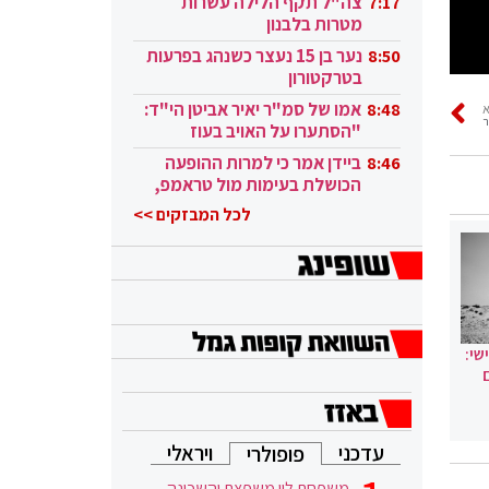
צה"ל תקף הלילה עשרות
7:17
מטרות בלבנון
נער בן 15 נעצר כשנהג בפרעות
8:50
בטרקטורון
אמו של סמ"ר יאיר אביטן הי"ד:
8:48
ר
"הסתערו על האויב בעוז
ובגבורה"
ביידן אמר כי למרות ההופעה
8:46
הכושלת בעימות מול טראמפ,
הוא ממשיך
לכל המבזקים >>
שי:
עדכני
ויראלי
פופולרי
משפחת לוי משפצת והשכונה