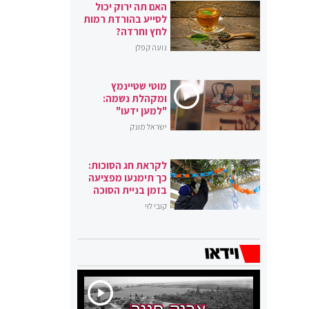
האם תה ירוק יכול
לסייע בהורדת רמות
לחץ וחרדה?
נועה קפלן
מוטי שטיינמץ
ומקהלת נשמה:
"למען ידעו"
ישראל מונק
לקראת חג הסוכות:
כך תימנעו מפציעה
בזמן בניית הסוכה
קובי לוי