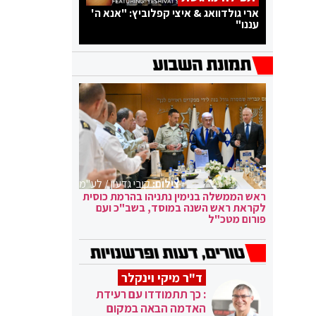
ארי גולדוואג & איצי קפלוביץ: "אנא ה'
עננו"
צילום:
קובי גדעון / לע"מ
ראש הממשלה בנימין נתניהו בהרמת כוסית
לקראת ראש השנה במוסד, בשב"כ ועם
פורום מטכ"ל
ד"ר מיקי וינקלר
: כך תתמודדו עם רעידת
האדמה הבאה במקום