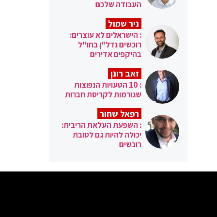
העבודה שלכם
ניר שמול
: הישראלים לא עוצרים:
רוכשים נדל"ן בחו"ל
בהיקפים אדירים
זאב רונן
: 10 הטעויות הנפוצות
שגורמות לקריסת חברות
רפאל שחור
: השפעת העלאת הריבית:
יכולה להיות גם לטובת
רוכשים