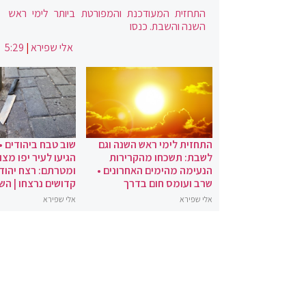
התחזית המעודכנת והמפורטת ביותר לימי ראש
השנה והשבת. כנסו
אלי שפירא
|
5:29
התחזית לימי ראש השנה וגם
שוב טבח ביהודים •
לשבת: תשכחו מהקרירות
הגיעו לעיר יפו מצו
הנעימה מהימים האחרונים •
ומטרתם: רצח יהודי
שרב ועומס חום בדרך
קדושים נרצחו | הש
אלי שפירא
אלי שפירא