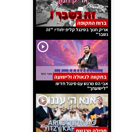
ברוח התקופה
אריק חנוך בסינגל קליפ יחודי: "זה
נשבר"
בתקווה לגאולה ולישועה
אבי הס מרגש עם סינגל חדש:
"לישועתך"
תפילה מרגשת