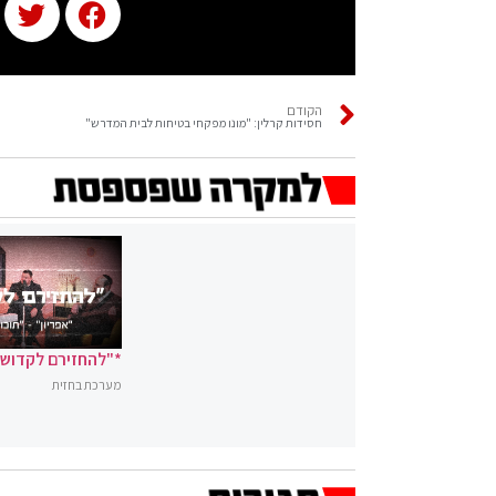
הקודם
חסידות קרלין: "מונו מפקחי בטיחות לבית המדרש"
*"להחזירם לקדושה
מערכת בחזית