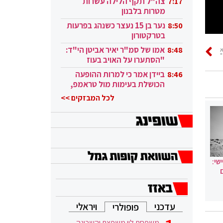
צה"ל תקף הלילה עשרות
7:17
מטרות בלבנון
נער בן 15 נעצר כשנהג בפרעות
8:50
בטרקטורון
אמו של סמ"ר יאיר אביטן הי"ד:
8:48
"
"הסתערו על האויב בעוז
ובגבורה"
ביידן אמר כי למרות ההופעה
8:46
הכושלת בעימות מול טראמפ,
הוא ממשיך
לכל המבזקים >>
שי:
עדכני
ויראלי
פופולרי
משפחת לוי משפצת והשכונה