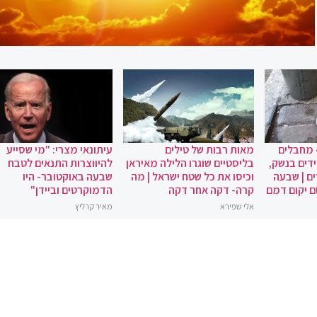
 מחבלים
מאות רבות של טילים
עיתונאי מצרי: "מי שסייע
ידים בנשק,
בליסטיים שוגרו הלילה מאיראן
להיווצרות התנאים לטבח
ם | שבעה
וכיסו את כל שטח ישראל | מה
שבעה באוקטובר- היו
ם יקום דמם
קרה- דקה אחר דקה
הדמוקרטים וביידן"
אלי שפירא
מאיר קרליץ