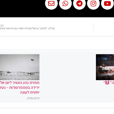
הבא
קרלין: "מדובר בכשל נקודתי חמור בבנית הטריבונה
" 🙌*
תחזית מזג האוויר ליום שלי
ירידה בטמפרטורות – נעים
יחסית לעונה
חיים גוטליב