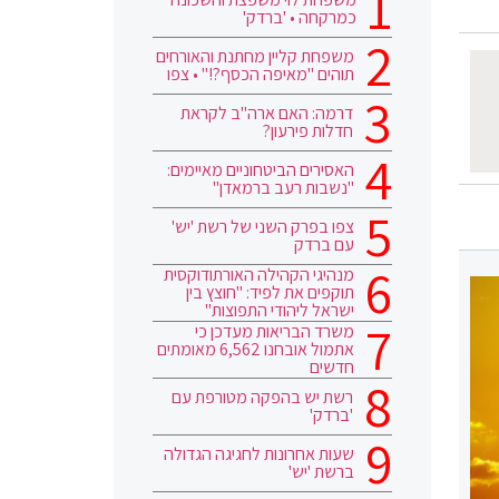
כמרקחה • 'ברדק'
משפחת קליין מחתנת והאורחים
תוהים "מאיפה הכסף?!" • צפו
דרמה: האם ארה"ב לקראת
חדלות פירעון?
האסירים הביטחוניים מאיימים:
"נשבות רעב ברמאדן"
צפו בפרק השני של רשת 'יש'
עם ברדק
מנהיגי הקהילה האורתודוקסית
תוקפים את לפיד: "חוצץ בין
ישראל ליהודי התפוצות"
משרד הבריאות מעדכן כי
אתמול אובחנו 6,562 מאומתים
חדשים
רשת יש בהפקה מטורפת עם
'ברדק'
שעות אחרונות לחגיגה הגדולה
ברשת 'יש'