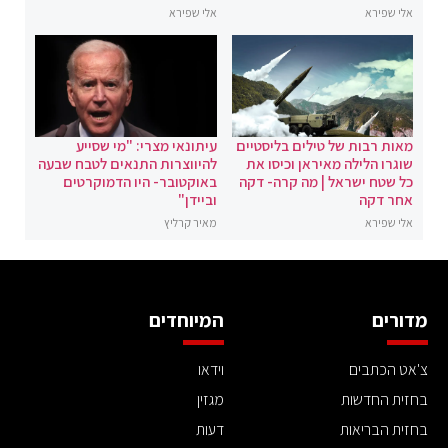
אלי שפירא
אלי שפירא
מאות רבות של טילים בליסטיים
עיתונאי מצרי: "מי שסייע
שוגרו הלילה מאיראן וכיסו את
להיווצרות התנאים לטבח שבעה
כל שטח ישראל | מה קרה- דקה
באוקטובר- היו הדמוקרטים
אחר דקה
וביידן"
אלי שפירא
מאיר קרליץ
מדורים
המיוחדים
צ'אט הכתבים
וידאו
בחזית החדשות
מגזין
בחזית הבריאות
דעות