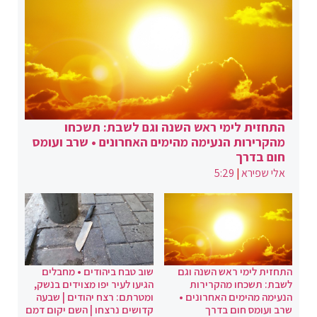
התחזית לימי ראש השנה וגם לשבת: תשכחו
מהקרירות הנעימה מהימים האחרונים • שרב ועומס
חום בדרך
אלי שפירא
|
5:29
התחזית לימי ראש השנה וגם
שוב טבח ביהודים • מחבלים
לשבת: תשכחו מהקרירות
הגיעו לעיר יפו מצוידים בנשק,
הנעימה מהימים האחרונים •
ומטרתם: רצח יהודים | שבעה
שרב ועומס חום בדרך
קדושים נרצחו | השם יקום דמם