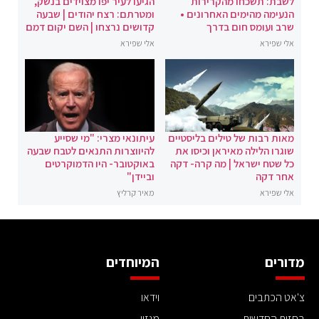
לשבת: תשכחו מהקרירות
הגיעו לעיר יפו מצוידים בנשק,
הנעימה מהימים האחרונים •
ומטרתם: רצח יהודים | שבעה
שרב ועומס חום בדרך
קדושים נרצחו | השם יקום דמם
אלי שפירא
אלי שפירא
מאות רבות של טילים בליסטיים
עיתונאי מצרי: "מי שסייע
שוגרו הלילה מאיראן וכיסו את
להיווצרות התנאים לטבח שבעה
כל שטח ישראל | מה קרה- דקה
באוקטובר- היו הדמוקרטים
אחר דקה
וביידן"
אלי שפירא
מאיר קרליץ
מדורים
המיוחדים
צ'אט הכתבים
וידאו
בחזית החדשות
מגזין