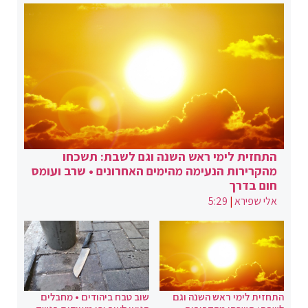
התחזית לימי ראש השנה וגם לשבת: תשכחו
מהקרירות הנעימה מהימים האחרונים • שרב ועומס
חום בדרך
אלי שפירא
|
5:29
התחזית לימי ראש השנה וגם
שוב טבח ביהודים • מחבלים