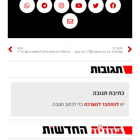
הקודם
הבא
מאוחדת: עד כה חוסנו 7,781 בני נוער במנה ראשונה
ברמלה דורשים צדק לדסטאו ביסט הי"ד
כתיבת תגובה
יש
להתחבר למערכת
כדי לכתוב תגובה.