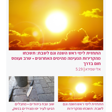
התחזית לימי ראש השנה וגם לשבת: תשכחו
מהקרירות הנעימה מהימים האחרונים • שרב ועומס
חום בדרך
אלי שפירא
|
5:29
התחזית לימי ראש השנה וגם
שוב טבח ביהודים • מחבלים
לשבת: תשכחו מהקרירות
הגיעו לעיר יפו מצוידים בנשק,