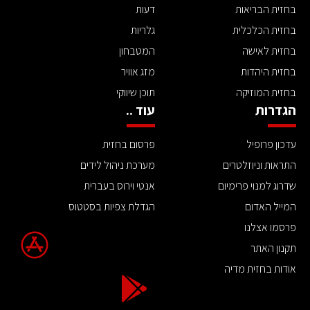
בחזית הבריאות
דעות
בחזית הכלכלית
גלריות
בחזית לאישה
המטבחון
בחזית היהדות
מזג אוויר
בחזית המוזיקה
תוכן שיווקי
הגדרות
עוד ..
עדכון פרופיל
פרסום בחזית
התראות וניוזלטרים
מערכת ניהול לידים
שדרוג למנוי פרימיום
אנטי וירוס בעברית
המייל האדום
הגדלת צפיות בסטטוס
פרסמו אצלנו
תקנון האתר
אודות בחזית מדיה