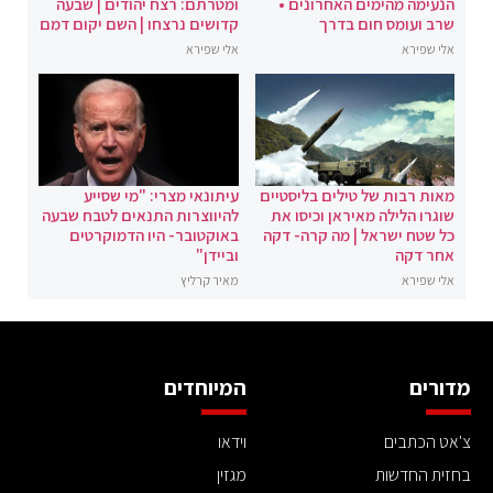
הנעימה מהימים האחרונים •
ומטרתם: רצח יהודים | שבעה
שרב ועומס חום בדרך
קדושים נרצחו | השם יקום דמם
אלי שפירא
אלי שפירא
מאות רבות של טילים בליסטיים
עיתונאי מצרי: "מי שסייע
שוגרו הלילה מאיראן וכיסו את
להיווצרות התנאים לטבח שבעה
כל שטח ישראל | מה קרה- דקה
באוקטובר- היו הדמוקרטים
אחר דקה
וביידן"
אלי שפירא
מאיר קרליץ
מדורים
המיוחדים
צ'אט הכתבים
וידאו
בחזית החדשות
מגזין