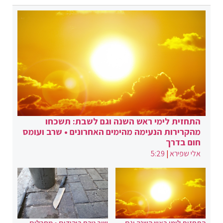
התחזית לימי ראש השנה וגם לשבת: תשכחו
מהקרירות הנעימה מהימים האחרונים • שרב ועומס
חום בדרך
אלי שפירא
|
5:29
התחזית לימי ראש השנה וגם
שוב טבח ביהודים • מחבלים