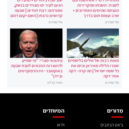
לשבת: תשכחו מהקרירות
הגיעו לעיר יפו מצוידים בנשק,
הנעימה מהימים האחרונים •
ומטרתם: רצח יהודים | שבעה
שרב ועומס חום בדרך
קדושים נרצחו | השם יקום דמם
אלי שפירא
אלי שפירא
מאות רבות של טילים בליסטיים
עיתונאי מצרי: "מי שסייע
שוגרו הלילה מאיראן וכיסו את
להיווצרות התנאים לטבח שבעה
כל שטח ישראל | מה קרה- דקה
באוקטובר- היו הדמוקרטים
אחר דקה
וביידן"
אלי שפירא
מאיר קרליץ
מדורים
המיוחדים
צ'אט הכתבים
וידאו