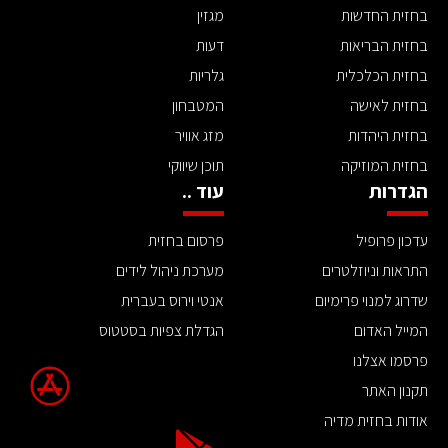
בחזית החדשות
מגזין
בחזית הבריאות
דעות
בחזית הכלכלית
גלריות
בחזית לאישה
המטבחון
בחזית היהדות
מזג אוויר
בחזית המוזיקה
תוכן שיווקי
הגדרות
עוד ..
עדכון פרופיל
פרסום בחזית
התראות וניוזלטרים
מערכת ניהול לידים
שדרוג למנוי פרימיום
אנטי וירוס בעברית
המייל האדום
הגדלת צפיות בסטטוס
פרסמו אצלנו
תקנון האתר
אודות בחזית מדיה