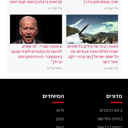
שרב ועומס חום בדרך
קדושים נרצחו | השם יקום דמם
אלי שפירא
אלי שפירא
מאות רבות של טילים בליסטיים
עיתונאי מצרי: "מי שסייע
שוגרו הלילה מאיראן וכיסו את
להיווצרות התנאים לטבח שבעה
כל שטח ישראל | מה קרה- דקה
באוקטובר- היו הדמוקרטים
אחר דקה
וביידן"
אלי שפירא
מאיר קרליץ
מדורים
המיוחדים
צ'אט הכתבים
וידאו
בחזית החדשות
מגזין
בחזית הבריאות
דעות