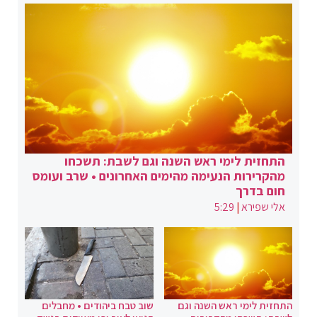
התחזית לימי ראש השנה וגם לשבת: תשכחו
מהקרירות הנעימה מהימים האחרונים • שרב ועומס
חום בדרך
אלי שפירא
|
5:29
התחזית לימי ראש השנה וגם
שוב טבח ביהודים • מחבלים