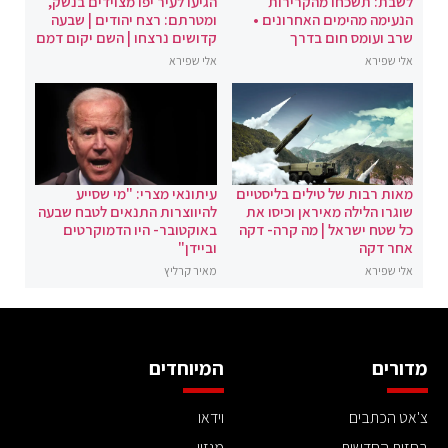
לשבת: תשכחו מהקרירות
הגיעו לעיר יפו מצוידים בנשק,
הנעימה מהימים האחרונים •
ומטרתם: רצח יהודים | שבעה
שרב ועומס חום בדרך
קדושים נרצחו | השם יקום דמם
אלי שפירא
אלי שפירא
מאות רבות של טילים בליסטיים
עיתונאי מצרי: "מי שסייע
שוגרו הלילה מאיראן וכיסו את
להיווצרות התנאים לטבח שבעה
כל שטח ישראל | מה קרה- דקה
באוקטובר- היו הדמוקרטים
אחר דקה
וביידן"
אלי שפירא
מאיר קרליץ
מדורים
המיוחדים
צ'אט הכתבים
וידאו
בחזית החדשות
מגזין