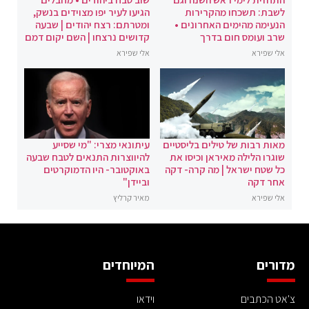
לשבת: תשכחו מהקרירות
הגיעו לעיר יפו מצוידים בנשק,
הנעימה מהימים האחרונים •
ומטרתם: רצח יהודים | שבעה
שרב ועומס חום בדרך
קדושים נרצחו | השם יקום דמם
אלי שפירא
אלי שפירא
מאות רבות של טילים בליסטיים
עיתונאי מצרי: "מי שסייע
שוגרו הלילה מאיראן וכיסו את
להיווצרות התנאים לטבח שבעה
כל שטח ישראל | מה קרה- דקה
באוקטובר- היו הדמוקרטים
אחר דקה
וביידן"
אלי שפירא
מאיר קרליץ
מדורים
המיוחדים
צ'אט הכתבים
וידאו