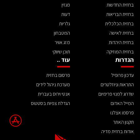
בחזית החדשות
מגזין
בחזית הבריאות
דעות
בחזית הכלכלית
גלריות
בחזית לאישה
המטבחון
בחזית היהדות
מזג אוויר
בחזית המוזיקה
תוכן שיווקי
הגדרות
עוד ..
עדכון פרופיל
פרסום בחזית
התראות וניוזלטרים
מערכת ניהול לידים
שדרוג למנוי פרימיום
אנטי וירוס בעברית
המייל האדום
הגדלת צפיות בסטטוס
פרסמו אצלנו
תקנון האתר
אודות בחזית מדיה