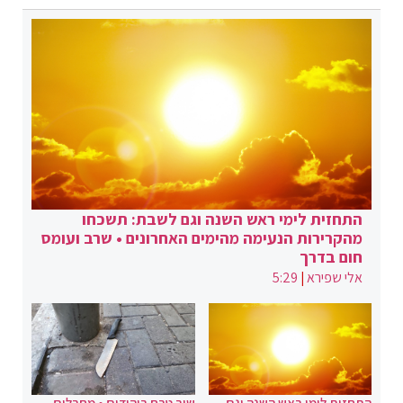
התחזית לימי ראש השנה וגם לשבת: תשכחו
מהקרירות הנעימה מהימים האחרונים • שרב ועומס
חום בדרך
אלי שפירא
|
5:29
התחזית לימי ראש השנה וגם
שוב טבח ביהודים • מחבלים