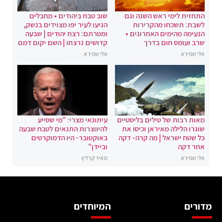
התחזית לימי ראש השנה וגם
שוב טבח ביהודים • מחבלים
לשבת: תשכחו מהקרירות
הגיעו לעיר יפו מצוידים בנשק,
הנעימה מהימים האחרונים •
ומטרתם: רצח יהודים | שבעה
שרב ועומס חום בדרך
קדושים נרצחו | השם יקום דמם
אלי שפירא
אלי שפירא
מאות רבות של טילים בליסטיים
עיתונאי מצרי: "מי שסייע
שוגרו הלילה מאיראן וכיסו את
להיווצרות התנאים לטבח שבעה
כל שטח ישראל | מה קרה- דקה
באוקטובר- היו הדמוקרטים
אחר דקה
וביידן"
אלי שפירא
מאיר קרליץ
מדורים
המיוחדים