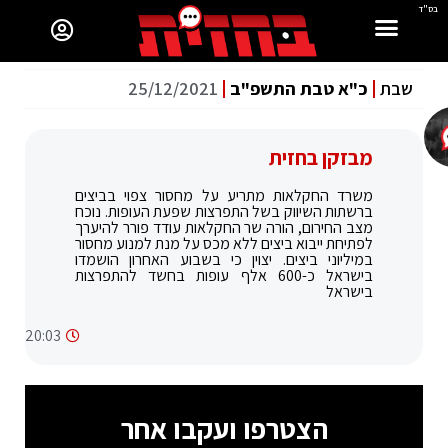
בס"ד
שבת
כ"א טבת התשפ"ב
25/12/2021
מבזקן בחזית
משרד החקלאות מתריע על מחסור צפוי בביצים
ברשתות השיווק בשל התפרצות שפעת העופות. נוכח
מצב החירום, הורה שר החקלאות עודד פורר להיערך
לפתיחת ייבוא ביצים ללא מכס על מנת למנוע מחסור
במיליוני ביצים. יצוין כי בשבוע האחרון הושמדו
בישראל כ-600 אלף עופות בחשד להתפרצות
בישראל
20:03
הצטרפו ועקבו אחר