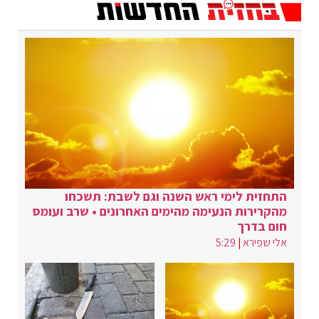
התחזית לימי ראש השנה וגם לשבת: תשכחו
מהקרירות הנעימה מהימים האחרונים • שרב ועומס
חום בדרך
אלי שפירא
|
5:29