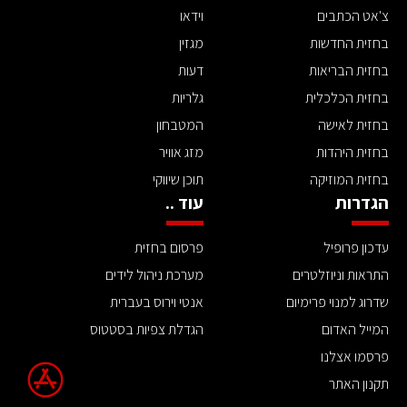
צ'אט הכתבים
וידאו
בחזית החדשות
מגזין
בחזית הבריאות
דעות
בחזית הכלכלית
גלריות
בחזית לאישה
המטבחון
בחזית היהדות
מזג אוויר
בחזית המוזיקה
תוכן שיווקי
הגדרות
עוד ..
עדכון פרופיל
פרסום בחזית
התראות וניוזלטרים
מערכת ניהול לידים
שדרוג למנוי פרימיום
אנטי וירוס בעברית
המייל האדום
הגדלת צפיות בסטטוס
פרסמו אצלנו
תקנון האתר