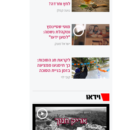
לחץ וחרדה?
נועה קפלן
מוטי שטיינמץ
ומקהלת נשמה:
"למען ידעו"
ישראל מונק
לקראת חג הסוכות:
כך תימנעו מפציעה
בזמן בניית הסוכה
קובי לוי