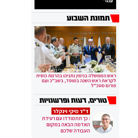
עננו"
צילום:
קובי גדעון / לע"מ
ראש הממשלה בנימין נתניהו בהרמת כוסית
לקראת ראש השנה במוסד, בשב"כ ועם
פורום מטכ"ל
ד"ר מיקי וינקלר
: כך תתמודדו עם רעידת
האדמה הבאה במקום
העבודה שלכם