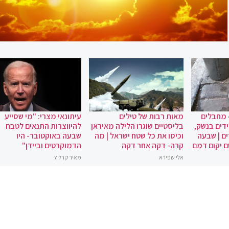
 מחבלים
מאות רבות של טילים
עיתונאי מצרי: "מי שסייע
ידים בנשק,
בליסטיים שוגרו הלילה מאיראן
להיווצרות התנאים לטבח
ם | שבעה
וכיסו את כל שטח ישראל | מה
שבעה באוקטובר- היו
ם יקום דמם
קרה- דקה אחר דקה
הדמוקרטים וביידן"
אלי שפירא
מאיר קרליץ