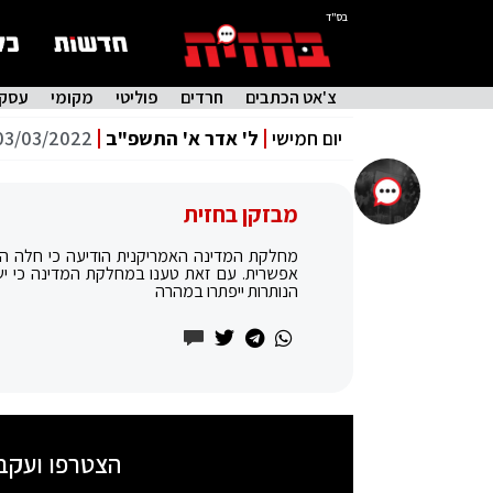
בס"ד
צ'אט הכתבים
חרדים
פוליטי
מקומי
עסקי
יום חמישי
ל' אדר א' התשפ"ב
03/03/2022
מבזקן בחזית
מחלקת המדינה האמריקנית הודיעה כי חלה הת
אפשרית. עם זאת טענו במחלקת המדינה כי ישנן
הנותרות ייפתרו במהרה
הצטרפו ועקב