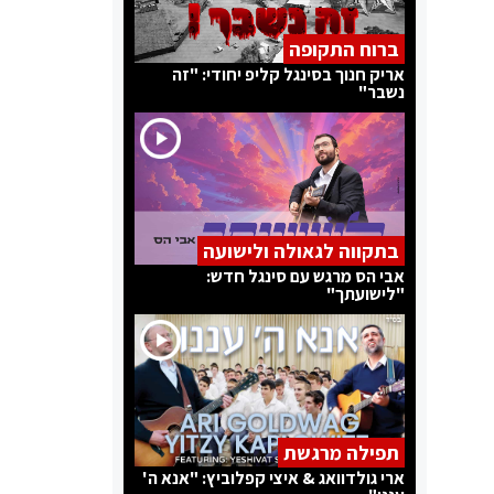
ברוח התקופה
אריק חנוך בסינגל קליפ יחודי: "זה
נשבר"
בתקווה לגאולה ולישועה
אבי הס מרגש עם סינגל חדש:
"לישועתך"
תפילה מרגשת
ארי גולדוואג & איצי קפלוביץ: "אנא ה'