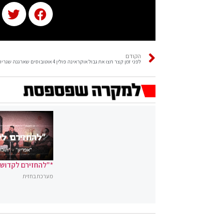
הקודם
*"להחזירם לקדושה
מערכת בחזית