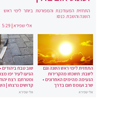
התחזית המעודכנת והמפורטת ביותר לימי ראש
השנה והשבת. כנסו
אלי שפירא
|
5:29
התחזית לימי ראש השנה וגם
שוב טבח ביהודים •
לשבת: תשכחו מהקרירות
הגיעו לעיר יפו מצו
הנעימה מהימים האחרונים •
ומטרתם: רצח יהודי
שרב ועומס חום בדרך
קדושים נרצחו | הש
אלי שפירא
אלי שפירא