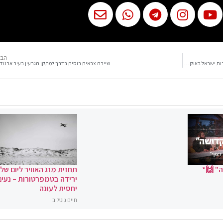
הבא
לפני זמן קצר חצו את גבול אוקראינה פולין 4 אוטובוסים שארגנה שגרירות ישראל באוקראינה
שיירה צבאית רוסית בדרך למתקן הגרעין בעיר ארנוד
" 🙌*
תחזית מזג האוויר ליום שלי
ירידה בטמפרטורות – נעים
יחסית לעונה
חיים גוטליב