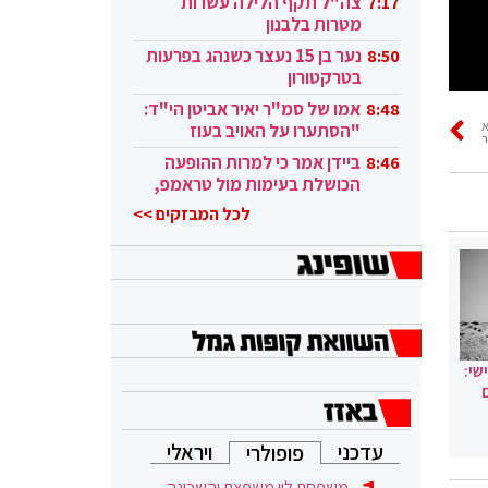
צה"ל תקף הלילה עשרות
7:17
מטרות בלבנון
נער בן 15 נעצר כשנהג בפרעות
8:50
בטרקטורון
אמו של סמ"ר יאיר אביטן הי"ד:
8:48
"הסתערו על האויב בעוז
ר
ובגבורה"
ביידן אמר כי למרות ההופעה
8:46
הכושלת בעימות מול טראמפ,
הוא ממשיך
לכל המבזקים >>
שי:
עדכני
ויראלי
פופולרי
משפחת לוי משפצת והשכונה