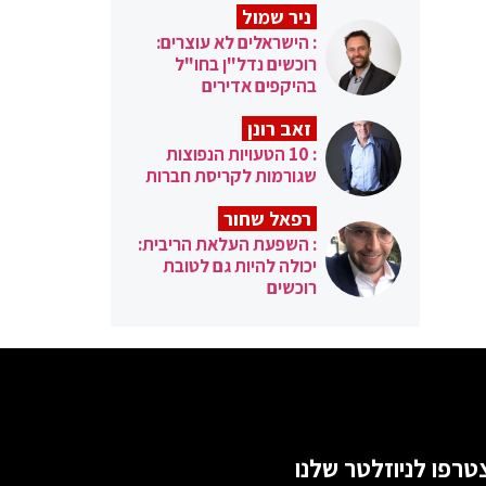
ניר שמול
: הישראלים לא עוצרים:
רוכשים נדל"ן בחו"ל
בהיקפים אדירים
זאב רונן
: 10 הטעויות הנפוצות
שגורמות לקריסת חברות
רפאל שחור
: השפעת העלאת הריבית:
יכולה להיות גם לטובת
רוכשים
טרפו לניוזלטר שלנו