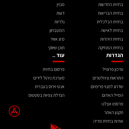
בחזית החדשות
מגזין
בחזית הבריאות
דעות
בחזית הכלכלית
גלריות
בחזית לאישה
המטבחון
בחזית היהדות
מזג אוויר
בחזית המוזיקה
תוכן שיווקי
הגדרות
עוד ..
עדכון פרופיל
פרסום בחזית
התראות וניוזלטרים
מערכת ניהול לידים
שדרוג למנוי פרימיום
אנטי וירוס בעברית
המייל האדום
הגדלת צפיות בסטטוס
פרסמו אצלנו
תקנון האתר
אודות בחזית מדיה