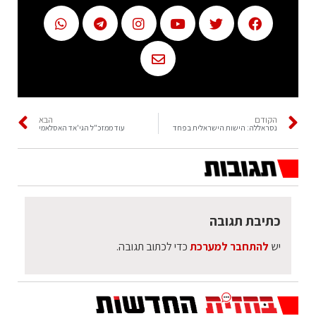
הקודם
הבא
נסראללה: הישות הישראלית בפחד
עוד ממזכ"ל הגי'אד האסלאמי
כתיבת תגובה
יש
להתחבר למערכת
כדי לכתוב תגובה.