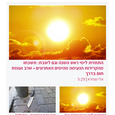
התחזית לימי ראש השנה וגם לשבת: תשכחו
מהקרירות הנעימה מהימים האחרונים • שרב ועומס
חום בדרך
אלי שפירא
|
5:29
התחזית לימי ראש השנה וגם
שוב טבח ביהודים • מחבלים