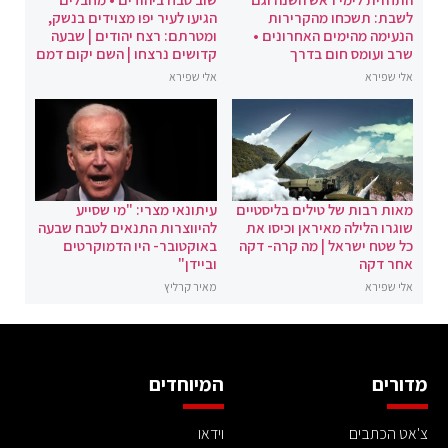
לשבת: תשכחו מהקרירות
הגיעו לעיר יפו מצוידים בנשק,
הנעימה מהימים האחרונים •
ומטרתם: רצח יהודים | שבעה
שרב ועומס חום בדרך
קדושים נרצחו | השם יקום דמם
אלי שפירא
אלי שפירא
מאות רבות של טילים בליסטיים
עיתונאי מצרי: "מי שסייע
שוגרו הלילה מאיראן וכיסו את
להיווצרות התנאים לטבח שבעה
כל שטח ישראל | מה קרה- דקה
באוקטובר- היו הדמוקרטים
אחר דקה
וביידן"
אלי שפירא
מאיר קרליץ
מדורים
המיוחדים
צ'אט הכתבים
וידאו