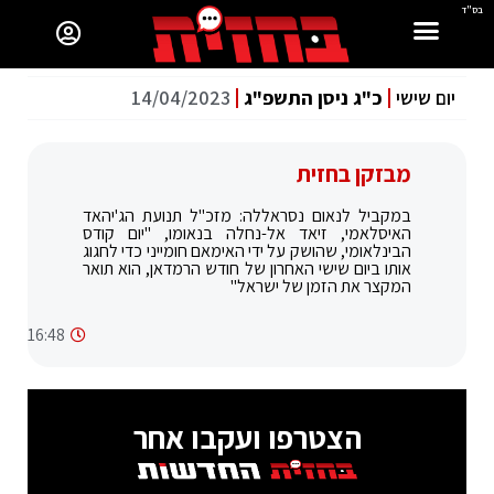
בס"ד
יום שישי
כ"ג ניסן התשפ"ג
14/04/2023
מבזקן בחזית
במקביל לנאום נסראללה: מזכ"ל תנועת הג'יהאד
האיסלאמי, זיאד אל-נחלה בנאומו, "יום קודס
הבינלאומי, שהושק על ידי האימאם חומייני כדי לחגוג
אותו ביום שישי האחרון של חודש הרמדאן, הוא תואר
המקצר את הזמן של ישראל"
16:48
הצטרפו ועקבו אחר