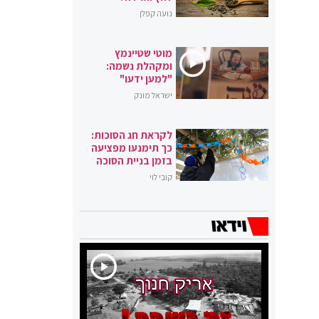
נועה קפלן
מוטי שטיינמץ
ומקהלת נשמה:
"למען ידעו"
ישראל מונק
לקראת חג הסוכות:
כך תימנעו מפציעה
בזמן בניית הסוכה
קובי לוי