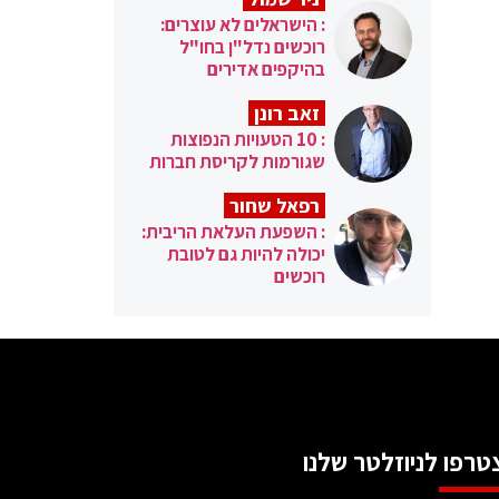
: הישראלים לא עוצרים:
רוכשים נדל"ן בחו"ל
בהיקפים אדירים
זאב רונן
: 10 הטעויות הנפוצות
שגורמות לקריסת חברות
רפאל שחור
: השפעת העלאת הריבית:
יכולה להיות גם לטובת
רוכשים
טרפו לניוזלטר שלנו