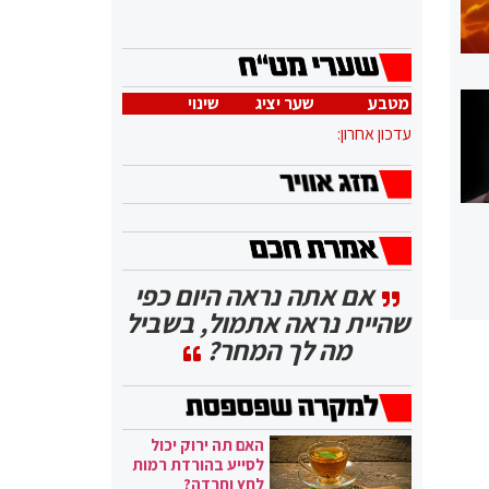
מטבע
שער יציג
שינוי
עדכון אחרון:
אם אתה נראה היום כפי
שהיית נראה אתמול, בשביל
מה לך המחר?
האם תה ירוק יכול
לסייע בהורדת רמות
לחץ וחרדה?