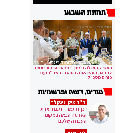
צילום:
קובי גדעון / לע"מ
ראש הממשלה בנימין נתניהו בהרמת כוסית
לקראת ראש השנה במוסד, בשב"כ ועם
פורום מטכ"ל
ד"ר מיקי וינקלר
: כך תתמודדו עם רעידת
האדמה הבאה במקום
העבודה שלכם
ניר שמול