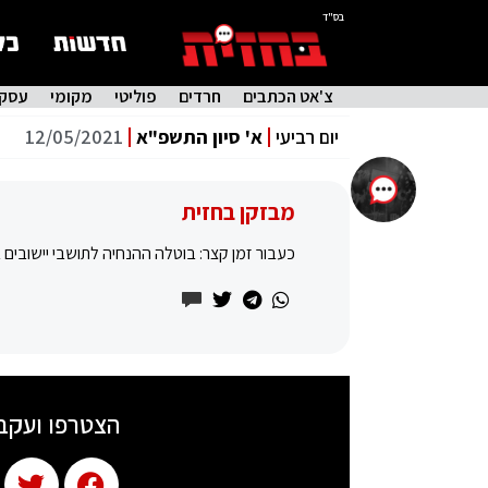
בס"ד
צ'אט הכתבים
חרדים
פוליטי
מקומי
עסקי
יום רביעי
א' סיון התשפ"א
12/05/2021
מבזקן בחזית
כעבור זמן קצר: בוטלה ההנחיה לתושבי יישובים
הצטרפו ועקב