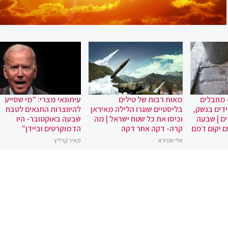
 מחבלים
מאות רבות של טילים
עיתונאי מצרי: "מי שסייע
ידים בנשק,
בליסטיים שוגרו הלילה מאיראן
להיווצרות התנאים לטבח
ם | שבעה
וכיסו את כל שטח ישראל | מה
שבעה באוקטובר- היו
ם יקום דמם
קרה- דקה אחר דקה
הדמוקרטים וביידן"
אלי שפירא
מאיר קרליץ