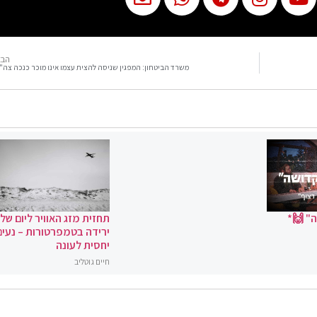
הבא
משרד הביטחון: המפגין שניסה להצית עצמו אינו מוכר כנכה צה"
" 🙌*
תחזית מזג האוויר ליום שלי
ירידה בטמפרטורות – נעים
יחסית לעונה
חיים גוטליב