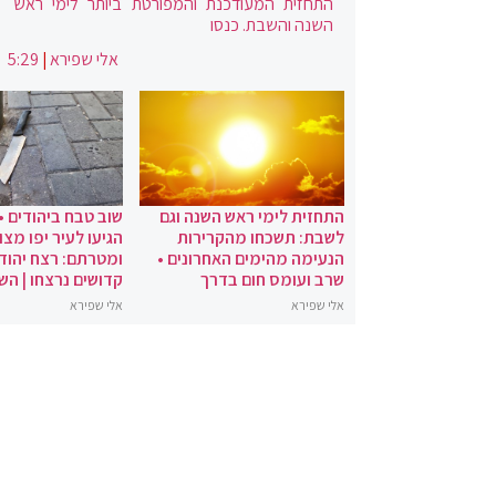
התחזית המעודכנת והמפורטת ביותר לימי ראש
השנה והשבת. כנסו
אלי שפירא
|
5:29
התחזית לימי ראש השנה וגם
שוב טבח ביהודים •
לשבת: תשכחו מהקרירות
הגיעו לעיר יפו מצו
הנעימה מהימים האחרונים •
ומטרתם: רצח יהודי
שרב ועומס חום בדרך
קדושים נרצחו | הש
אלי שפירא
אלי שפירא