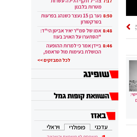
צה"ל תקף הלילה עשרות
7:17
מטרות בלבנון
נער בן 15 נעצר כשנהג בפרעות
8:50
בטרקטורון
ל
אמו של סמ"ר יאיר אביטן הי"ד:
8:48
"הסתערו על האויב בעוז
ובגבורה"
ביידן אמר כי למרות ההופעה
8:46
הכושלת בעימות מול טראמפ,
הוא ממשיך
לכל המבזקים >>
שי:
עדכני
ויראלי
פופולרי
משפחת לוי משפצת והשכונה