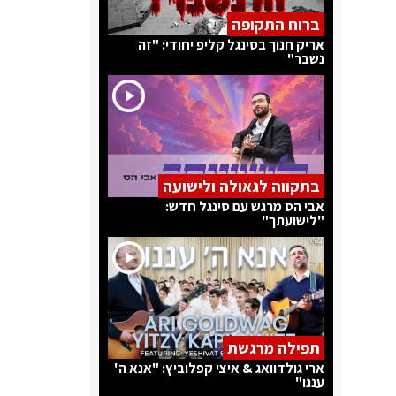
ברוח התקופה
אריק חנוך בסינגל קליפ יחודי: "זה
נשבר"
בתקווה לגאולה ולישועה
אבי הס מרגש עם סינגל חדש:
"לישועתך"
תפילה מרגשת
ארי גולדוואג & איצי קפלוביץ: "אנא ה'
עננו"