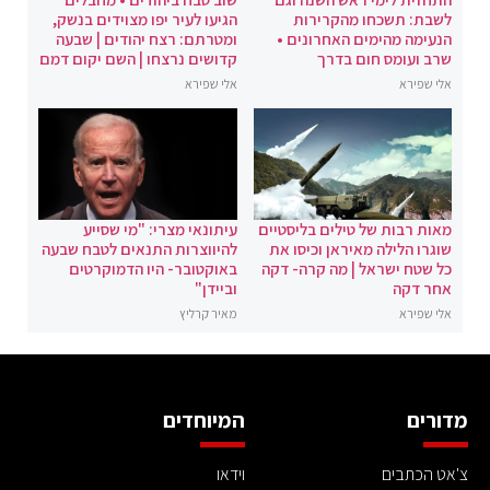
לשבת: תשכחו מהקרירות
הגיעו לעיר יפו מצוידים בנשק,
הנעימה מהימים האחרונים •
ומטרתם: רצח יהודים | שבעה
שרב ועומס חום בדרך
קדושים נרצחו | השם יקום דמם
אלי שפירא
אלי שפירא
מאות רבות של טילים בליסטיים
עיתונאי מצרי: "מי שסייע
שוגרו הלילה מאיראן וכיסו את
להיווצרות התנאים לטבח שבעה
כל שטח ישראל | מה קרה- דקה
באוקטובר- היו הדמוקרטים
אחר דקה
וביידן"
אלי שפירא
מאיר קרליץ
מדורים
המיוחדים
צ'אט הכתבים
וידאו