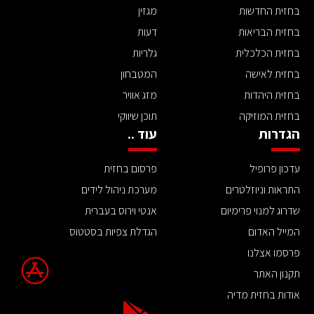
בחזית החדשות
מגזין
בחזית הבריאות
דעות
בחזית הכלכלית
גלריות
בחזית לאישה
המטבחון
בחזית היהדות
מזג אוויר
בחזית המוזיקה
תוכן שיווקי
הגדרות
עוד ..
עדכון פרופיל
פרסום בחזית
התראות וניוזלטרים
מערכת ניהול לידים
שדרוג למנוי פרימיום
אנטי וירוס בעברית
המייל האדום
הגדלת צפיות בסטטוס
פרסמו אצלנו
תקנון האתר
אודות בחזית מדיה