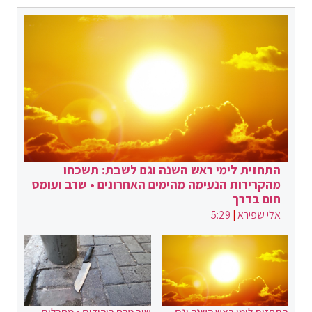
התחזית לימי ראש השנה וגם לשבת: תשכחו
מהקרירות הנעימה מהימים האחרונים • שרב ועומס
חום בדרך
אלי שפירא
|
5:29
התחזית לימי ראש השנה וגם
שוב טבח ביהודים • מחבלים