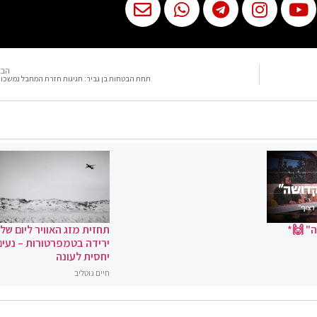
הבא
תחת הבטחות בן גביר: חגיגות חזרת המחבל נמשכו
" 🙌*
תחזית מזג האוויר ליום שלי
ירידה בטמפרטורות – נעים
יחסית לעונה
חיים גוטליב