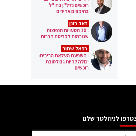
רוכשים נדל"ן בחו"ל
בהיקפים אדירים
זאב רונן
: 10 הטעויות הנפוצות
שגורמות לקריסת חברות
רפאל שחור
: השפעת העלאת הריבית:
יכולה להיות גם לטובת
רוכשים
טרפו לניוזלטר שלנו