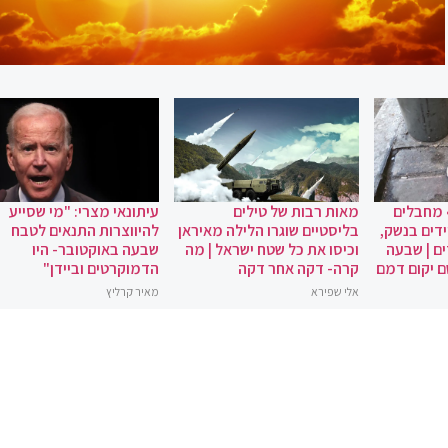
 מחבלים
מאות רבות של טילים
עיתונאי מצרי: "מי שסייע
ידים בנשק,
בליסטיים שוגרו הלילה מאיראן
להיווצרות התנאים לטבח
ם | שבעה
וכיסו את כל שטח ישראל | מה
שבעה באוקטובר- היו
ם יקום דמם
קרה- דקה אחר דקה
הדמוקרטים וביידן"
אלי שפירא
מאיר קרליץ