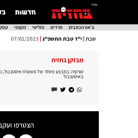
בס"ד
צ'אט הכתבים
חרדים
פוליטי
מקומי
עסקי
שבת
י"ד טבת התשפ"ג
07/01/2023
מבזקן בחזית
טורקיה: במבצע מיוחד של משטרת איסטנבול, נ
באיסטנבול
הצטרפו ועקב