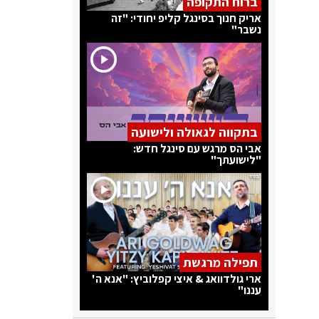
ברוח התקופה
אריק חנוך בסינגל קליפ יחודי: "זה
נשבר"
בתקווה לגאולה ולישועה
אבי הס מרגש עם סינגל חדש:
"לישועתך"
תפילה מרגשת
ארי גולדוואג & איצי קפלוביץ: "אנא ה'
עננו"