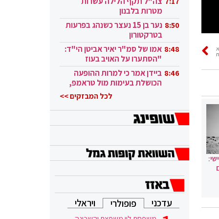
צה"ל תקף הלילה עשרות
7:17
מטרות בלבנון
נער בן 15 נעצר כשנהג בפרעות
8:50
בטרקטורון
אמו של סמ"ר יאיר אביטן הי"ד:
8:48
ת
"הסתערו על האויב בעוז
ובגבורה"
ביידן אמר כי למרות ההופעה
8:46
הכושלת בעימות מול טראמפ,
הוא ממשיך
לכל המבזקים >>
שי:
עדכני
ויראלי
פופולרי
משפחת לוי משפצת והשכונה