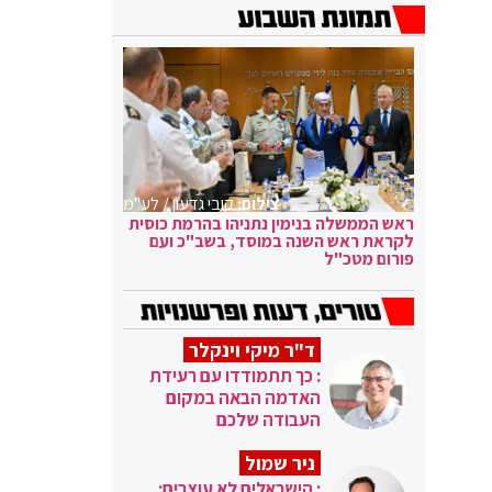
צילום:
קובי גדעון / לע"מ
ראש הממשלה בנימין נתניהו בהרמת כוסית
לקראת ראש השנה במוסד, בשב"כ ועם
פורום מטכ"ל
ד"ר מיקי וינקלר
: כך תתמודדו עם רעידת
האדמה הבאה במקום
העבודה שלכם
ניר שמול
: הישראלים לא עוצרים: