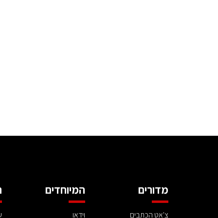
מדורים
המיוחדים
ה
צ'אט הכתבים
וידאו
ע