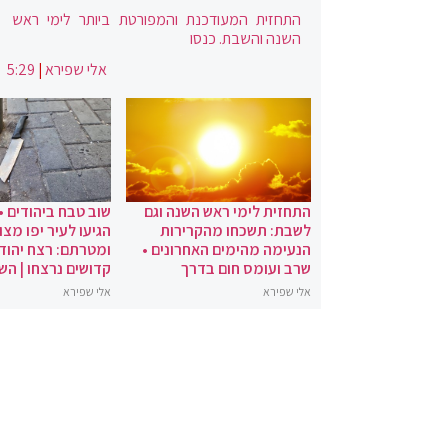
התחזית המעודכנת והמפורטת ביותר לימי ראש
השנה והשבת. כנסו
אלי שפירא
|
5:29
התחזית לימי ראש השנה וגם
שוב טבח ביהודים •
לשבת: תשכחו מהקרירות
הגיעו לעיר יפו מצו
הנעימה מהימים האחרונים •
ומטרתם: רצח יהודי
שרב ועומס חום בדרך
קדושים נרצחו | הש
אלי שפירא
אלי שפירא