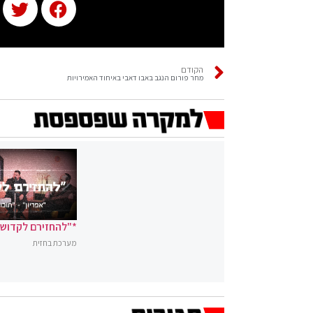
הקודם
מחר פורום הנגב באבו דאבי באיחוד האמירויות
*"להחזירם לקדושה
מערכת בחזית