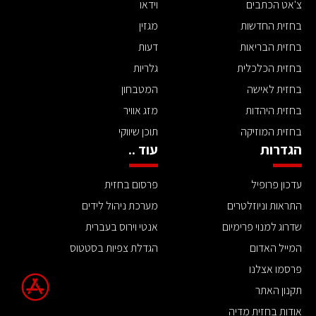
צ'אט הכתבים
וידאו
בחזית החדשות
מגזין
בחזית הבריאות
דעות
בחזית הכלכלית
גלריות
בחזית לאישה
המטבחון
בחזית היהדות
מזג אוויר
בחזית המוזיקה
תוכן שיווקי
הגדרות
עוד ..
עדכון פרופיל
פרסום בחזית
התראות וניוזלטרים
מערכת ניהול לידים
שדרוג למנוי פרימיום
אנטי וירוס בעברית
המייל האדום
הגדלת צפיות בסטטוס
פרסמו אצלנו
תקנון האתר
אודות בחזית מדיה