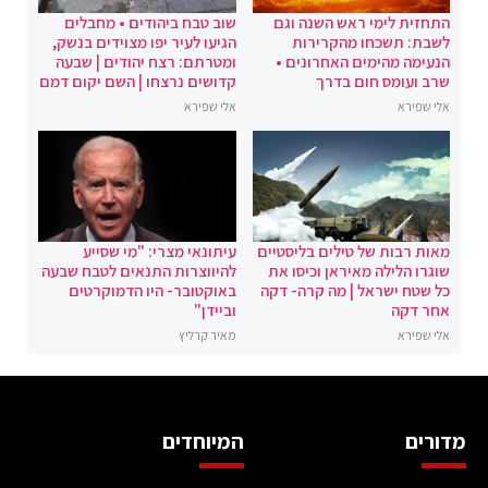
התחזית לימי ראש השנה וגם
שוב טבח ביהודים • מחבלים
לשבת: תשכחו מהקרירות
הגיעו לעיר יפו מצוידים בנשק,
הנעימה מהימים האחרונים •
ומטרתם: רצח יהודים | שבעה
שרב ועומס חום בדרך
קדושים נרצחו | השם יקום דמם
אלי שפירא
אלי שפירא
מאות רבות של טילים בליסטיים
עיתונאי מצרי: "מי שסייע
שוגרו הלילה מאיראן וכיסו את
להיווצרות התנאים לטבח שבעה
כל שטח ישראל | מה קרה- דקה
באוקטובר- היו הדמוקרטים
אחר דקה
וביידן"
אלי שפירא
מאיר קרליץ
מדורים
המיוחדים