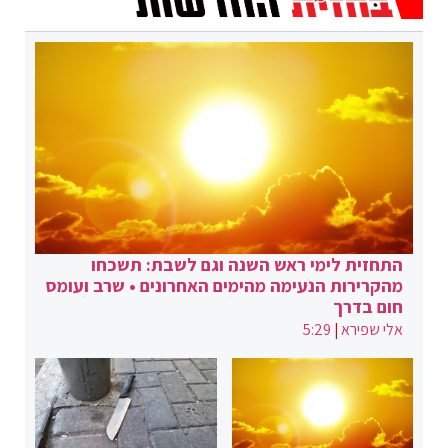
התחזית לימי ראש השנה וגם לשבת: תשכחו
מהקרירות הנעימה מהימים האחרונים • שרב ועומס
חום בדרך
אלי שפירא
|
5:29