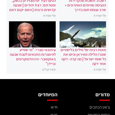
לשבת: תשכחו מהקרירות
הגיעו לעיר יפו מצוידים בנשק,
הנעימה מהימים האחרונים •
ומטרתם: רצח יהודים | שבעה
שרב ועומס חום בדרך
קדושים נרצחו | השם יקום דמם
אלי שפירא
אלי שפירא
מאות רבות של טילים בליסטיים
עיתונאי מצרי: "מי שסייע
שוגרו הלילה מאיראן וכיסו את
להיווצרות התנאים לטבח שבעה
כל שטח ישראל | מה קרה- דקה
באוקטובר- היו הדמוקרטים
אחר דקה
וביידן"
אלי שפירא
מאיר קרליץ
מדורים
המיוחדים
צ'אט הכתבים
וידאו
בחזית החדשות
מגזין