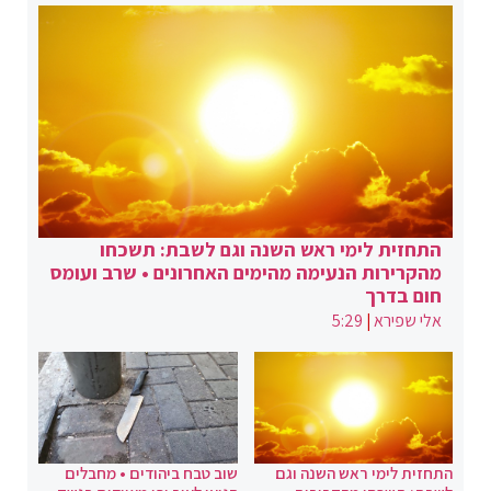
התחזית לימי ראש השנה וגם לשבת: תשכחו
מהקרירות הנעימה מהימים האחרונים • שרב ועומס
חום בדרך
אלי שפירא
|
5:29
התחזית לימי ראש השנה וגם
שוב טבח ביהודים • מחבלים