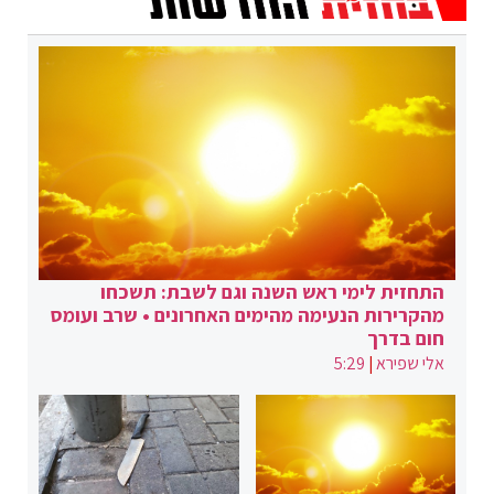
התחזית לימי ראש השנה וגם לשבת: תשכחו
מהקרירות הנעימה מהימים האחרונים • שרב ועומס
חום בדרך
אלי שפירא
|
5:29