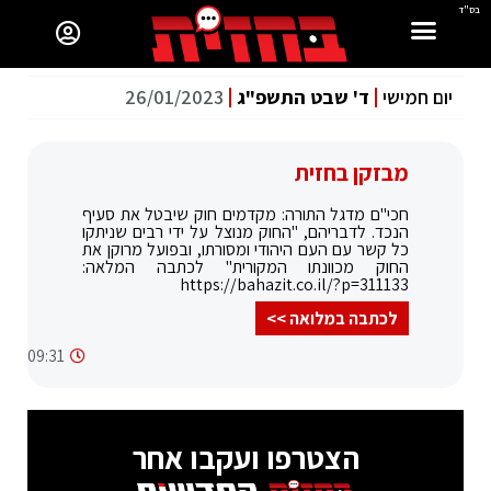
בס"ד
יום חמישי
ד' שבט התשפ"ג
26/01/2023
מבזקן בחזית
חכי"ם מדגל התורה: מקדמים חוק שיבטל את סעיף
הנכד. לדבריהם, "החוק מנוצל על ידי רבים שניתקו
כל קשר עם העם היהודי ומסורתו, ובפועל מרוקן את
החוק מכוונתו המקורית" לכתבה המלאה:
https://bahazit.co.il/?p=311133
לכתבה במלואה >>
09:31
הצטרפו ועקבו אחר