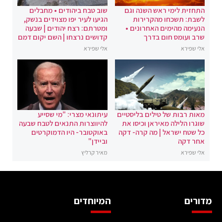
התחזית לימי ראש השנה וגם
שוב טבח ביהודים • מחבלים
לשבת: תשכחו מהקרירות
הגיעו לעיר יפו מצוידים בנשק,
הנעימה מהימים האחרונים •
ומטרתם: רצח יהודים | שבעה
שרב ועומס חום בדרך
קדושים נרצחו | השם יקום דמם
אלי שפירא
אלי שפירא
מאות רבות של טילים בליסטיים
עיתונאי מצרי: "מי שסייע
שוגרו הלילה מאיראן וכיסו את
להיווצרות התנאים לטבח שבעה
כל שטח ישראל | מה קרה- דקה
באוקטובר- היו הדמוקרטים
אחר דקה
וביידן"
אלי שפירא
מאיר קרליץ
מדורים
המיוחדים