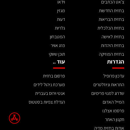
צ'אט הכתבים
וידאו
בחזית החדשות
מגזין
בחזית הבריאות
דעות
בחזית הכלכלית
גלריות
בחזית לאישה
המטבחון
בחזית היהדות
מזג אוויר
בחזית המוזיקה
תוכן שיווקי
הגדרות
עוד ..
עדכון פרופיל
פרסום בחזית
התראות וניוזלטרים
מערכת ניהול לידים
שדרוג למנוי פרימיום
אנטי וירוס בעברית
המייל האדום
הגדלת צפיות בסטטוס
פרסמו אצלנו
תקנון האתר
אודות בחזית מדיה