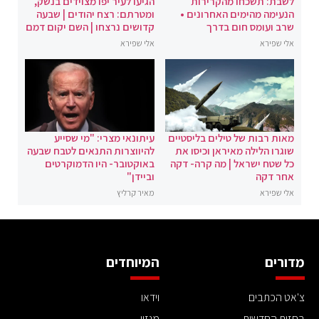
לשבת: תשכחו מהקרירות
הגיעו לעיר יפו מצוידים בנשק,
הנעימה מהימים האחרונים •
ומטרתם: רצח יהודים | שבעה
שרב ועומס חום בדרך
קדושים נרצחו | השם יקום דמם
אלי שפירא
אלי שפירא
מאות רבות של טילים בליסטיים
עיתונאי מצרי: "מי שסייע
שוגרו הלילה מאיראן וכיסו את
להיווצרות התנאים לטבח שבעה
כל שטח ישראל | מה קרה- דקה
באוקטובר- היו הדמוקרטים
אחר דקה
וביידן"
אלי שפירא
מאיר קרליץ
מדורים
המיוחדים
צ'אט הכתבים
וידאו
בחזית החדשות
מגזין