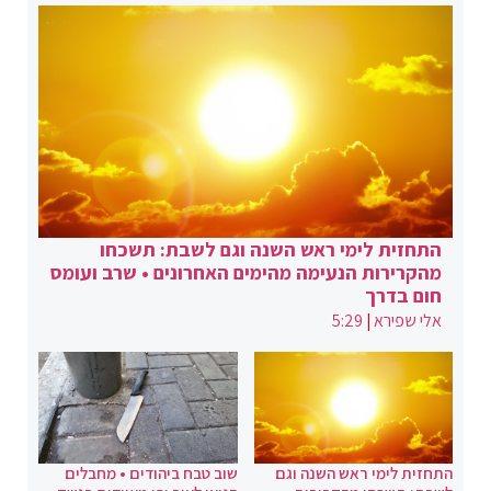
התחזית לימי ראש השנה וגם לשבת: תשכחו
מהקרירות הנעימה מהימים האחרונים • שרב ועומס
חום בדרך
אלי שפירא
|
5:29
התחזית לימי ראש השנה וגם
שוב טבח ביהודים • מחבלים