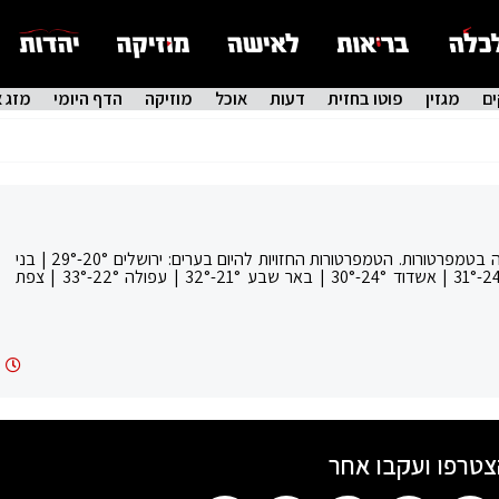
ם
מגזין
פוטו בחזית
דעות
אוכל
מוזיקה
הדף היומי
מזג א
התחזית: מעונן חלקית עד נאה. תחול ירידה קלה בטמפרטורות. הטמפרטורות החזויות להיום בערים: ירושלים 20°-29° | בני
ברק 24°-31° | בית שמש 22°-32° | חיפה 24°-31° | אשדוד 24°-30° | באר שבע 21°-32° | עפולה 22°-33° | צפת
צטרפו ועקבו אחר