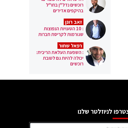
רוכשים נדל"ן בחו"ל
בהיקפים אדירים
זאב רונן
: 10 הטעויות הנפוצות
שגורמות לקריסת חברות
רפאל שחור
: השפעת העלאת הריבית:
יכולה להיות גם לטובת
רוכשים
טרפו לניוזלטר שלנו