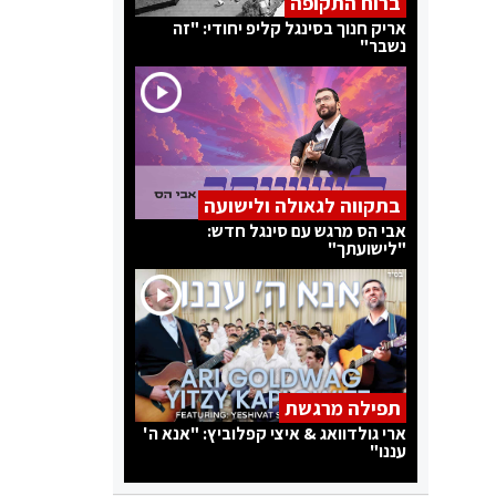
ברוח התקופה
אריק חנוך בסינגל קליפ יחודי: "זה
נשבר"
בתקווה לגאולה ולישועה
אבי הס מרגש עם סינגל חדש:
"לישועתך"
תפילה מרגשת
ארי גולדוואג & איצי קפלוביץ: "אנא ה'
עננו"