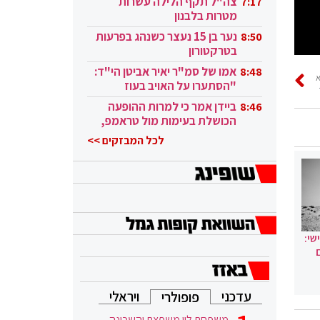
צה"ל תקף הלילה עשרות
7:17
מטרות בלבנון
נער בן 15 נעצר כשנהג בפרעות
8:50
בטרקטורון
אמו של סמ"ר יאיר אביטן הי"ד:
8:48
"הסתערו על האויב בעוז
 הקרוב הוא בלתי סביר״
ובגבורה"
ביידן אמר כי למרות ההופעה
8:46
הכושלת בעימות מול טראמפ,
הוא ממשיך
לכל המבזקים >>
שי:
עדכני
ויראלי
פופולרי
משפחת לוי משפצת והשכונה