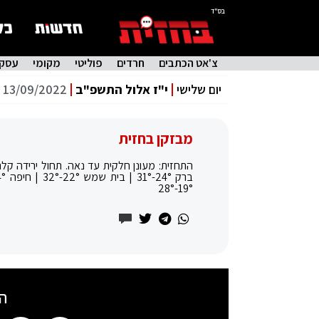
בס"ד
צ'אט הכתבים
חרדים
פוליטי
מקומי
עסקי
יום שלישי
י"ז אלול התשפ"ב
13/09/2022
מבזקן בחזית
19°-28°
ה