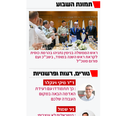
צילום:
קובי גדעון / לע"מ
ראש הממשלה בנימין נתניהו בהרמת כוסית
לקראת ראש השנה במוסד, בשב"כ ועם
פורום מטכ"ל
ד"ר מיקי וינקלר
: כך תתמודדו עם רעידת
האדמה הבאה במקום
העבודה שלכם
ניר שמול
: הישראלים לא עוצרים: