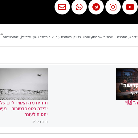
הבא
הסכם פשרה עם חברת הוט: נחתם הסדר פשרה על תביעה ייצוגית כנגד הוט, החברה תפצה את לקוחותיה בסכום כולל של 70 מיליון שקל במזומן ועד 153 מיליון שקל בהטבות לצרכן
ארה״ב: שר החוץ אנתוני בלינקן במסיבת עיתונאים הלילה (שעון ישראל), ״הסיכוי להסכם גרעין עם איראן בזמן
" 🙌*
תחזית מזג האוויר ליום שלי
ירידה בטמפרטורות – נעים
יחסית לעונה
חיים גוטליב