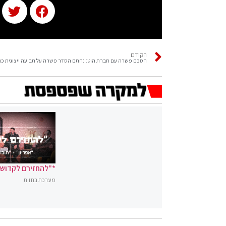
הקודם
*"להחזירם לקדושה
מערכת בחזית