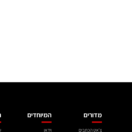
מדורים
המיוחדים
ה
צ'אט הכתבים
וידאו
ע