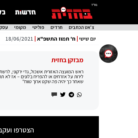
בס"ד
צ'אט הכתבים
חרדים
פוליטי
מקומי
עסקי
יום שישי
ח' תמוז התשפ"א
18/06/2021
מבזקן בחזית
ראש המועצה האזורית אשכול, גדי ירקוני, לרשת
לירות על אזרחים או להפריח בלונים – אז לא ת
שאחר כך יהיה פה שקט ארוך טווח"
הצטרפו ועקב