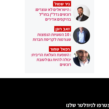
ניר שמול
: הישראלים לא עוצרים:
רוכשים נדל"ן בחו"ל
בהיקפים אדירים
זאב רונן
: 10 הטעויות הנפוצות
שגורמות לקריסת חברות
רפאל שחור
: השפעת העלאת הריבית:
יכולה להיות גם לטובת
רוכשים
טרפו לניוזלטר שלנו