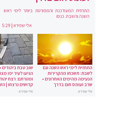
התחזית המעודכנת והמפורטת ביותר לימי ראש
השנה והשבת. כנסו
אלי שפירא
|
5:29
התחזית לימי ראש השנה וגם
שוב טבח ביהודים •
לשבת: תשכחו מהקרירות
הגיעו לעיר יפו מצו
הנעימה מהימים האחרונים •
ומטרתם: רצח יהודי
שרב ועומס חום בדרך
קדושים נרצחו | הש
אלי שפירא
אלי שפירא