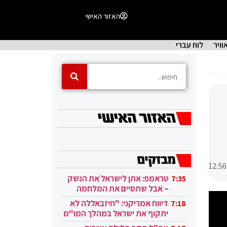
האזור האישי
וויר
לוח עברי
12:56
טראמפ: אתן לישראל את הנשק
7:35
– אבל שתסיים את המלחמה
בעזה
דיווח אמריקני: "חיזבאללה לא
7:18
יתקוף את ישראל במהלך המו"מ
בקטאר"