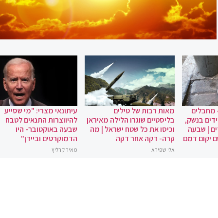
 מחבלים
מאות רבות של טילים
עיתונאי מצרי: "מי שסייע
ידים בנשק,
בליסטיים שוגרו הלילה מאיראן
להיווצרות התנאים לטבח
ם | שבעה
וכיסו את כל שטח ישראל | מה
שבעה באוקטובר- היו
ם יקום דמם
קרה- דקה אחר דקה
הדמוקרטים וביידן"
אלי שפירא
מאיר קרליץ