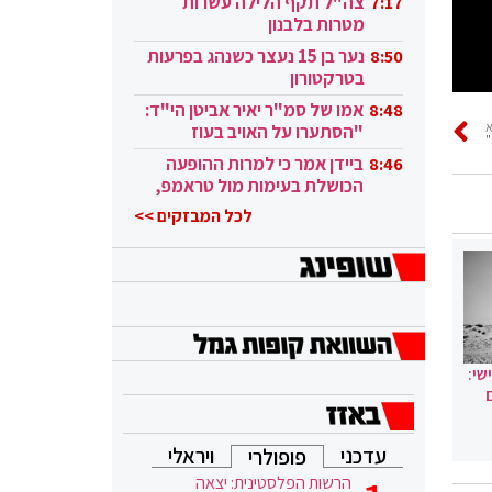
צה"ל תקף הלילה עשרות
7:17
מטרות בלבנון
נער בן 15 נעצר כשנהג בפרעות
8:50
בטרקטורון
אמו של סמ"ר יאיר אביטן הי"ד:
8:48
"הסתערו על האויב בעוז
"
ובגבורה"
ביידן אמר כי למרות ההופעה
8:46
הכושלת בעימות מול טראמפ,
הוא ממשיך
לכל המבזקים >>
שי:
עדכני
ויראלי
פופולרי
הרשות הפלסטינית: יצאה