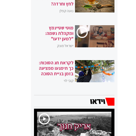
לחץ וחרדה?
נועה קפלן
מוטי שטיינמץ
ומקהלת נשמה:
"למען ידעו"
ישראל מונק
לקראת חג הסוכות:
כך תימנעו מפציעה
בזמן בניית הסוכה
קובי לוי