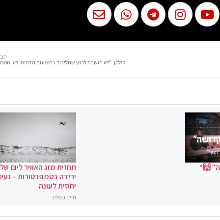
הבא
סילמן: "לא חושבת לרגע שהליכוד ו'הציונות הדתית' לא יתמכו
" 🙌*
תחזית מזג האוויר ליום שלי
ירידה בטמפרטורות – נעים
יחסית לעונה
חיים גוטליב