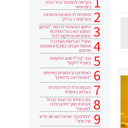
בקריאה להתבצר בהר הבית
ביום שישי
משפחת לוי משפצת והשכונה
כמרקחה • 'ברדק'
הייעוץ המשפטי לכנסת: "התיקון
המוצע הוא בעל השלכות
משטריות מרחיקות לכת"
משרד הבריאות מעדכן כי
אתמול אובחנו 6,562 מאומתים
חדשים
גנץ: "צה"ל סופג התקפות
בשביל לייקים"
האסירים הביטחוניים מאיימים:
"נשבות רעב ברמאדן"
הכנסת ס"ת לבית המדרש
בעלזא באשדוד
צפו בשידור חי: הגמר הגדול
והכתרת חתן "חידון הלכה
למעשה"
"החרם נגד ישראל הוא סוג חדש
של טרור"