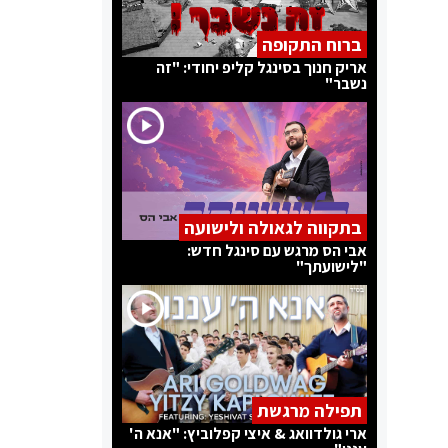
ברוח התקופה
אריק חנוך בסינגל קליפ יחודי: "זה
נשבר"
בתקווה לגאולה ולישועה
אבי הס מרגש עם סינגל חדש:
"לישועתך"
תפילה מרגשת
ארי גולדוואג & איצי קפלוביץ: "אנא ה'