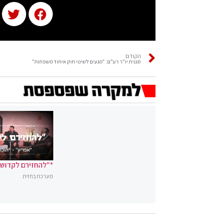
הקודם
סגנית יו"ר רע"ם: "מגעים לשינוי חוק איחוד משפחות"
*"להחזירם לקדושה
מערכת בחזית