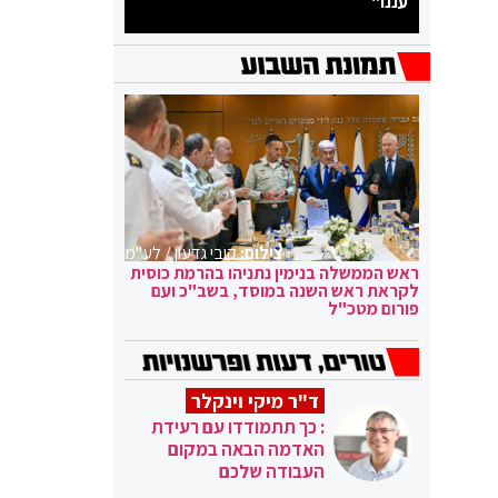
עננו"
צילום:
קובי גדעון / לע"מ
ראש הממשלה בנימין נתניהו בהרמת כוסית
לקראת ראש השנה במוסד, בשב"כ ועם
פורום מטכ"ל
ד"ר מיקי וינקלר
: כך תתמודדו עם רעידת
האדמה הבאה במקום
העבודה שלכם