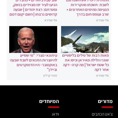
לשבת: תשכחו מהקרירות
הגיעו לעיר יפו מצוידים בנשק,
הנעימה מהימים האחרונים •
ומטרתם: רצח יהודים | שבעה
שרב ועומס חום בדרך
קדושים נרצחו | השם יקום דמם
אלי שפירא
אלי שפירא
מאות רבות של טילים בליסטיים
עיתונאי מצרי: "מי שסייע
שוגרו הלילה מאיראן וכיסו את
להיווצרות התנאים לטבח שבעה
כל שטח ישראל | מה קרה- דקה
באוקטובר- היו הדמוקרטים
אחר דקה
וביידן"
אלי שפירא
מאיר קרליץ
מדורים
המיוחדים
צ'אט הכתבים
וידאו