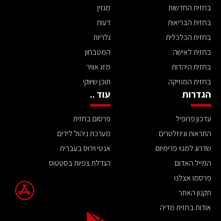
בחזית החדשות
מגזין
בחזית הבריאות
דעות
בחזית הכלכלית
גלריות
בחזית לאישה
המטבחון
בחזית היהדות
מזג אוויר
בחזית המוזיקה
תוכן שיווקי
הגדרות
עוד ..
עדכון פרופיל
פרסום בחזית
התראות וניוזלטרים
מערכת ניהול לידים
שדרוג למנוי פרימיום
אנטי וירוס בעברית
המייל האדום
הגדלת צפיות בסטטוס
פרסמו אצלנו
תקנון האתר
אודות בחזית מדיה