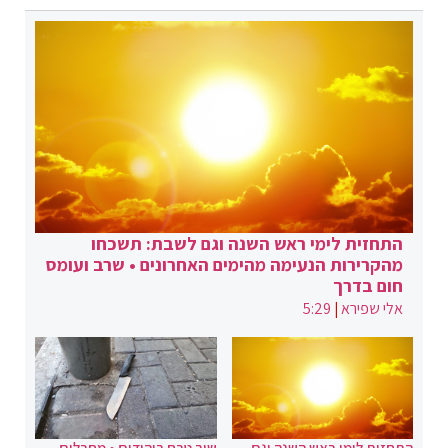
התחזית לימי ראש השנה וגם לשבת: תשכחו
מהקרירות הנעימה מהימים האחרונים • שרב ועומס
חום בדרך
אלי שפירא
|
5:29
התחזית לימי ראש השנה וגם
שוב טבח ביהודים • מחבלים