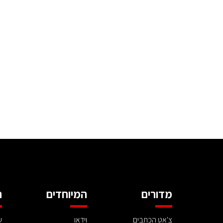
מדורים
המיוחדים
ה
צ'אט הכתבים
וידאו
ע