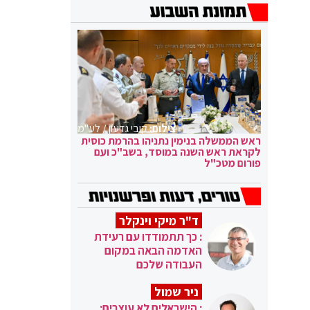
צילום:
קובי גדעון / לע"מ
ראש הממשלה בנימין נתניהו בהרמת כוסית
לקראת ראש השנה במוסד, בשב"כ ועם
פורום מטכ"ל
ד"ר מיקי וינקלר
: כך תתמודדו עם רעידת
האדמה הבאה במקום
העבודה שלכם
ניר שמול
: הישראלים לא עוצרים: