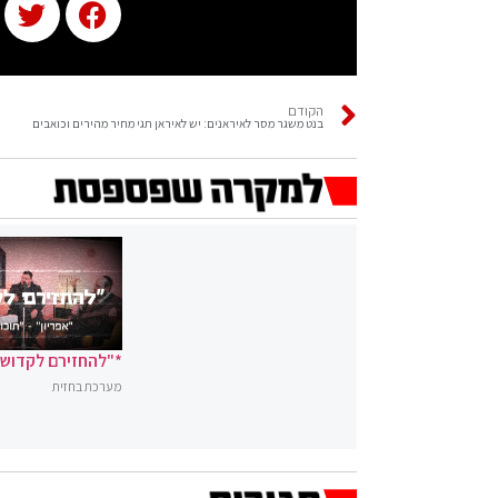
הקודם
בנט משגר מסר לאיראנים: יש לאיראן תגי מחיר מהירים וכואבים
*"להחזירם לקדושה
מערכת בחזית