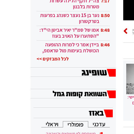
צה"ל תקף הלילה עשרות
7:17
מטרות בלבנון
נער בן 15 נעצר כשנהג בפרעות
8:50
בטרקטורון
אמו של סמ"ר יאיר אביטן הי"ד:
8:48
?
"הסתערו על האויב בעוז
ובגבורה"
ביידן אמר כי למרות ההופעה
8:46
הכושלת בעימות מול טראמפ,
הוא ממשיך
לכל המבזקים >>
שי:
עדכני
ויראלי
פופולרי
משפחת לוי משפצת והשכונה