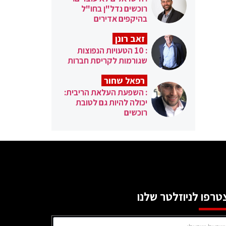
רוכשים נדל"ן בחו"ל
בהיקפים אדירים
זאב רונן
: 10 הטעויות הנפוצות
שגורמות לקריסת חברות
רפאל שחור
: השפעת העלאת הריבית:
יכולה להיות גם לטובת
רוכשים
טרפו לניוזלטר שלנו