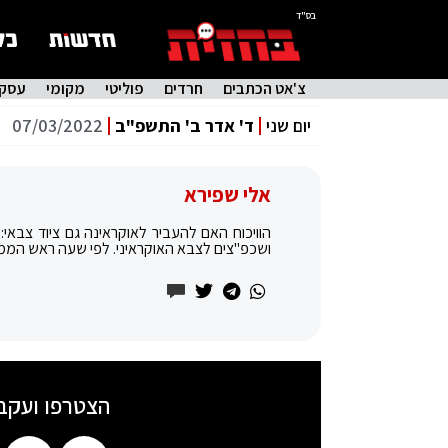
בס"ד
צ'אט הכתבים
חרדים
פוליטי
מקומי
עסקי
יום שני
ד' אדר ב' התשפ"ב
07/03/2022
אלי שפירא
‏הוויכוח האם להעביר לאוקראינה גם ציוד צבאי
ושכפ"צים לצבא האוקראיני. לפי שעה ראש הממשל
הצטרפו ועקב