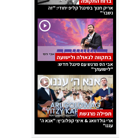
ברוח התקופה
אריק חנוך בסינגל קליפ יחודי: "זה
נשבר"
בתקווה לגאולה ולישועה
אבי הס מרגש עם סינגל חדש:
"לישועתך"
תפילה מרגשת
ארי גולדוואג & איצי קפלוביץ: "אנא ה'
עננו"