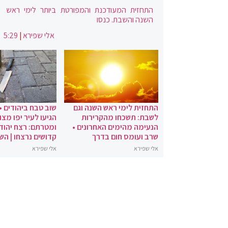
התחזית המעודכנת והמפורטת ביותר לימי ראש
השנה והשבת. כנסו
אלי שפירא
|
5:29
התחזית לימי ראש השנה וגם
שוב טבח ביהודים •
לשבת: תשכחו מהקרירות
הגיעו לעיר יפו מצו
הנעימה מהימים האחרונים •
ומטרתם: רצח יהודי
שרב ועומס חום בדרך
קדושים נרצחו | הש
אלי שפירא
אלי שפירא