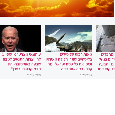
 מחבלים
מאות רבות של טילים
עיתונאי מצרי: "מי שסייע
ידים בנשק,
בליסטיים שוגרו הלילה מאיראן
להיווצרות התנאים לטבח
ם | שבעה
וכיסו את כל שטח ישראל | מה
שבעה באוקטובר- היו
ם יקום דמם
קרה- דקה אחר דקה
הדמוקרטים וביידן"
אלי שפירא
מאיר קרליץ