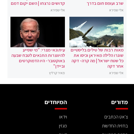
שרב ועומס חום בדרך
קדושים נרצחו | השם יקום דמם
אלי שפירא
אלי שפירא
מאות רבות של טילים בליסטיים
עיתונאי מצרי: "מי שסייע
שוגרו הלילה מאיראן וכיסו את
להיווצרות התנאים לטבח שבעה
כל שטח ישראל | מה קרה- דקה
באוקטובר- היו הדמוקרטים
אחר דקה
וביידן"
אלי שפירא
מאיר קרליץ
מדורים
המיוחדים
צ'אט הכתבים
וידאו
בחזית החדשות
מגזין