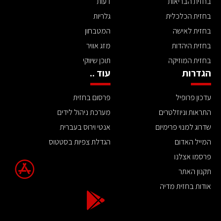
בחזית הבריאות
דעות
בחזית הכלכלית
גלריות
בחזית לאישה
המטבחון
בחזית היהדות
מזג אוויר
בחזית המוזיקה
תוכן שיווקי
הגדרות
עוד ..
עדכון פרופיל
פרסום בחזית
התראות וניוזלטרים
מערכת ניהול לידים
שדרוג למנוי פרימיום
אנטי וירוס בעברית
המייל האדום
הגדלת צפיות בסטטוס
פרסמו אצלנו
תקנון האתר
אודות בחזית מדיה